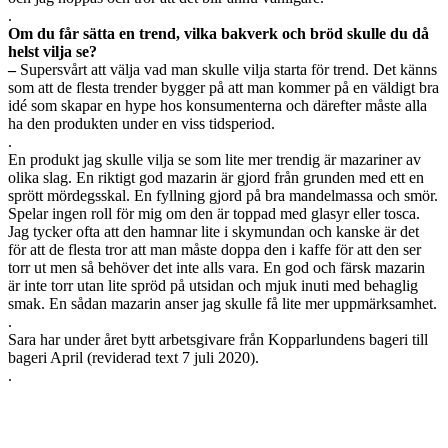
.
Om du får sätta en trend, vilka bakverk och bröd skulle du då
helst vilja se?
–
Supersvårt att välja vad man skulle vilja starta för trend. Det känns
som att de flesta trender bygger på att man kommer på en väldigt bra
idé som skapar en hype hos konsumenterna och därefter måste alla
ha den produkten under en viss tidsperiod.
.
En produkt jag skulle vilja se som lite mer trendig är mazariner av
olika slag. En riktigt god mazarin är gjord från grunden med ett en
sprött mördegsskal. En fyllning gjord på bra mandelmassa och smör.
Spelar ingen roll för mig om den är toppad med glasyr eller tosca.
Jag tycker ofta att den hamnar lite i skymundan och kanske är det
för att de flesta tror att man måste doppa den i kaffe för att den ser
torr ut men så behöver det inte alls vara. En god och färsk mazarin
är inte torr utan lite spröd på utsidan och mjuk inuti med behaglig
smak. En sådan mazarin anser jag skulle få lite mer uppmärksamhet.
.
Sara har under året bytt arbetsgivare från Kopparlundens bageri till
bageri April (reviderad text 7 juli 2020).
.