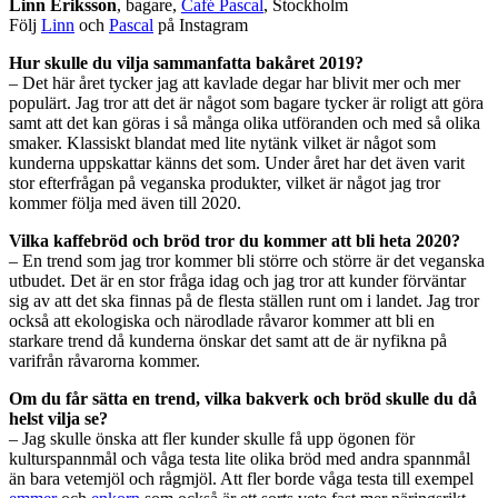
Linn Eriksson
, bagare,
Café Pascal
, Stockholm
Följ
Linn
och
Pascal
på Instagram
Hur skulle du vilja sammanfatta bakåret 2019?
– Det här året tycker jag att kavlade degar har blivit mer och mer
populärt. Jag tror att det är något som bagare tycker är roligt att göra
samt att det kan göras i så många olika utföranden och med så olika
smaker. Klassiskt blandat med lite nytänk vilket är något som
kunderna uppskattar känns det som. Under året har det även varit
stor efterfrågan på veganska produkter, vilket är något jag tror
kommer följa med även till 2020.
Vilka kaffebröd och bröd tror du kommer att bli heta 2020?
– En trend som jag tror kommer bli större och större är det veganska
utbudet. Det är en stor fråga idag och jag tror att kunder förväntar
sig av att det ska finnas på de flesta ställen runt om i landet. Jag tror
också att ekologiska och närodlade råvaror kommer att bli en
starkare trend då kunderna önskar det samt att de är nyfikna på
varifrån råvarorna kommer.
Om du får sätta en trend, vilka bakverk och bröd skulle du då
helst vilja se?
– Jag skulle önska att fler kunder skulle få upp ögonen för
kulturspannmål och våga testa lite olika bröd med andra spannmål
än bara vetemjöl och rågmjöl. Att fler borde våga testa till exempel