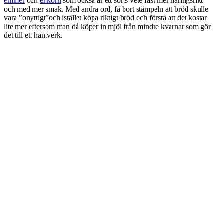
emmer
och
enkorn
som också är ett sorts vete fast mer näringsrikt
och med mer smak. Med andra ord, få bort stämpeln att bröd skulle
vara ”onyttigt”och istället köpa riktigt bröd och förstå att det kostar
lite mer eftersom man då köper in mjöl från mindre kvarnar som gör
det till ett hantverk.