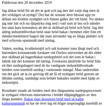
Publicerat den 28 december 2019
Jag älskar bröd för att det är gott och jag äter det varje dag men är
det verkligen så nyttigt? Det har de senaste åren blossat upp en
debatt om brödets nyttighet och främst gäller det vitt bröd. Nu tänker
jag inte här och nu djupdyka mig ned i vad som är bra och mindre
bra utan bara konstatera att det är skillnad på bröd och bröd. Jag äter
aldrig industritillverkat bröd utan bröd bakat i hemmet eller från ett
mindre/medelstort bageri där man använder sig av långa jästider och
med schyssta spannmål med näring.
Vatten, surdeg, kvalitetsmjöl och salt kommer man långt med och
häromåret konstaterade forskare vid Örebro universitet att det råder
stor skillnad på bageribakat surdegsbröd och det som är bakat i
fabrik när det kommer till näring. Forskarna jämförde tio bröd från
ett litet surdegsbageri med de tio vanligaste industritillverkade
bröden som innehöll surdeg i varierande mängd. Man undersökte
om det gick att ta en genväg till att få ett nyttigare bröd genom att
tillsätta surdeg, samtidigt som brödet bakades snabbt med hjälp av
industrijäst.
Resultatet visade att bröden med den långsamma surdegsprocessen
är nyttigare eftersom mineralerna i brödet tillgängliggörs av den
långa jästiden.
Bakar man dessutom bröd med så kallat
kulturspannmål
så har de över lag ett högre ursprungligt innehåll av