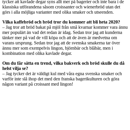
tycker att kavlade degar syns allt mer på bagerier och inte bara i de
klassiska utförandena såsom croissanter och wienerbröd utan det
görs i alla möjliga varianter med olika smaker och utseenden.
Vilka kaffebröd och bröd tror du kommer att bli heta 2020?
– Jag tror att bröd bakat på mjöl från små kvarnar kommer vara ännu
mer populärt än vad det redan är idag. Sedan tror jag att kunderna
tänker mer på vad de vill köpa och att de även är medvetna om
varans ursprung. Sedan tror jag att de svenska smakerna tar över
ännu mer som exempelvis lingon, björnbär och blåbär, men i
kombination med olika kavlade degar.
Om du får sätta en trend, vilka bakverk och bröd skulle du då
helst vilja se?
– Jag tycker det är väldigt kul med våra egna svenska smaker och
varför inte slå ihop det med den franska bagerikulturen och göra
någon variant på croissant med lingon!