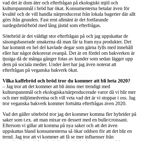
vad det är dom äter och efterfrågan på ekologiskt mjöl och
kulturspannmål i bröd har ökat. Konsumenterna betalar även för
kvalité och de vill handla närproducerat från lokala bagerier där allt
görs från grunden. Fast rent allmänt är det fortfarande
surdegsbröd/bröd med lång jästid som efterfrågas.
Sötebröd är det väldigt stor efterfrågan på och jag uppskattar de
säsongsbaserade smakerna då man får ta fram nya produkter. Det
har kommit en hel del kavlade degar som gärna fylls med innehåll
eller har något dekorerat ovanpå. Det är en fördel om bakverken är
tjusiga då de många gånger fotas av kunder som sedan lägger upp
dem på sociala medier. Under året har jag även noterat att
efterfrågan på veganska bakverk ökat.
Vilka kaffebröd och bröd tror du kommer att bli heta 2020?
– Jag tror att det kommer att bli ännu mer trendigt med
kulturspannmål och ekologiska/närproducerade varor då vi blir mer
och mer miljömedvetna och vill veta vad det är vi stoppar i oss. Jag
tror veganska bakverk kommer fortsätta efterfrågas även 2020.
Vad det gäller sötebröd tror jag det kommer komma fler hybrider på
saker som t.ex. att man mixar en dessert med en bulle/croissant.
Eftersom vi gillar att komma på nya saker och att det även
uppskattas bland konsumenterna så ökar oddsen för att det blir en
trend. Jag tror att vi kommer att få se mer influenser från