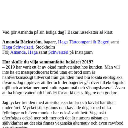
Vad gör Amanda på sin lediga dag? Bakar lussekatter så klart.
Amanda Bäckström,
bagare,
Haga Tårtcompani & Bageri
samt
Haga Schweizeri
, Stockholm
Följ
Amanda
,
Haga
samt
Schweizeri
på Instagram
Hur skulle du vilja sammanfatta bakåret 2019?
– 2019 har varit ett år av ökad medvetenhet hos kunden. Man vill
inte ha ett massproducerat bröd utan ett bröd som är
hantverksmässigt tillverkat från grunden med bra lokala ekologiska
råvaror. Jag upplever att fler och fler bagerier går över till ekologiskt
mjöl och arbetar mer med kulturspannmål och säsongsbaserat. Även
att ha högre vattenhalt i brödet för att få det saftigare och godare.
Jag tycker trenden med amerikanska bullar och kavlat har ökat
under året. Mycket sticky-buns och kavlade degar med olika
fyllningar och även munkar har också varit hett. Veganskt
efterfrågas också mer och mer och det är numera nästan en
självklarhet att det ska finnas veganska alternativ och även rawfood