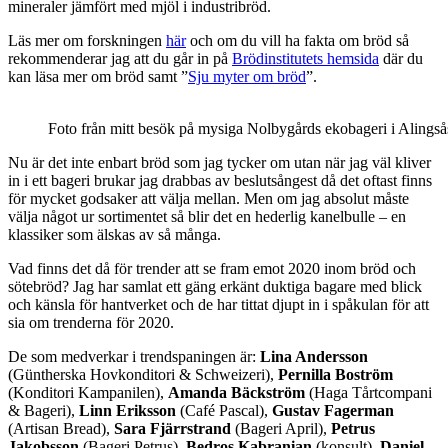
mineraler jämfört med mjöl i industribröd.
Läs mer om forskningen
här
och om du vill ha fakta om bröd så
rekommenderar jag att du går in på
Brödinstitutets hemsida
där du
kan läsa mer om bröd samt ”
Sju myter om bröd
”.
Foto från mitt besök på mysiga Nolbygårds ekobageri i Alingså
Nu är det inte enbart bröd som jag tycker om utan när jag väl kliver
in i ett bageri brukar jag drabbas av beslutsångest då det oftast finns
för mycket godsaker att välja mellan. Men om jag absolut måste
välja något ur sortimentet så blir det en hederlig kanelbulle – en
klassiker som älskas av så många.
Vad finns det då för trender att se fram emot 2020 inom bröd och
sötebröd? Jag har samlat ett gäng erkänt duktiga bagare med blick
och känsla för hantverket och de har tittat djupt in i spåkulan för att
sia om trenderna för 2020.
De som medverkar i trendspaningen är:
Lina Andersson
(Güntherska Hovkonditori & Schweizeri),
Pernilla Boström
(Konditori Kampanilen),
Amanda Bäckström
(Haga Tårtcompani
& Bageri),
Linn Eriksson
(Café Pascal),
Gustav Fagerman
(Artisan Bread),
Sara Fjärrstrand
(Bageri April),
Petrus
Jakobsson
(Bageri Petrus),
Bedros Kabranian
(konsult),
Daniel