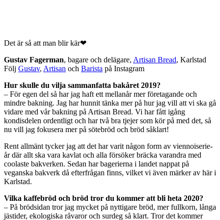
Det är så att man blir kär❤
Gustav Fagerman
, bagare och delägare,
Artisan Bread
, Karlstad
Följ
Gustav
,
Artisan
och
Barista
på Instagram
Hur skulle du vilja sammanfatta bakåret 2019?
– För egen del så har jag haft ett mellanår mer företagande och
mindre bakning. Jag har hunnit tänka mer på hur jag vill att vi ska gå
vidare med vår bakning på Artisan Bread. Vi har fått igång
kondisdelen ordentligt och har två bra tjejer som kör på med det, så
nu vill jag fokusera mer på sötebröd och bröd såklart!
Rent allmänt tycker jag att det har varit någon form av viennoiserie-
år där allt ska vara kavlat och alla försöker bräcka varandra med
coolaste bakverken. Sedan har bagerierna i landet nappat på
veganska bakverk då efterfrågan finns, vilket vi även märker av här i
Karlstad.
Vilka kaffebröd och bröd tror du kommer att bli heta 2020?
– På brödsidan tror jag mycket på nyttigare bröd, mer fullkorn, långa
jästider, ekologiska råvaror och surdeg så klart. Tror det kommer