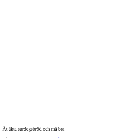
Ät äkta surdegsbröd och må bra.