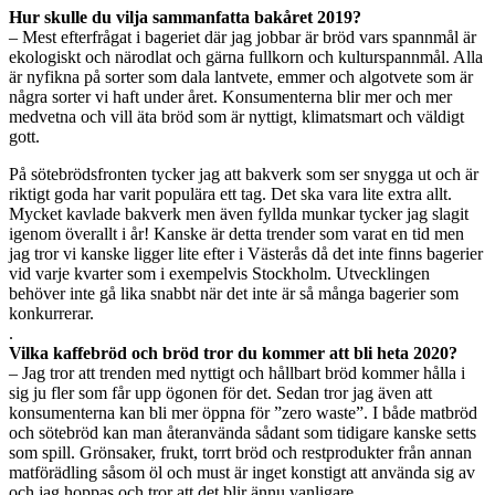
Hur skulle du vilja sammanfatta bakåret 2019?
– Mest efterfrågat i bageriet där jag jobbar är bröd vars spannmål är
ekologiskt och närodlat och gärna fullkorn och kulturspannmål. Alla
är nyfikna på sorter som dala lantvete, emmer och algotvete som är
några sorter vi haft under året. Konsumenterna blir mer och mer
medvetna och vill äta bröd som är nyttigt, klimatsmart och väldigt
gott.
På sötebrödsfronten tycker jag att bakverk som ser snygga ut och är
riktigt goda har varit populära ett tag. Det ska vara lite extra allt.
Mycket kavlade bakverk men även fyllda munkar tycker jag slagit
igenom överallt i år! Kanske är detta trender som varat en tid men
jag tror vi kanske ligger lite efter i Västerås då det inte finns bagerier
vid varje kvarter som i exempelvis Stockholm. Utvecklingen
behöver inte gå lika snabbt när det inte är så många bagerier som
konkurrerar.
.
Vilka kaffebröd och bröd tror du kommer att bli heta 2020?
– Jag tror att trenden med nyttigt och hållbart bröd kommer hålla i
sig ju fler som får upp ögonen för det. Sedan tror jag även att
konsumenterna kan bli mer öppna för ”zero waste”. I både matbröd
och sötebröd kan man återanvända sådant som tidigare kanske setts
som spill. Grönsaker, frukt, torrt bröd och restprodukter från annan
matförädling såsom öl och must är inget konstigt att använda sig av
och jag hoppas och tror att det blir ännu vanligare.