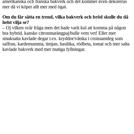
amerikanska och franska bakverk och det kommer även dekoreras
mer då vi köper allt mer med ögat.
Om du får sätta en trend, vilka bakverk och bröd skulle du då
helst vilja se?
– Oj vilken svår fråga men det hade varit kul att komma på någon
bra hybrid, kanske citronmarängpaj/bulle vem vet! Eller mer
smaksatta kavlade degar t.ex. kryddor/vätska i croissantdeg som
saffran, kardemumma, timjan, basilika, rödbeta, tomat och mer salta
kavlade bakverk med mer matiga fyllningar.