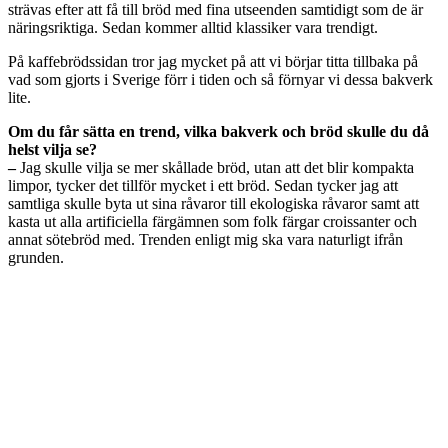
strävas efter att få till bröd med fina utseenden samtidigt som de är
näringsriktiga. Sedan kommer alltid klassiker vara trendigt.
På kaffebrödssidan tror jag mycket på att vi börjar titta tillbaka på
vad som gjorts i Sverige förr i tiden och så förnyar vi dessa bakverk
lite.
Om du får sätta en trend, vilka bakverk och bröd skulle du då
helst vilja se?
–
Jag skulle vilja se mer skållade bröd, utan att det blir kompakta
limpor, tycker det tillför mycket i ett bröd. Sedan tycker jag att
samtliga skulle byta ut sina råvaror till ekologiska råvaror samt att
kasta ut alla artificiella färgämnen som folk färgar croissanter och
annat sötebröd med. Trenden enligt mig ska vara naturligt ifrån
grunden.