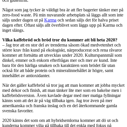
och glutenfritt.
Något som jag tycker är väldigt bra är att fler bagerier tänker mer på
zero-food waste. På min nuvarande arbetsplats så läggs allt som inte
säljs under dagen ut på
Karma
och sedan säljs det för halva priset
dagen efter. Oftast säljs allt överblivet som läggs upp på Karma och
inget slängs.
Vilka kaffebröd och bröd tror du kommer att bli heta 2020?
– Jag tror att en stor del av trenderna såsom ökad medvetenhet och
större krav från kund på ekologiskt, närproducerat och rena råvaror
kommer att fortsätta att utvecklas under 2020. Kulturspannmål som
dinkel, emmer och enkorn efterfrågas mer och mer av kund. Inte
bara för den härliga smaken och karaktären som brödet får utan
också för att både protein och mineralinnehållet är högre, samt
innehållet av antioxidanter.
När det gäller kaffebröd så tror jag att man kommer att jobba mycket
med dekor och finish, att man tänker lite mer som en bakelse men i
kaffebrödsversion. Även kavlade degar med mer matiga fyllningar
känns som att det är på väg tillbaka igen. Jag tror även på mer
amerikanska och franska inslag och en del återkommande gamla
svenska favoriter.
2020 känns det som om att hybridsemlorna kommer att dö ut och
kunderna kommer vilja gå tillbaka till det enkla med fokus på