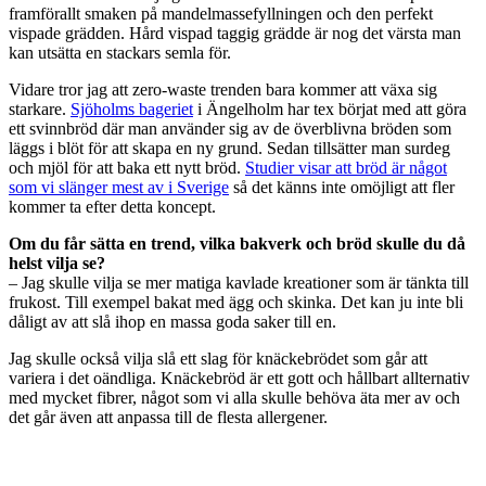
framförallt smaken på mandelmassefyllningen och den perfekt
vispade grädden. Hård vispad taggig grädde är nog det värsta man
kan utsätta en stackars semla för.
Vidare tror jag att zero-waste trenden bara kommer att växa sig
starkare.
Sjöholms bageriet
i Ängelholm har tex börjat med att göra
ett svinnbröd där man använder sig av de överblivna bröden som
läggs i blöt för att skapa en ny grund. Sedan tillsätter man surdeg
och mjöl för att baka ett nytt bröd.
Studier visar att bröd är något
som vi slänger mest av i Sverige
så det känns inte omöjligt att fler
kommer ta efter detta koncept.
Om du får sätta en trend, vilka bakverk och bröd skulle du då
helst vilja se?
– Jag skulle vilja se mer matiga kavlade kreationer som är tänkta till
frukost. Till exempel bakat med ägg och skinka. Det kan ju inte bli
dåligt av att slå ihop en massa goda saker till en.
Jag skulle också vilja slå ett slag för knäckebrödet som går att
variera i det oändliga. Knäckebröd är ett gott och hållbart allternativ
med mycket fibrer, något som vi alla skulle behöva äta mer av och
det går även att anpassa till de flesta allergener.