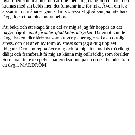
nya rollen som mamma och är fine med att gå långpromenader och
kramas med sin bebis men det fungerar inte för mig. Även om jag
älskar min 3 månader gamla Truls obeskrivligt så kan jag inte bara
lägga locket på mina andra behov.
Att baka och att skapa är en del av mig så jag får hoppas att det
ligger något i
glad förälder-glad bebis uttrycket
. Däremot kan de
långa baken eller tårtorna som kräver planering orsaka en otrolig
stress, och det är en ny form av stress som jag aldrig upplevt
tidigare. Den kan regna över mig och få mig att stundtals må riktigt
dåligt och framförallt få mig att känna mig otillräcklig som förälder.
Som i natt till exempelvis när en deadline på en order flyttades fram
ett dygn. MARDRÖM!