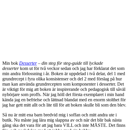
Min bok
Desserter
–
din steg för steg-guide till lyckade
desserter
kom ut för två veckor sedan och jag har förklarat det som
min andra förlossning i år. Boken är uppdelad i två delar, del 1 med
grundrecept i fyra olika konsistenser och del 2 med förslag på hur
man kan använda grundrecepten som komponenter i desserter. Det
är viktigt för mig att boken är inspirerande och pedagogisk till såväl
nybörjare som proffs. När jag höll det första exemplaret i min hand
kända jag en befrielse och lättnad blandat med en enorm stolthet för
jag har gett mitt allt och lite till för att boken skulle bli som den blev.
Så nu är mitt ena barn bredvid mig i soffan och mitt andra ute i
butik. Nu måste jag lära mig slappna av och när det blir bak nästa
gång ska det vara för att jag bara VILL och inte MÅSTE. Det finns