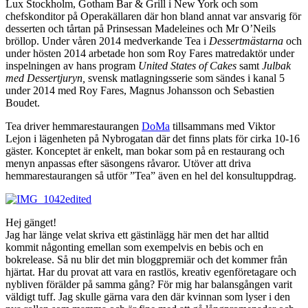
Lux Stockholm, Gotham Bar & Grill i New York och som
chefskonditor på Operakällaren där hon bland annat var ansvarig för
desserten och tårtan på Prinsessan Madeleines och Mr O’Neils
bröllop. Under våren 2014 medverkande Tea i
Dessertmästarna
och
under hösten 2014 arbetade hon som Roy Fares matredaktör under
inspelningen av hans program
United States of Cakes
samt
Julbak
med Dessertjuryn,
svensk matlagningsserie som sändes i kanal 5
under 2014 med Roy Fares, Magnus Johansson och Sebastien
Boudet.
Tea driver hemmarestaurangen
DoMa
tillsammans med Viktor
Lejon i lägenheten på Nybrogatan där det finns plats för cirka 10-16
gäster. Konceptet är enkelt, man bokar som på en restaurang och
menyn anpassas efter säsongens råvaror. Utöver att driva
hemmarestaurangen så utför ”Tea” även en hel del konsultuppdrag.
Hej gänget!
Jag har länge velat skriva ett gästinlägg här men det har alltid
kommit någonting emellan som exempelvis en bebis och en
bokrelease. Så nu blir det min bloggpremiär och det kommer från
hjärtat. Har du provat att vara en rastlös, kreativ egenföretagare och
nybliven förälder på samma gång? För mig har balansgången varit
väldigt tuff. Jag skulle gärna vara den där kvinnan som lyser i den