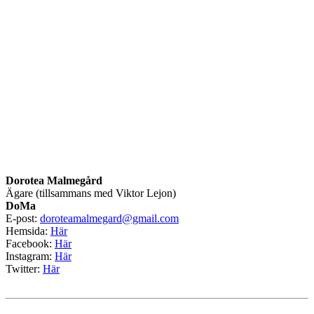
Dorotea Malmegård
Ägare (tillsammans med Viktor Lejon)
DoMa
E-post:
doroteamalmegard@gmail.com
Hemsida:
Här
Facebook:
Här
Instagram:
Här
Twitter:
Här