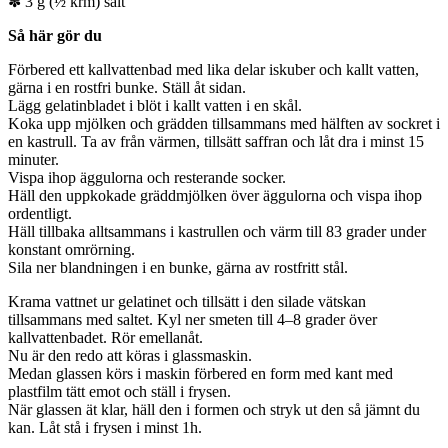
✽ 3 g (½ krm) salt
Så här gör du
Förbered ett kallvattenbad med lika delar iskuber och kallt vatten,
gärna i en rostfri bunke. Ställ åt sidan.
Lägg gelatinbladet i blöt i kallt vatten i en skål.
Koka upp mjölken och grädden tillsammans med hälften av sockret i
en kastrull. Ta av från värmen, tillsätt saffran och låt dra i minst 15
minuter.
Vispa ihop äggulorna och resterande socker.
Häll den uppkokade gräddmjölken över äggulorna och vispa ihop
ordentligt.
Häll tillbaka alltsammans i kastrullen och värm till 83 grader under
konstant omrörning.
Sila ner blandningen i en bunke, gärna av rostfritt stål.
Krama vattnet ur gelatinet och tillsätt i den silade vätskan
tillsammans med saltet. Kyl ner smeten till 4–8 grader över
kallvattenbadet. Rör emellanåt.
Nu är den redo att köras i glassmaskin.
Medan glassen körs i maskin förbered en form med kant med
plastfilm tätt emot och ställ i frysen.
När glassen ät klar, häll den i formen och stryk ut den så jämnt du
kan. Låt stå i frysen i minst 1h.