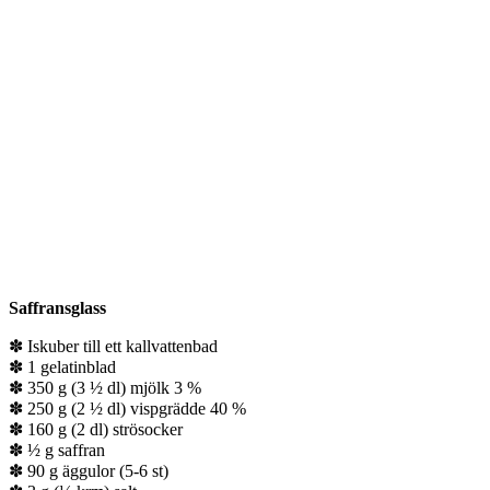
Saffransglass
✽ Iskuber till ett kallvattenbad
✽ 1 gelatinblad
✽ 350 g (3 ½ dl) mjölk 3 %
✽ 250 g (2 ½ dl) vispgrädde 40 %
✽ 160 g (2 dl) strösocker
✽ ½ g saffran
✽ 90 g äggulor (5-6 st)