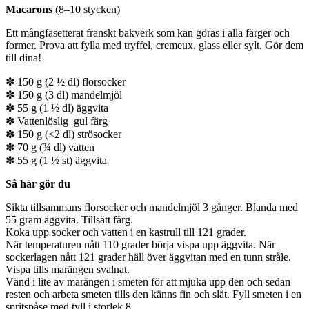
Macarons
(8–10 stycken)
Ett mångfasetterat franskt bakverk som kan göras i alla färger och
former. Prova att fylla med tryffel, cremeux, glass eller sylt. Gör dem
till dina!
✽ 150 g (2 ½ dl) florsocker
✽ 150 g (3 dl) mandelmjöl
✽ 55 g (1 ½ dl) äggvita
✽ Vattenlöslig gul färg
✽ 150 g (<2 dl) strösocker
✽ 70 g (¾ dl) vatten
✽ 55 g (1 ½ st) äggvita
Så här gör du
Sikta tillsammans florsocker och mandelmjöl 3 gånger. Blanda med
55 gram äggvita. Tillsätt färg.
Koka upp socker och vatten i en kastrull till 121 grader.
När temperaturen nått 110 grader börja vispa upp äggvita. När
sockerlagen nått 121 grader häll över äggvitan med en tunn stråle.
Vispa tills marängen svalnat.
Vänd i lite av marängen i smeten för att mjuka upp den och sedan
resten och arbeta smeten tills den känns fin och slät. Fyll smeten i en
spritspåse med tyll i storlek 8.