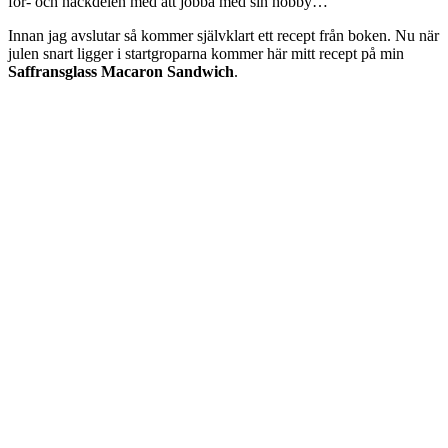
för- och nackdelen med att jobba med sin hobby…
Innan jag avslutar så kommer självklart ett recept från boken. Nu när
julen snart ligger i startgroparna kommer här mitt recept på min
Saffransglass Macaron Sandwich
.