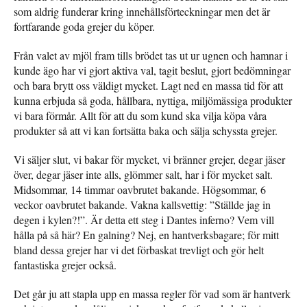
som aldrig funderar kring innehållsförteckningar men det är
fortfarande goda grejer du köper.
Från valet av mjöl fram tills brödet tas ut ur ugnen och hamnar i
kunde ägo har vi gjort aktiva val, tagit beslut, gjort bedömningar
och bara brytt oss väldigt mycket. Lagt ned en massa tid för att
kunna erbjuda så goda, hållbara, nyttiga, miljömässiga produkter
vi bara förmår. Allt för att du som kund ska vilja köpa våra
produkter så att vi kan fortsätta baka och sälja schyssta grejer.
Vi säljer slut, vi bakar för mycket, vi bränner grejer, degar jäser
över, degar jäser inte alls, glömmer salt, har i för mycket salt.
Midsommar, 14 timmar oavbrutet bakande. Högsommar, 6
veckor oavbrutet bakande. Vakna kallsvettig: ”Ställde jag in
degen i kylen?!”. Är detta ett steg i Dantes inferno? Vem vill
hålla på så här? En galning? Nej, en hantverksbagare; för mitt
bland dessa grejer har vi det förbaskat trevligt och gör helt
fantastiska grejer också.
Det går ju att stapla upp en massa regler för vad som är hantverk