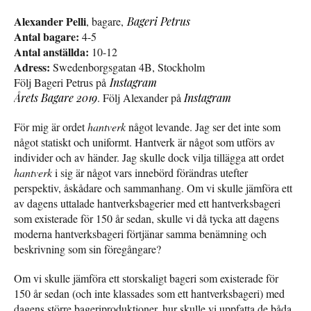
Alexander Pelli
, bagare,
Bageri Petrus
Antal bagare:
4-5
Antal anställda:
10-12
Adress:
Swedenborgsgatan 4B, Stockholm
Följ Bageri Petrus på
Instagram
Årets Bagare 2019
. Följ Alexander på
Instagram
För mig är ordet
hantverk
något levande. Jag ser det inte som
något statiskt och uniformt. Hantverk är något som utförs av
individer och av händer. Jag skulle dock vilja tillägga att ordet
hantverk
i sig är något vars innebörd förändras utefter
perspektiv, åskådare och sammanhang. Om vi skulle jämföra ett
av dagens uttalade hantverksbagerier med ett hantverksbageri
som existerade för 150 år sedan, skulle vi då tycka att dagens
moderna hantverksbageri förtjänar samma benämning och
beskrivning som sin föregångare?
Om vi skulle jämföra ett storskaligt bageri som existerade för
150 år sedan (och inte klassades som ett hantverksbageri) med
dagens större bageriproduktioner, hur skulle vi uppfatta de båda