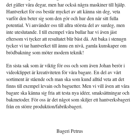
det gäller våra degar, men har också några maskiner till hjälp.
Hantverket för oss består mycket av att känna sin deg, veta
varför den beter sig som den gör och hur den når sitt fulla
potential. Vi använder oss till allra största del av surdeg, men
inte uteslutande. I till exempel våra bullar har vi även jäst
eftersom vi tycker att resultatet blir bäst då. Att baka i stenugn
tycker vi tar hantverket till ännu en nivå, gamla kunskaper om
brödbakning som möter modern teknik!
En sista sak som är viktig för oss och som även Johan berör i
videoklippet är kreativiteten för våra bagare. En del av vårt
sortiment är stående och man ska som kund alltid veta att det
finns till exempel levain och baguetter. Men vi vill även att våra
bagare ska känna sig fria att testa nya idéer, smaksättningar och
bakmetoder. För oss är det något som skiljer ett hantverksbageri
från en större produktion/fabriksbageri.
Bageri Petrus