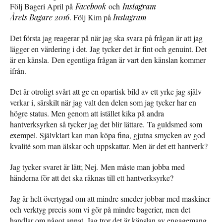
Följ Bageri April på
Facebook
och
Instagram
Årets Bagare 2016
. Följ Kim på
Instagram
Det första jag reagerar på när jag ska svara på frågan är att jag
lägger en värdering i det. Jag tycker det är fint och genuint. Det
är en känsla. Den egentliga frågan är vart den känslan kommer
ifrån.
Det är otroligt svårt att ge en opartisk bild av ett yrke jag själv
verkar i, särskilt när jag valt den delen som jag tycker har en
högre status. Men genom att istället kika på andra
hantverksyrken så tycker jag det blir lättare. Ta guldsmed som
exempel. Självklart kan man köpa fina, gjutna smycken av god
kvalité som man älskar och uppskattar. Men är det ett hantverk?
Jag tycker svaret är lätt; Nej. Men måste man jobba med
händerna för att det ska räknas till ett hantverksyrke?
Jag är helt övertygad om att mindre smeder jobbar med maskiner
och verktyg precis som vi gör på mindre bagerier, men det
handlar om något annat. Jag tror det är känslan av engagemang,