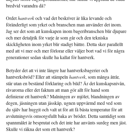
bredvid varandra då?
Ordet
hantverk
och vad det beskriver är lika levande och
föränderligt som yrket och branschen man använder det inom.
Jag ser det som att kunskapen inom bageribranschen blir djupare
och mer detaljrik för varje år som går och den tekniska
skickligheten inom yrket blir stadigt bättre. Detta sker parallellt
med att vi mer och mer förlorar eller väljer bort vad vi för några
generationer sedan skulle ha kallat för hantverk.
Betyder det att vi inte längre har hantverksbagerier och
hantverksbröd? Eller att stämpeln
hantverk
, som många åtrår,
står utan en bestämd förklaring och bild? Är det kunskapsnivån,
råvarorna eller det faktum att man gör allt för hand som
definierar ett hantverk? Malningen av mjölet, blandningen av
degen, jäsningen utan jässkåp, ugnen uppvärmd med ved som
du själv har huggit och valt ut för att få bästa temperatur för att
avslutningsvis omsorgsfullt baka av brödet. Detta samtidigt som
spannmålet är besprutat och det inte har använts surdeg men jäst.
Skulle vi räkna det som ett hantverk?