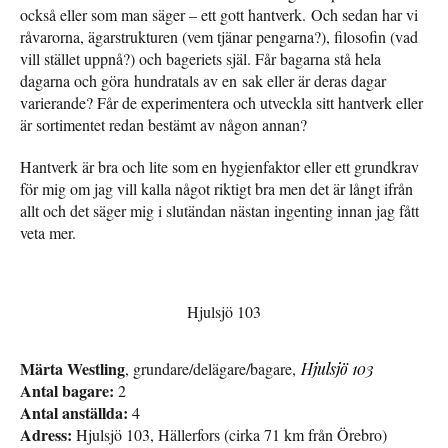
också eller som man säger – ett gott hantverk. Och sedan har vi
råvarorna, ägarstrukturen (vem tjänar pengarna?), filosofin (vad
vill stället uppnå?) och bageriets själ. Får bagarna stå hela
dagarna och göra hundratals av en sak eller är deras dagar
varierande? Får de experimentera och utveckla sitt hantverk eller
är sortimentet redan bestämt av någon annan?
Hantverk är bra och lite som en hygienfaktor eller ett grundkrav
för mig om jag vill kalla något riktigt bra men det är långt ifrån
allt och det säger mig i slutändan nästan ingenting innan jag fått
veta mer.
Hjulsjö 103
Märta Westling
, grundare/delägare/bagare,
Hjulsjö 103
Antal bagare:
2
Antal anställda:
4
Adress:
Hjulsjö 103, Hällerfors (cirka 71 km från Örebro)