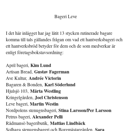
Bageri Leve
I det här inlägget har jag låtit 13 stycken rutinerade bagare
komma till tals gällandes frågan om vad ett hantverksbageri och
ett hantverksbröd betyder för dem och de som medverkar är
enligt företagsbokstavsordning:
Kim Lund
April bageri,
Gustav Fagerman
Artisan Bread,
Andrée Victorin
Ave Kultur,
Karl Söderlund
Bagaren & Bonden,
Märta Westling
Hjulsjö 103,
Joel Christenson
Kringelgården,
Martin Westin
Leve bageri,
Stina Larsson/Per Larsson
Nordpolens stenugnsbageri,
Alexander Pelli
Petrus bageri,
Mattias Lindbäck
Rådmansö bageributik,
Sara
Solhaga stenugnsbageri och Borgmästargården,