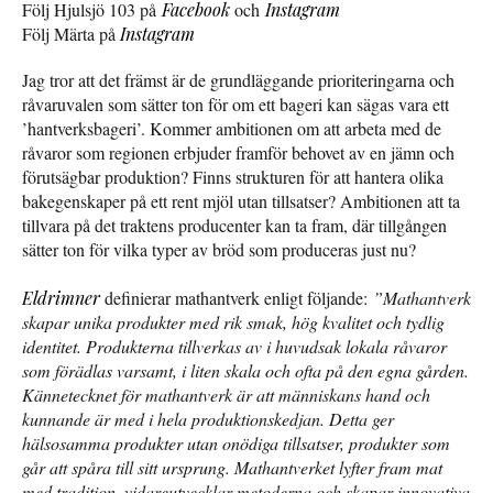
Följ Hjulsjö 103 på
Facebook
och
Instagram
Följ Märta på
Instagram
Jag tror att det främst är de grundläggande prioriteringarna och
råvaruvalen som sätter ton för om ett bageri kan sägas vara ett
’hantverksbageri’. Kommer ambitionen om att arbeta med de
råvaror som regionen erbjuder framför behovet av en jämn och
förutsägbar produktion? Finns strukturen för att hantera olika
bakegenskaper på ett rent mjöl utan tillsatser? Ambitionen att ta
tillvara på det traktens producenter kan ta fram, där tillgången
sätter ton för vilka typer av bröd som produceras just nu?
Eldrimner
definierar mathantverk enligt följande:
”Mathantverk
skapar unika produkter med rik smak, hög kvalitet och tydlig
identitet. Produkterna tillverkas av i huvudsak lokala råvaror
som förädlas varsamt, i liten skala och ofta på den egna gården.
Kännetecknet för mathantverk är att människans hand och
kunnande är med i hela produktionskedjan. Detta ger
hälsosamma produkter utan onödiga tillsatser, produkter som
går att spåra till sitt ursprung. Mathantverket lyfter fram mat
med tradition, vidareutvecklar metoderna och skapar innovativa