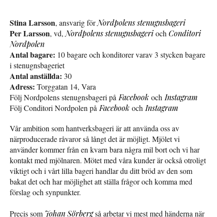
Stina Larsson
, ansvarig för
Nordpolens stenugnsbageri
Per Larsson
, vd,
Nordpolens stenugnsbageri
och
Conditori
Nordpolen
Antal bagare:
10 bagare och konditorer varav 3 stycken bagare
i stenugnsbageriet
Antal anställda:
30
Adress:
Torggatan 14, Vara
Följ Nordpolens stenugnsbageri på
Facebook
och
Instagram
Följ Conditori Nordpolen på
Facebook
och
Instagram
Vår ambition som hantverksbageri är att använda oss av
närproducerade råvaror så långt det är möjligt. Mjölet vi
använder kommer från en kvarn bara några mil bort och vi har
kontakt med mjölnaren. Mötet med våra kunder är också otroligt
viktigt och i vårt lilla bageri handlar du ditt bröd av den som
bakat det och har möjlighet att ställa frågor och komma med
förslag och synpunkter.
Precis som
Johan Sörberg
så arbetar vi mest med händerna när