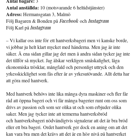
Antal bagare:
3
Antal anställda:
10 (motsvarande 6 heltidstjänster)
Adress:
Hermansgatan 3, Malmö
Följ Bagaren & Bonden på
Facebook
och
Instagram
Följ Karl på
Instagram
– Vi kallar oss inte för ett hantverksbageri men vi kanske borde,
vi jobbar ju helt klart mycket med händerna. Men jag är inte
säker. Å ena sidan gillar jag det men å andra sidan tycker jag inte
det tillför så mycket. Jag älskar verkligen småskalighet, låga
ekonomiska trösklar, mångfald och personligt uttryck och den
yrkesskicklighet som fås efter år av yrkesutövande. Allt detta har
att göra med hantverk.
Med hantverk behövs inte lika många dyra maskiner och fler får
råd att öppna bageri och vi får många bagerier runt om oss som
drivs av passion och som ser olika ut och som erbjuder olika
saker. Men jag tycker inte att termerna hantverksbröd
och hantverksbageri nödvändigtvis signalerar att det är bra bröd
eller ett bra bageri. Ordet hantverk ger dock en aning om att det
kan vara bra men det krävs att det är en hög nivå på hantverket