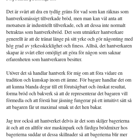
Det är svårt att dra en tydlig gräns för vad som kan räknas som
hantverksmässigt tillverkade bröd, men man kan väl anta att
motsatsen är industriellt tillverkade, och att dessa inte normalt
betraktas som hantverksbröd. Det som utmärker hantverkare
generellt är att de tränat länge på sitt yrke och gör någonting med
hög grad av yrkesskicklighet och finess. Alltså, det hantverkaren
skapar är svårt eller omöjligt att göra för någon som saknar
erfarenheten som hantverkaren besitter.
Utöver det så handlar hantverk för mig om att föra vidare en
tradition och kunskap inom ett ämne. För bagare handlar det om
att kunna blanda degar till ett förutsägbart och önskat resultat,
forma bröd och bakverk så att de representerar det bagaren vill
förmedla och att förstå hur jäsning fungerar på ett intuitivt sätt så
att bagaren får ut maximal smak ut det hen bakar.
Jag tror också att hantverket delvis är det som skiljer bagerierna
åt och att en alltför stor maskinpark och färdiga brödmixer hos
bagerierna suddar ut dessa skillnader så att bagerierna blir mer