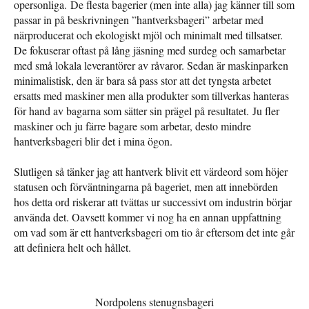
opersonliga. De flesta bagerier (men inte alla) jag känner till som
passar in på beskrivningen ”hantverksbageri” arbetar med
närproducerat och ekologiskt mjöl och minimalt med tillsatser.
De fokuserar oftast på lång jäsning med surdeg och samarbetar
med små lokala leverantörer av råvaror. Sedan är maskinparken
minimalistisk, den är bara så pass stor att det tyngsta arbetet
ersatts med maskiner men alla produkter som tillverkas hanteras
för hand av bagarna som sätter sin prägel på resultatet. Ju fler
maskiner och ju färre bagare som arbetar, desto mindre
hantverksbageri blir det i mina ögon.
Slutligen så tänker jag att hantverk blivit ett värdeord som höjer
statusen och förväntningarna på bageriet, men att innebörden
hos detta ord riskerar att tvättas ur successivt om industrin börjar
använda det. Oavsett kommer vi nog ha en annan uppfattning
om vad som är ett hantverksbageri om tio år eftersom det inte går
att definiera helt och hållet.
Nordpolens stenugnsbageri