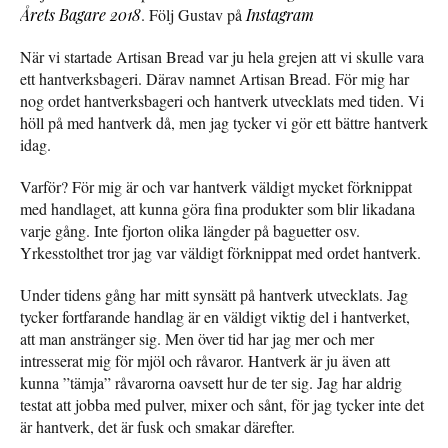
Årets Bagare 2018
. Följ Gustav på
Instagram
När vi startade Artisan Bread var ju hela grejen att vi skulle vara
ett hantverksbageri. Därav namnet Artisan Bread. För mig har
nog ordet hantverksbageri och hantverk utvecklats med tiden. Vi
höll på med hantverk då, men jag tycker vi gör ett bättre hantverk
idag.
Varför? För mig är och var hantverk väldigt mycket förknippat
med handlaget, att kunna göra fina produkter som blir likadana
varje gång. Inte fjorton olika längder på baguetter osv.
Yrkesstolthet tror jag var väldigt förknippat med ordet hantverk.
Under tidens gång har mitt synsätt på hantverk utvecklats. Jag
tycker fortfarande handlag är en väldigt viktig del i hantverket,
att man anstränger sig. Men över tid har jag mer och mer
intresserat mig för mjöl och råvaror. Hantverk är ju även att
kunna ”tämja” råvarorna oavsett hur de ter sig. Jag har aldrig
testat att jobba med pulver, mixer och sånt, för jag tycker inte det
är hantverk, det är fusk och smakar därefter.