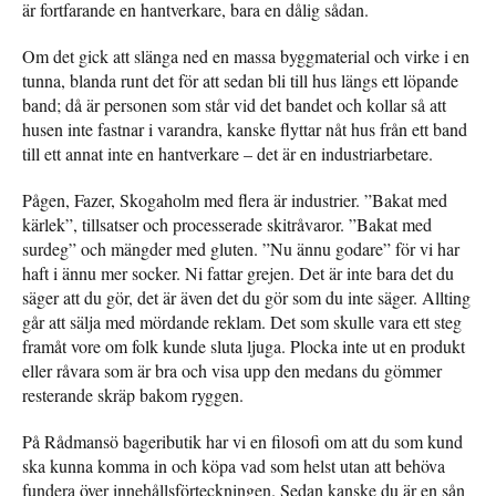
är fortfarande en hantverkare, bara en dålig sådan.
Om det gick att slänga ned en massa byggmaterial och virke i en
tunna, blanda runt det för att sedan bli till hus längs ett löpande
band; då är personen som står vid det bandet och kollar så att
husen inte fastnar i varandra, kanske flyttar nåt hus från ett band
till ett annat inte en hantverkare – det är en industriarbetare.
Pågen, Fazer, Skogaholm med flera är industrier. ”Bakat med
kärlek”, tillsatser och processerade skitråvaror. ”Bakat med
surdeg” och mängder med gluten. ”Nu ännu godare” för vi har
haft i ännu mer socker. Ni fattar grejen. Det är inte bara det du
säger att du gör, det är även det du gör som du inte säger. Allting
går att sälja med mördande reklam. Det som skulle vara ett steg
framåt vore om folk kunde sluta ljuga. Plocka inte ut en produkt
eller råvara som är bra och visa upp den medans du gömmer
resterande skräp bakom ryggen.
På Rådmansö bageributik har vi en filosofi om att du som kund
ska kunna komma in och köpa vad som helst utan att behöva
fundera över innehållsförteckningen. Sedan kanske du är en sån