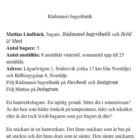
Rådmansö bageributik
Mattias Lindbäck
, bagare,
Rådmansö bageributik
och
Bröd
& Must
Antal bagare:
5
Antal anställda:
8 anställda vintertid, sommartid upp till 25
anställda
Adress:
Lågarövägen 1, Södersvik (cirka 17 km från Norrtälje)
och Billborgsgatan 8, Norrtälje
Följ Rådmansö bageributik på
Facebook
och
Instagram
Följ Mattias på
Instagram
En hantverksbagare. En mjölig gestalt. Sitter det i sotarmössan?
Är det hen som håller örnkoll på temperaturer, tider och tekniker
eller är det rock’n’roll-bagaren som ger fingret åt dito?
En snickare är en hantverkare. Det finns snickare som är bra på
att snickra och det finns dom som är sämre. Den sämre snickaren