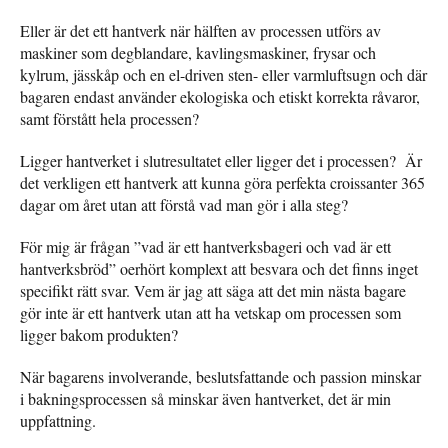
Eller är det ett hantverk när hälften av processen utförs av
maskiner som degblandare, kavlingsmaskiner, frysar och
kylrum, jässkåp och en el-driven sten- eller varmluftsugn och där
bagaren endast använder ekologiska och etiskt korrekta råvaror,
samt förstått hela processen?
Ligger hantverket i slutresultatet eller ligger det i processen? Är
det verkligen ett hantverk att kunna göra perfekta croissanter 365
dagar om året utan att förstå vad man gör i alla steg?
För mig är frågan ”vad är ett hantverksbageri och vad är ett
hantverksbröd” oerhört komplext att besvara och det finns inget
specifikt rätt svar. Vem är jag att säga att det min nästa bagare
gör inte är ett hantverk utan att ha vetskap om processen som
ligger bakom produkten?
När bagarens involverande, beslutsfattande och passion minskar
i bakningsprocessen så minskar även hantverket, det är min
uppfattning.