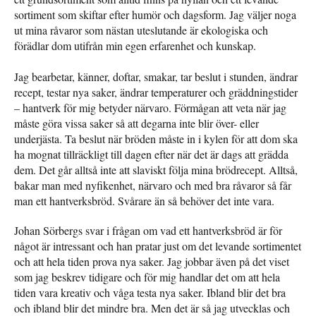
sortiment som skiftar efter humör och dagsform. Jag väljer noga
ut mina råvaror som nästan uteslutande är ekologiska och
förädlar dom utifrån min egen erfarenhet och kunskap.
Jag bearbetar, känner, doftar, smakar, tar beslut i stunden, ändrar
recept, testar nya saker, ändrar temperaturer och gräddningstider
– hantverk för mig betyder närvaro. Förmågan att veta när jag
måste göra vissa saker så att degarna inte blir över- eller
underjästa. Ta beslut när bröden måste in i kylen för att dom ska
ha mognat tillräckligt till dagen efter när det är dags att grädda
dem. Det går alltså inte att slaviskt följa mina brödrecept. Alltså,
bakar man med nyfikenhet, närvaro och med bra råvaror så får
man ett hantverksbröd. Svårare än så behöver det inte vara.
Johan Sörbergs svar i frågan om vad ett hantverksbröd är för
något är intressant och han pratar just om det levande sortimentet
och att hela tiden prova nya saker. Jag jobbar även på det viset
som jag beskrev tidigare och för mig handlar det om att hela
tiden vara kreativ och våga testa nya saker. Ibland blir det bra
och ibland blir det mindre bra. Men det är så jag utvecklas och