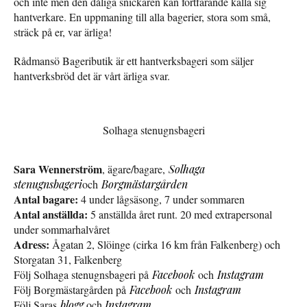
och inte men den dåliga snickaren kan fortfarande kalla sig
hantverkare. En uppmaning till alla bagerier, stora som små,
sträck på er, var ärliga!
Rådmansö Bageributik är ett hantverksbageri som säljer
hantverksbröd det är vårt ärliga svar.
Solhaga stenugnsbageri
Sara Wennerström
, ägare/bagare,
Solhaga
stenugnsbageri
och
Borgmästargården
Antal bagare:
4 under lågsäsong, 7 under sommaren
Antal anställda:
5 anställda året runt. 20 med extrapersonal
under sommarhalvåret
Adress:
Ågatan 2, Slöinge (cirka 16 km från Falkenberg) och
Storgatan 31, Falkenberg
Följ Solhaga stenugnsbageri på
Facebook
och
Instagram
Följ Borgmästargården på
Facebook
och
Instagram
Följ Saras
blogg
och
Instagram