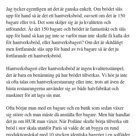
Jag tycker egentligen att det är ganska enkelt. Om brödet slås
upp för hand så är det ett hantverksbröd, oavsett om det är 150
bagare eller två. Det som skiljer sig är ju kvaliteten och
utförandet. Är det 150 bagare och brödet är fantastiskt och slås
upp för hand så kan jag inte se varför man inte skulle få kalla det
för hantverksbröd, eller hantverksbageri? Om det är skitdåligt
men fortfarande slås upp för hand av två bagare så är det ju
fortfarande ett hantverksbröd.
Hantverksbageri eller hantverksbröd är ingen kvalitetsstämpel,
det är bara en benämning på hur brödet tillverkas. Vi hör ju inte
så ofta talas om hantverksrestaurang eller inte, trots att även de
bästa restaurangerna använder sig av både halvfabrikat och
maskiner för att laga sin mat.
Ofta börjar man med en bagare och en butik som sedan växer
sig större och man måste då anställa fler bagare. Men här handlar
det ju om HUR man växer. När Poilâne skulle börja tillverka sitt
bröd i stor skala utanför Paris så valde de att bygga en rund
produktionslokal med 10 stycken identiska bagerier i en solfjäder