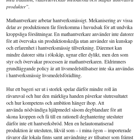
produkter”.
Mathantverkare arbetar hantverksmässigt. Mekanisering av vissa
delar av produktionen får förekomma i huvudsak för att undvika
kroppsliga förslitningar. En mathantverkare använder inte datorer
för att övervaka sin produktionskedja utan använder sin kunskap
och erfarenhet i hantverksmässig tillverkning. Däremot kan
mindre datorer sitta i rökskåp, ugnar eller dylikt, men den som
styr och övervakar processen är mathantverkaren. Eldrimners
grundläggande policy är att livsmedelstillsatser inte ska användas
i hantverksmässig livsmedelsförädling.
Hur ett bageri ser ut i storlek spelar därför mindre roll än
råvaruval och hur den märkliga handen påverkar slutresultatet
och hur kompetens och ambition hänger ihop. Att
använda nödvändiga hjälpmedel såsom degblandare för att
skona kroppen och få till en rationell deghantering utesluter
därför inte ett hantverksbröd. Men en helautomatiserad
produktion är utesluten, likväl som – i mina ögon – importerade
råvaror där lokala finns samt användning av tillsatser som främst