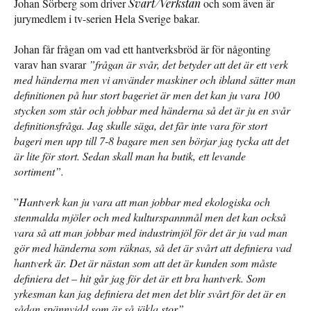
Johan Sörberg som driver
Svart/Verkstan
och som även är
jurymedlem i tv-serien Hela Sverige bakar.
Johan får frågan om vad ett hantverksbröd är för någonting
varav han svarar
”frågan är svår, det betyder att det är ett verk
med händerna men vi använder maskiner och ibland sätter man
definitionen på hur stort bageriet är men det kan ju vara 100
stycken som står och jobbar med händerna så det är ju en svår
definitionsfråga. Jag skulle säga, det får inte vara för stort
bageri men upp till 7-8 bagare men sen börjar jag tycka att det
är lite för stort. Sedan skall man ha butik, ett levande
sortiment”.
”
Hantverk kan ju vara att man jobbar med ekologiska och
stenmalda mjöler och med kulturspannmål men det kan också
vara så att man jobbar med industrimjöl för det är ju vad man
gör med händerna som räknas, så det är svårt att definiera vad
hantverk är. Det är nästan som att det är kunden som måste
definiera det – hit går jag för det är ett bra hantverk. Som
yrkesman kan jag definiera det men det blir svårt för det är en
sådan spännvidd som är så jäkla stor”.