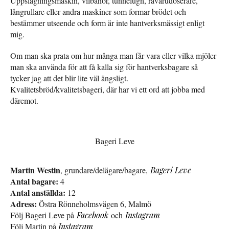
Uppslagningsmaskin, vilbanor, tunnelugn, råvarudoserare,
långrullare eller andra maskiner som formar brödet och
bestämmer utseende och form är inte hantverksmässigt enligt
mig.
Om man ska prata om hur många man får vara eller vilka mjöler
man ska använda för att få kalla sig för hantverksbagare så
tycker jag att det blir lite väl ängsligt.
Kvalitetsbröd/kvalitetsbageri, där har vi ett ord att jobba med
däremot.
Bageri Leve
Martin Westin
, grundare/delägare/bagare,
Bageri Leve
Antal bagare:
4
Antal anställda:
12
Adress:
Östra Rönneholmsvägen 6, Malmö
Följ Bageri Leve på
Facebook
och
Instagram
Följ Martin på
Instagram