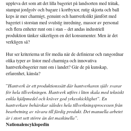
uppleva det som att det lilla bageriet på landsorten med trätak,
stampat jordgolv och bagare i kortbyxor, rutig skjorta och ball
keps är mer charmigt, genuint och hantverkslikt jämfört med
bageriet i storstan med svulstig inredning, massor av personal
och flera enheter runt om i stan – det andas industriell
produktion tänker säkerligen en del konsumenter. Men är det
verkligen så?
Hur ser kriterierna ut för media när de definierar och rangordnar
olika typer av listor med charmiga och innovativa
hantverksbagerier runt om i landet? Går de på kunskap,
erfarenhet, känsla?
”
Hantverk är ett produktionssätt där hantverkaren själv svarar
för hela tillverkningen. Hantverk utförs i liten skala med tekniskt
enkla hjälpmedel och kräver god yrkesskicklighet”.
En
hantverkare behärskar således hela tillverkningsprocessen från
bearbetning av råvara till färdig produkt. Det manuella arbetet
är i stort sett större än det maskinella”.
Nationalencyklopedin