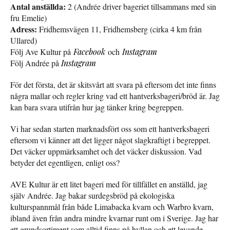
Antal anställda:
2 (Andrée driver bageriet tillsammans med sin
fru Emelie)
Adress:
Fridhemsvägen 11, Fridhemsberg (cirka 4 km från
Ullared)
Följ Ave Kultur på
Facebook
och
Instagram
Följ Andrée på
Instagram
För det första, det är skitsvårt att svara på eftersom det inte finns
några mallar och regler kring vad ett hantverksbageri/bröd är. Jag
kan bara svara utifrån hur jag tänker kring begreppen.
Vi har sedan starten marknadsfört oss som ett hantverksbageri
eftersom vi känner att det ligger något slagkraftigt i begreppet.
Det väcker uppmärksamhet och det väcker diskussion. Vad
betyder det egentligen, enligt oss?
AVE Kultur är ett litet bageri med för tillfället en anställd, jag
själv Andrée. Jag bakar surdegsbröd på ekologiska
kulturspannmål från både Limabacka kvarn och Warbro kvarn,
ibland även från andra mindre kvarnar runt om i Sverige. Jag har
ett grundsortiment som alltid finns på hyllan och ett levande