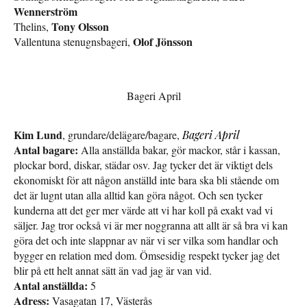
Wennerström
Tony Olsson
Thelins,
Olof Jönsson
Vallentuna stenugnsbageri,
Bageri April
Kim Lund
, grundare/delägare/bagare,
Bageri April
Antal bagare:
Alla anställda bakar, gör mackor, står i kassan,
plockar bord, diskar, städar osv. Jag tycker det är viktigt dels
ekonomiskt för att någon anställd inte bara ska bli stående om
det är lugnt utan alla alltid kan göra något. Och sen tycker
kunderna att det ger mer värde att vi har koll på exakt vad vi
säljer. Jag tror också vi är mer noggranna att allt är så bra vi kan
göra det och inte slappnar av när vi ser vilka som handlar och
bygger en relation med dom. Ömsesidig respekt tycker jag det
blir på ett helt annat sätt än vad jag är van vid.
Antal anställda:
5
Adress:
Vasagatan 17, Västerås