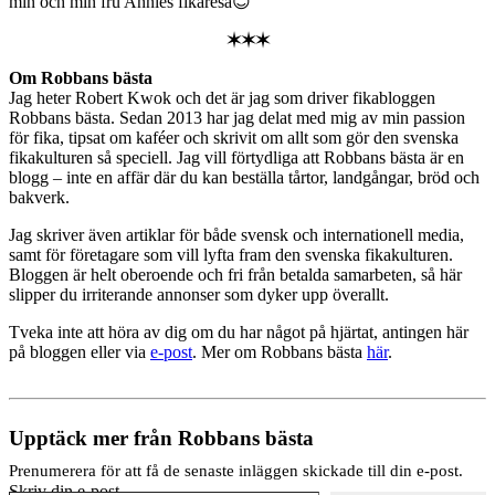
min och min fru Annies fikaresa😊
✶✶✶
Om Robbans bästa
Jag heter Robert Kwok och det är jag som driver fikabloggen
Robbans bästa. Sedan 2013 har jag delat med mig av min passion
för fika, tipsat om kaféer och skrivit om allt som gör den svenska
fikakulturen så speciell. Jag vill förtydliga att Robbans bästa är en
blogg – inte en affär där du kan beställa tårtor, landgångar, bröd och
bakverk.
Jag skriver även artiklar för både svensk och internationell media,
samt för företagare som vill lyfta fram den svenska fikakulturen.
Bloggen är helt oberoende och fri från betalda samarbeten, så här
slipper du irriterande annonser som dyker upp överallt.
Tveka inte att höra av dig om du har något på hjärtat, antingen här
på bloggen eller via
e-post
. Mer om Robbans bästa
här
.
Upptäck mer från Robbans bästa
Prenumerera för att få de senaste inläggen skickade till din e-post.
Skriv din e-post …