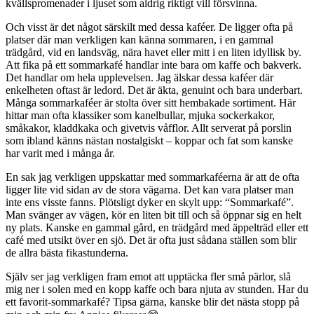
kvällspromenader i ljuset som aldrig riktigt vill försvinna.
Och visst är det något särskilt med dessa kaféer. De ligger ofta på
platser där man verkligen kan känna sommaren, i en gammal
trädgård, vid en landsväg, nära havet eller mitt i en liten idyllisk by.
Att fika på ett sommarkafé handlar inte bara om kaffe och bakverk.
Det handlar om hela upplevelsen. Jag älskar dessa kaféer där
enkelheten oftast är ledord. Det är äkta, genuint och bara underbart.
Många sommarkaféer är stolta över sitt hembakade sortiment. Här
hittar man ofta klassiker som kanelbullar, mjuka sockerkakor,
småkakor, kladdkaka och givetvis våfflor. Allt serverat på porslin
som ibland känns nästan nostalgiskt – koppar och fat som kanske
har varit med i många år.
En sak jag verkligen uppskattar med sommarkaféerna är att de ofta
ligger lite vid sidan av de stora vägarna. Det kan vara platser man
inte ens visste fanns. Plötsligt dyker en skylt upp: “Sommarkafé”.
Man svänger av vägen, kör en liten bit till och så öppnar sig en helt
ny plats. Kanske en gammal gård, en trädgård med äppelträd eller ett
café med utsikt över en sjö. Det är ofta just sådana ställen som blir
de allra bästa fikastunderna.
Själv ser jag verkligen fram emot att upptäcka fler små pärlor, slå
mig ner i solen med en kopp kaffe och bara njuta av stunden. Har du
ett favorit-sommarkafé? Tipsa gärna, kanske blir det nästa stopp på