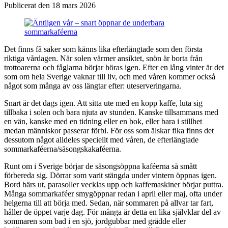
Publicerat den 18 mars 2026
Det finns få saker som känns lika efterlängtade som den första
riktiga vårdagen. När solen värmer ansiktet, snön är borta från
trottoarerna och fåglarna börjar höras igen. Efter en lång vinter är det
som om hela Sverige vaknar till liv, och med våren kommer också
något som många av oss längtar efter: uteserveringarna.
Snart är det dags igen. Att sitta ute med en kopp kaffe, luta sig
tillbaka i solen och bara njuta av stunden. Kanske tillsammans med
en vän, kanske med en tidning eller en bok, eller bara i stillhet
medan människor passerar förbi. För oss som älskar fika finns det
dessutom något alldeles speciellt med våren, de efterlängtade
sommarkaféerna/säsongskakaféerna.
Runt om i Sverige börjar de säsongsöppna kaféerna så smått
förbereda sig. Dörrar som varit stängda under vintern öppnas igen.
Bord bärs ut, parasoller vecklas upp och kaffemaskiner börjar puttra.
Många sommarkaféer smygöppnar redan i april eller maj, ofta under
helgerna till att börja med. Sedan, när sommaren på allvar tar fart,
håller de öppet varje dag. För många är detta en lika självklar del av
sommaren som bad i en sjö, jordgubbar med grädde eller