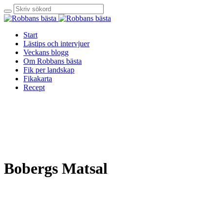
Start
Lästips och intervjuer
Veckans blogg
Om Robbans bästa
Fik per landskap
Fikakarta
Recept
Bobergs Matsal