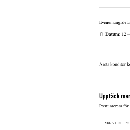
Evenemangsdetal
Datum:
12
Årets konditor k
Upptäck mer
Prenumerera för a
SKRIV DIN E-P