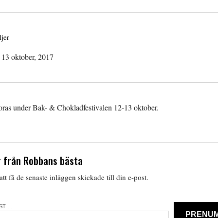
jer
–
13 oktober, 2017
oras under Bak- & Chokladfestivalen 12-13 oktober.
 från Robbans bästa
tt få de senaste inläggen skickade till din e-post.
OST …
PRENU