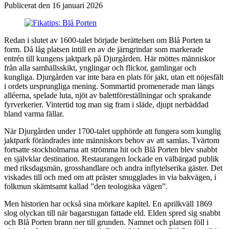
Publicerat den 16 januari 2026
Redan i slutet av 1600-talet började berättelsen om Blå Porten ta
form. Då låg platsen intill en av de järngrindar som markerade
entrén till kungens jaktpark på Djurgården. Här möttes människor
från alla samhällsskikt, ynglingar och flickor, gamlingar och
kungliga. Djurgården var inte bara en plats för jakt, utan ett nöjesfält
i ordets ursprungliga mening. Sommartid promenerade man längs
alléerna, spelade luta, njöt av balettföreställningar och sprakande
fyrverkerier. Vintertid tog man sig fram i släde, djupt nerbäddad
bland varma fällar.
När Djurgården under 1700-talet upphörde att fungera som kunglig
jaktpark förändrades inte människors behov av att samlas. Tvärtom
fortsatte stockholmarna att strömma hit och Blå Porten blev snabbt
en självklar destination. Restaurangen lockade en välbärgad publik
med riksdagsmän, grosshandlare och andra inflytelserika gäster. Det
viskades till och med om att präster smugglades in via bakvägen, i
folkmun skämtsamt kallad ”den teologiska vägen”.
Men historien har också sina mörkare kapitel. En aprilkväll 1869
slog olyckan till när bagarstugan fattade eld. Elden spred sig snabbt
och Blå Porten brann ner till grunden. Namnet och platsen föll i