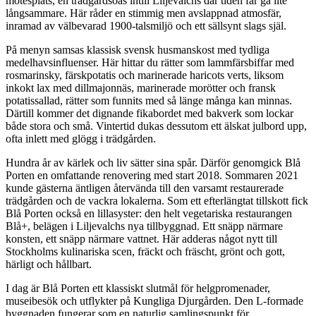
mötesplats, en trädgårdsoas intill Liljevalchs där tiden får gå lite
långsammare. Här råder en stimmig men avslappnad atmosfär,
inramad av välbevarad 1900-talsmiljö och ett sällsynt slags själ.
På menyn samsas klassisk svensk husmanskost med tydliga
medelhavsinfluenser. Här hittar du rätter som lammfärsbiffar med
rosmarinsky, färskpotatis och marinerade haricots verts, liksom
inkokt lax med dillmajonnäs, marinerade morötter och fransk
potatissallad, rätter som funnits med så länge många kan minnas.
Därtill kommer det dignande fikabordet med bakverk som lockar
både stora och små. Vintertid dukas dessutom ett älskat julbord upp,
ofta inlett med glögg i trädgården.
Hundra år av kärlek och liv sätter sina spår. Därför genomgick Blå
Porten en omfattande renovering med start 2018. Sommaren 2021
kunde gästerna äntligen återvända till den varsamt restaurerade
trädgården och de vackra lokalerna. Som ett efterlängtat tillskott fick
Blå Porten också en lillasyster: den helt vegetariska restaurangen
Blå+, belägen i Liljevalchs nya tillbyggnad. Ett snäpp närmare
konsten, ett snäpp närmare vattnet. Här adderas något nytt till
Stockholms kulinariska scen, fräckt och fräscht, grönt och gott,
härligt och hållbart.
I dag är Blå Porten ett klassiskt slutmål för helgpromenader,
museibesök och utflykter på Kungliga Djurgården. Den L-formade
byggnaden fungerar som en naturlig samlingspunkt för