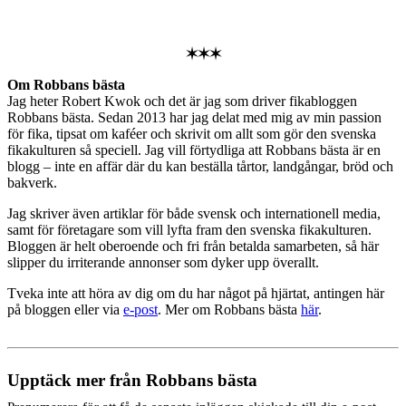
✶✶✶
Om Robbans bästa
Jag heter Robert Kwok och det är jag som driver fikabloggen
Robbans bästa. Sedan 2013 har jag delat med mig av min passion
för fika, tipsat om kaféer och skrivit om allt som gör den svenska
fikakulturen så speciell. Jag vill förtydliga att Robbans bästa är en
blogg – inte en affär där du kan beställa tårtor, landgångar, bröd och
bakverk.
Jag skriver även artiklar för både svensk och internationell media,
samt för företagare som vill lyfta fram den svenska fikakulturen.
Bloggen är helt oberoende och fri från betalda samarbeten, så här
slipper du irriterande annonser som dyker upp överallt.
Tveka inte att höra av dig om du har något på hjärtat, antingen här
på bloggen eller via
e-post
. Mer om Robbans bästa
här
.
Upptäck mer från Robbans bästa