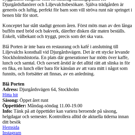
Djurgårdsflanörer och Liljevalchsbesökare. Själva trädgården är
generös och luftig, perfekt för barn som vill ströva runt när springet i
benen blir för stort.
Konceptet har stått stadigt genom åren. Först möts man av den långa
buffén med bröd och bakverk, därefter disken där maten beställs.
Enkelt, välbekant och tryggt, precis som det ska vara.
Blå Porten är inte bara en restaurang och kafé i anslutning till
Liljevalchs konsthall vid Djurgårdsvägen. Det är ett stycke levande
Stockholmshistoria. En plats där generationer har mötts över kaffe,
lunch och samtal. Och oavsett årstid är det alltid rätt att slinka in för
en fika, en lunch eller bara för känslan av att vara mitt i något som
funnits, och fortsätter att finnas, av en anledning.
Blå Porten
Adress:
Djurgårdsvägen 64, Stockholm
Hitta hit
Säsong:
Öppet året runt
Öppettider:
Måndag-söndag 11.00-19.00
Info:
Tänk på att öppettider kan variera beroende på säsong,
helgdagar och semester. Kontrollera alltid de aktuella tiderna innan
ditt besök
Hemsida
Instagram