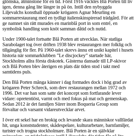
glömska, åtminstone för en tid. Först 1916 väcktes Blå Porten till liv
igen, denna gång lite längre in på ön. Intill den nybyggda
Liljevalchs konsthall öppnade krögaren Agnar Meurling en
sommarrestaurang med en tydligt italienskinspirerad trädgård. För att
ge namnet sin rätt murades en marinblå port in som entré, en
symbolisk handling som knöt samman dåtid och nutid.
Under 1900-talet fortsatte Blå Porten att utvecklas. När statliga
Sarabolaget tog över driften 1938 blev restaurangen mer folklig och
tillgänglig för fler. På 1960-talet skrevs ännu ett unikt kapitel i husets
historia när sommarklubben ”Le discjockey” startade här,
Stockholms allra första diskotek. Gästerna dansade till LP-skivor
och Blå Porten blev återigen en plats där tiden stod i takt med
samtidens puls.
Den Blå Porten många känner i dag formades dock i hög grad av
krögaren Peter Schreck, som drev restaurangen mellan 1972 och
1996. Det var han som satte det koncept som fortfarande lever
vidare: opretentiöst, varmt och med fokus på mat och gemenskap.
Sedan 2012 är det familjen Sürer inom Boqueria Group som
förvaltar och varsamt vidareutvecklar arvet.
I över ett sekel har en brokig och levande skara människor vallfärdat
hit, unga konststudenter, skådespelare, kulturarbetare, barnfamiljer,
turister och trogna stockholmare. Blå Porten är en självklar