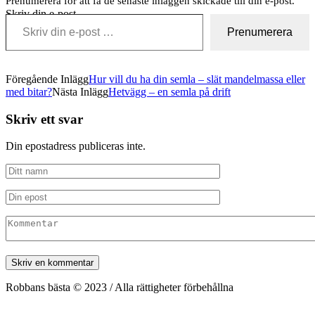
Prenumerera för att få de senaste inläggen skickade till din e-post.
Skriv din e-post …
Prenumerera
Föregående Inlägg
Hur vill du ha din semla – slät mandelmassa eller
med bitar?
Nästa Inlägg
Hetvägg – en semla på drift
Skriv ett svar
Din epostadress publiceras inte.
Robbans bästa © 2023 / Alla rättigheter förbehållna