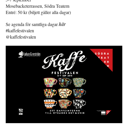
Mosebacketerrassen, Södra Teatern
Entré: 50 kr (biljett gäller alla dagar)
Se agenda för samtliga dagar
här
#kaffefestivalen
@kaffefestivalen