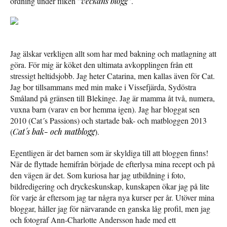
ordning under fliken ”
veckans blogg
”.
Jag älskar verkligen allt som har med bakning och matlagning att
göra. För mig är köket den ultimata avkopplingen från ett
stressigt heltidsjobb. Jag heter Catarina, men kallas även för Cat.
Jag bor tillsammans med min make i Vissefjärda, Sydöstra
Småland på gränsen till Blekinge. Jag är mamma åt två, numera,
vuxna barn (varav en bor hemma igen). Jag har bloggat sen
2010 (Cat´s Passions) och startade bak- och matbloggen 2013
(
Cat´s bak- och matblogg
).
Egentligen är det barnen som är skyldiga till att bloggen finns!
När de flyttade hemifrån började de efterlysa mina recept och på
den vägen är det. Som kuriosa har jag utbildning i foto,
bildredigering och dryckeskunskap, kunskapen ökar jag på lite
för varje år eftersom jag tar några nya kurser per år. Utöver mina
bloggar, håller jag för närvarande en ganska låg profil, men jag
och fotograf Ann-Charlotte Andersson hade med ett