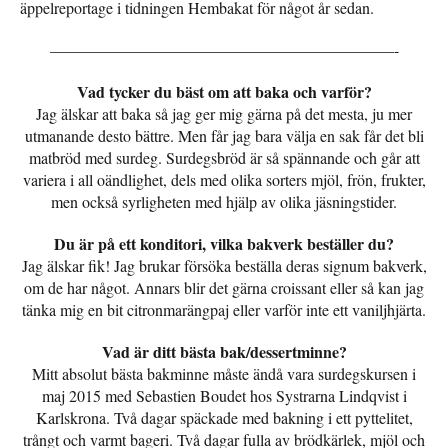
äppelreportage i tidningen Hembakat för något år sedan.
—————————————————————–-
Vad tycker du bäst om att baka och varför?
Jag älskar att baka så jag ger mig gärna på det mesta, ju mer
utmanande desto bättre. Men får jag bara välja en sak får det bli
matbröd med surdeg. Surdegsbröd är så spännande och går att
variera i all oändlighet, dels med olika sorters mjöl, frön, frukter,
men också syrligheten med hjälp av olika jäsningstider.
Du är på ett konditori, vilka bakverk beställer du?
Jag älskar fik! Jag brukar försöka beställa deras signum bakverk,
om de har något. Annars blir det gärna croissant eller så kan jag
tänka mig en bit citronmarängpaj eller varför inte ett vaniljhjärta.
Vad är ditt bästa bak/dessertminne?
Mitt absolut bästa bakminne måste ändå vara surdegskursen i
maj 2015 med Sebastien Boudet hos Systrarna Lindqvist i
Karlskrona. Två dagar späckade med bakning i ett pyttelitet,
trångt och varmt bageri. Två dagar fulla av brödkärlek, mjöl och