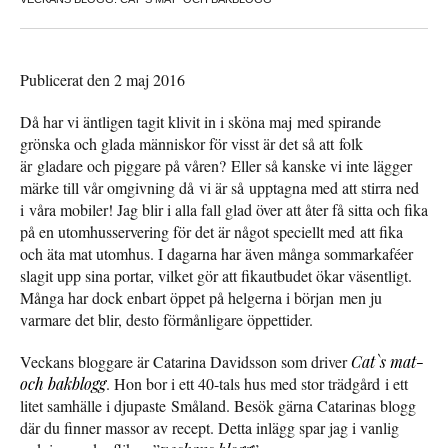
Publicerat den 2 maj 2016
Då har vi äntligen tagit klivit in i sköna maj med spirande
grönska och glada människor för visst är det så att folk
är gladare och piggare på våren? Eller så kanske vi inte lägger
märke till vår omgivning då vi är så upptagna med att stirra ned
i våra mobiler! Jag blir i alla fall glad över att åter få sitta och fika
på en utomhusservering för det är något speciellt med att fika
och äta mat utomhus. I dagarna har även många sommarkaféer
slagit upp sina portar, vilket gör att fikautbudet ökar väsentligt.
Många har dock enbart öppet på helgerna i början men ju
varmare det blir, desto förmånligare öppettider.
Veckans bloggare är Catarina Davidsson som driver
Cat`s mat-
och bakblogg
. Hon bor i ett 40-tals hus med stor trädgård i ett
litet samhälle i djupaste Småland. Besök gärna Catarinas blogg
där du finner massor av recept. Detta inlägg spar jag i vanlig