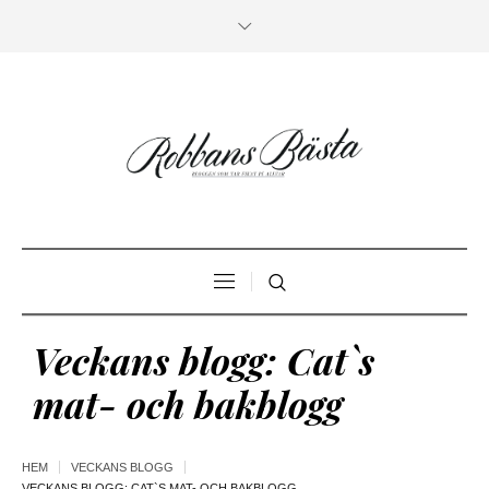
Veckans blogg: Cat`s
mat- och bakblogg
HEM
VECKANS BLOGG
VECKANS BLOGG: CAT`S MAT- OCH BAKBLOGG