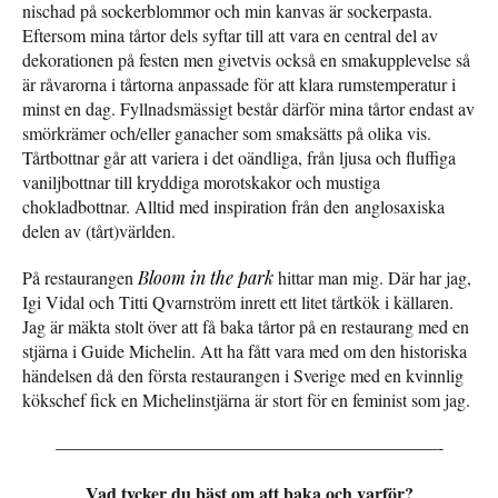
nischad på sockerblommor och min kanvas är sockerpasta.
Eftersom mina tårtor dels syftar till att vara en central del av
dekorationen på festen men givetvis också en smakupplevelse så
är råvarorna i tårtorna anpassade för att klara rumstemperatur i
minst en dag. Fyllnadsmässigt består därför mina tårtor endast av
smörkrämer och/eller ganacher som smaksätts på olika vis.
Tårtbottnar går att variera i det oändliga, från ljusa och fluffiga
vaniljbottnar till kryddiga morotskakor och mustiga
chokladbottnar. Alltid med inspiration från den anglosaxiska
delen av (tårt)världen.
På restaurangen
Bloom in the park
hittar man mig. Där har jag,
Igi Vidal och Titti Qvarnström inrett ett litet tårtkök i källaren.
Jag är mäkta stolt över att få baka tårtor på en restaurang med en
stjärna i Guide Michelin. Att ha fått vara med om den historiska
händelsen då den första restaurangen i Sverige med en kvinnlig
kökschef fick en Michelinstjärna är stort för en feminist som jag.
—————————————————————–-
Vad tycker du bäst om att baka och varför?