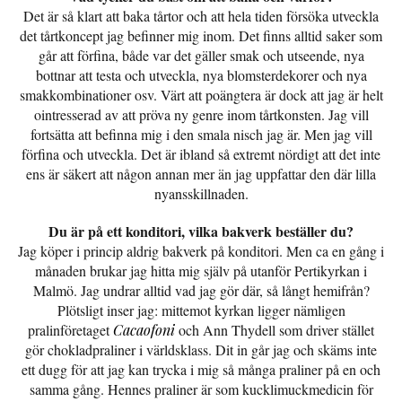
Det är så klart att baka tårtor och att hela tiden försöka utveckla
det tårtkoncept jag befinner mig inom. Det finns alltid saker som
går att förfina, både var det gäller smak och utseende, nya
bottnar att testa och utveckla, nya blomsterdekorer och nya
smakkombinationer osv. Värt att poängtera är dock att jag är helt
ointresserad av att pröva ny genre inom tårtkonsten. Jag vill
fortsätta att befinna mig i den smala nisch jag är. Men jag vill
förfina och utveckla. Det är ibland så extremt nördigt att det inte
ens är säkert att någon annan mer än jag uppfattar den där lilla
nyansskillnaden.
Du är på ett konditori, vilka bakverk beställer du?
Jag köper i princip aldrig bakverk på konditori. Men ca en gång i
månaden brukar jag hitta mig själv på utanför Pertikyrkan i
Malmö. Jag undrar alltid vad jag gör där, så långt hemifrån?
Plötsligt inser jag: mittemot kyrkan ligger nämligen
pralinföretaget
Cacaofoni
och Ann Thydell som driver stället
gör chokladpraliner i världsklass. Dit in går jag och skäms inte
ett dugg för att jag kan trycka i mig så många praliner på en och
samma gång. Hennes praliner är som kucklimuckmedicin för