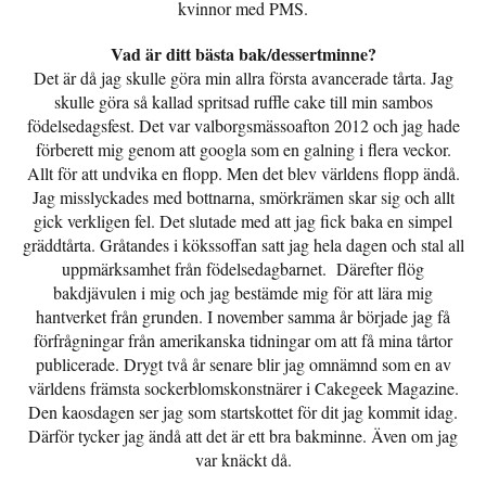
kvinnor med PMS.
Vad är ditt bästa bak/dessertminne?
Det är då jag skulle göra min allra första avancerade tårta. Jag
skulle göra så kallad spritsad ruffle cake till min sambos
födelsedagsfest. Det var valborgsmässoafton 2012 och jag hade
förberett mig genom att googla som en galning i flera veckor.
Allt för att undvika en flopp. Men det blev världens flopp ändå.
Jag misslyckades med bottnarna, smörkrämen skar sig och allt
gick verkligen fel. Det slutade med att jag fick baka en simpel
gräddtårta. Gråtandes i kökssoffan satt jag hela dagen och stal all
uppmärksamhet från födelsedagbarnet. Därefter flög
bakdjävulen i mig och jag bestämde mig för att lära mig
hantverket från grunden. I november samma år började jag få
förfrågningar från amerikanska tidningar om att få mina tårtor
publicerade. Drygt två år senare blir jag omnämnd som en av
världens främsta sockerblomskonstnärer i Cakegeek Magazine.
Den kaosdagen ser jag som startskottet för dit jag kommit idag.
Därför tycker jag ändå att det är ett bra bakminne. Även om jag
var knäckt då.