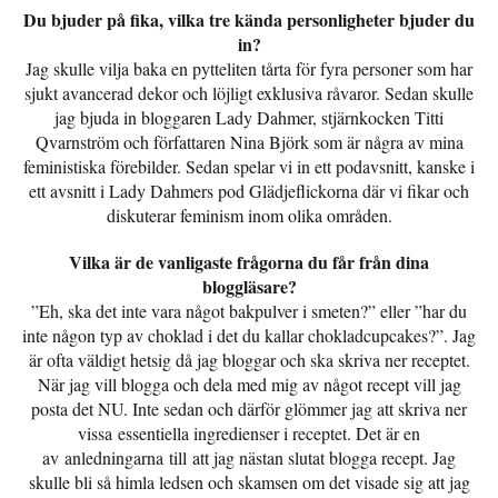
Du bjuder på fika, vilka tre kända personligheter bjuder du
in?
Jag skulle vilja baka en pytteliten tårta för fyra personer som har
sjukt avancerad dekor och löjligt exklusiva råvaror. Sedan skulle
jag bjuda in bloggaren Lady Dahmer, stjärnkocken Titti
Qvarnström och författaren Nina Björk som är några av mina
feministiska förebilder. Sedan spelar vi in ett podavsnitt, kanske i
ett avsnitt i Lady Dahmers pod Glädjeflickorna där vi fikar och
diskuterar feminism inom olika områden.
Vilka är de vanligaste frågorna du får från dina
bloggläsare?
”Eh, ska det inte vara något bakpulver i smeten?” eller ”har du
inte någon typ av choklad i det du kallar chokladcupcakes?”. Jag
är ofta väldigt hetsig då jag bloggar och ska skriva ner receptet.
När jag vill blogga och dela med mig av något recept vill jag
posta det NU. Inte sedan och därför glömmer jag att skriva ner
vissa essentiella ingredienser i receptet. Det är en
av anledningarna till att jag nästan slutat blogga recept. Jag
skulle bli så himla ledsen och skamsen om det visade sig att jag