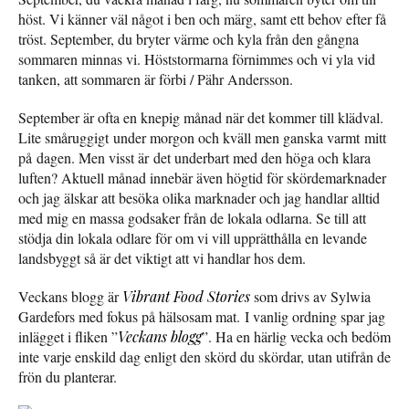
höst. Vi känner väl något i ben och märg, samt ett behov efter få
tröst. September, du bryter värme och kyla från den gångna
sommaren minnas vi. Höststormarna förnimmes och vi yla vid
tanken, att sommaren är förbi / Pähr Andersson.
September är ofta en knepig månad när det kommer till klädval.
Lite småruggigt under morgon och kväll men ganska varmt mitt
på dagen. Men visst är det underbart med den höga och klara
luften? Aktuell månad innebär även högtid för skördemarknader
och jag älskar att besöka olika marknader och jag handlar alltid
med mig en massa godsaker från de lokala odlarna. Se till att
stödja din lokala odlare för om vi vill upprätthålla en levande
landsbyggt så är det viktigt att vi handlar hos dem.
Veckans blogg är
Vibrant Food Stories
som drivs av Sylwia
Gardefors med fokus på hälsosam mat. I vanlig ordning spar jag
inlägget i fliken ”
Veckans blogg
”. Ha en härlig vecka och bedöm
inte varje enskild dag enligt den skörd du skördar, utan utifrån de
frön du planterar.