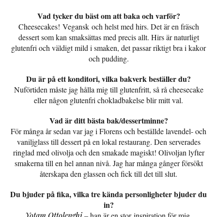
Vad tycker du bäst om att baka och varför?
Cheesecakes! Vegansk och helst med hirs. Det är en fräsch
dessert som kan smaksättas med precis allt. Hirs är naturligt
glutenfri och väldigt mild i smaken, det passar riktigt bra i kakor
och pudding.
Du är på ett konditori, vilka bakverk beställer du?
Nuförtiden måste jag hålla mig till glutenfritt, så rå cheesecake
eller någon glutenfri chokladbakelse blir mitt val.
Vad är ditt bästa bak/dessertminne?
För många år sedan var jag i Florens och beställde lavendel- och
vaniljglass till dessert på en lokal restaurang. Den serverades
ringlad med olivolja och den smakade magiskt! Olivoljan lyfter
smakerna till en hel annan nivå. Jag har många gånger försökt
återskapa den glassen och fick till det till slut.
Du bjuder på fika, vilka tre kända personligheter bjuder du
in?
Yotam Ottolenghi
– han är en stor inspiration för mig.