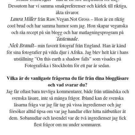
Dessutom har vi samma smakpreferenser och kärlek till riktiga,
äkta råvaror.
Laura Miller
från Raw.Vegan.Not Gross – Hon är en riktig
cool brud och har samma humor som jag. Hon skapar veganska
och råa recept på sin blogg och har matlagningsprogram på
Tastemade
.
Nick Brandt
– min favorit fotograf från England. Han är känd
för sina fotografier på vilda djur i Afrika. Jag blev helt kär i hans
utställning ”On this earth a shadow falls” som visades på
Fotografiska i Stockholm för ett par år sedan.
Vilka är de vanligaste frågorna du får från dina bloggläsare
och vad svarar du?
Jag får oftast bara trevliga kommentarer, både från utländska och
svenska läsare, inte så många frågor. Ibland kan de svenska
läsarna fråga var jag får tag på vissa ingredienser och jag
försöker alltid tipsa om var jag handlar eller hitta nätbutiker åt
dem. Sobanudlar och lavendel var de två ingredienser jag fick
flest frågor om nu under sommaren.