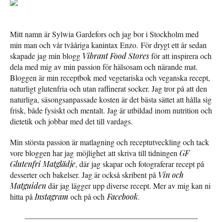
Mitt namn är Sylwia Gardefors och jag bor i Stockholm med
min man och vår tvååriga kanintax Enzo. För drygt ett år sedan
skapade jag min blogg
Vibrant Food Stores
för att inspirera och
dela med mig av min passion för hälsosam och närande mat.
Bloggen är min receptbok med vegetariska och veganska recept,
naturligt glutenfria och utan raffinerat socker. Jag tror på att den
naturliga, säsongsanpassade kosten är det bästa sättet att hålla sig
frisk, både fysiskt och mentalt. Jag är utbildad inom nutrition och
dietetik och jobbar med det till vardags.
Min största passion är matlagning och receptutveckling och tack
vore bloggen har jag möjlighet att skriva till tidningen
GF
Glutenfri Matglädje
, där jag skapar och fotograferar recept på
desserter och bakelser. Jag är också skribent på
Vin och
Matguiden
där jag lägger upp diverse recept. Mer av mig kan ni
hitta på
Instagram
och på och
Facebook
.
—————————————————————–-