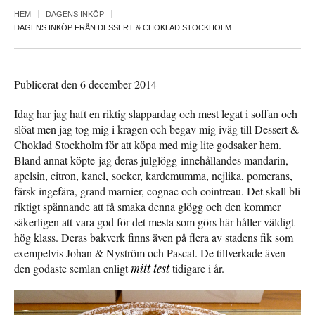
HEM
DAGENS INKÖP
DAGENS INKÖP FRÅN DESSERT & CHOKLAD STOCKHOLM
Publicerat den 6 december 2014
Idag har jag haft en riktig slappardag och mest legat i soffan och
slöat men jag tog mig i kragen och begav mig iväg till Dessert &
Choklad Stockholm för att köpa med mig lite godsaker hem.
Bland annat köpte jag deras julglögg innehållandes mandarin,
apelsin, citron, kanel, socker, kardemumma, nejlika, pomerans,
färsk ingefära, grand marnier, cognac och cointreau. Det skall bli
riktigt spännande att få smaka denna glögg och den kommer
säkerligen att vara god för det mesta som görs här håller väldigt
hög klass. Deras bakverk finns även på flera av stadens fik som
exempelvis Johan & Nyström och Pascal. De tillverkade även
den godaste semlan enligt
mitt test
tidigare i år.