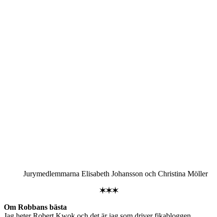
Jurymedlemmarna Elisabeth Johansson och Christina Möller
✶✶✶
Om Robbans bästa
Jag heter Robert Kwok och det är jag som driver fikabloggen