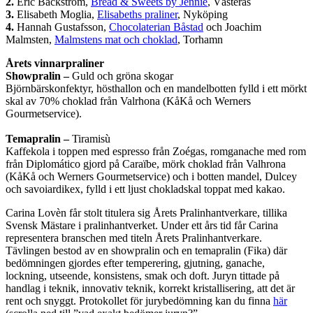
2.
Eric Bäckström,
Bread & Sweets by Jennie
, Västerås
3.
Elisabeth Moglia,
Elisabeths praliner
, Nyköping
4.
Hannah Gustafsson,
Chocolaterian Båstad
och Joachim
Malmsten,
Malmstens mat och choklad
, Torhamn
Årets vinnarpraliner
Showpralin –
Guld och gröna skogar
Björnbärskonfektyr, hösthallon och en mandelbotten fylld i ett mörkt
skal av 70% choklad från Valrhona (KåKå och Werners
Gourmetservice).
Temapralin –
Tiramisù
Kaffekola i toppen med espresso från Zoégas, romganache med rom
från Diplomático gjord på Caraïbe, mörk choklad från Valhrona
(KåKå och Werners Gourmetservice) och i botten mandel, Dulcey
och savoiardikex, fylld i ett ljust chokladskal toppat med kakao.
Carina Lovèn får stolt titulera sig Årets Pralinhantverkare, tillika
Svensk Mästare i pralinhantverket. Under ett års tid får Carina
representera branschen med titeln Årets Pralinhantverkare.
Tävlingen bestod av en showpralin och en temapralin (Fika) där
bedömningen gjordes efter temperering, gjutning, ganache,
lockning, utseende, konsistens, smak och doft. Juryn tittade på
handlag i teknik, innovativ teknik, korrekt kristallisering, att det är
rent och snyggt. Protokollet för jurybedömning kan du finna
här