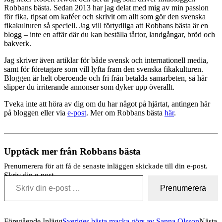
Robbans bästa. Sedan 2013 har jag delat med mig av min passion
för fika, tipsat om kaféer och skrivit om allt som gör den svenska
fikakulturen så speciell. Jag vill förtydliga att Robbans bästa är en
blogg – inte en affär där du kan beställa tårtor, landgångar, bröd och
bakverk.
Jag skriver även artiklar för både svensk och internationell media,
samt för företagare som vill lyfta fram den svenska fikakulturen.
Bloggen är helt oberoende och fri från betalda samarbeten, så här
slipper du irriterande annonser som dyker upp överallt.
Tveka inte att höra av dig om du har något på hjärtat, antingen här
på bloggen eller via
e-post
. Mer om Robbans bästa
här
.
Upptäck mer från Robbans bästa
Prenumerera för att få de senaste inläggen skickade till din e-post.
Skriv din e-post …
Prenumerera
Föregående Inlägg
Sveriges bästa macka görs av Sanna Olsson
Nästa