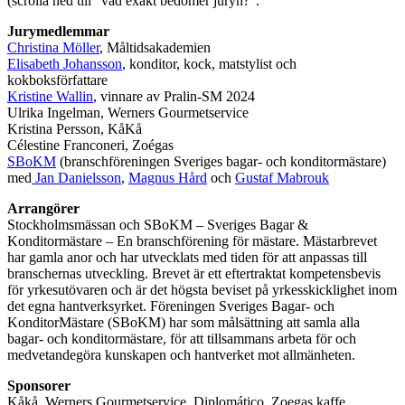
(scrolla ned till ”vad exakt bedömer juryn?”.
Jurymedlemmar
Christina Möller
, Måltidsakademien
Elisabeth Johansson
, konditor, kock, matstylist och
kokboksförfattare
Kristine Wallin
, vinnare av Pralin-SM 2024
Ulrika Ingelman, Werners Gourmetservice
Kristina Persson, KåKå
Célestine Franconeri, Zoégas
SBoKM
(branschföreningen Sveriges bagar- och konditormästare)
med
Jan Danielsson
,
Magnus Hård
och
Gustaf Mabrouk
Arrangörer
Stockholmsmässan och SBoKM – Sveriges Bagar &
Konditormästare – En branschförening för mästare. Mästarbrevet
har gamla anor och har utvecklats med tiden för att anpassas till
branschernas utveckling. Brevet är ett eftertraktat kompetensbevis
för yrkesutövaren och är det högsta beviset på yrkesskicklighet inom
det egna hantverksyrket. Föreningen Sveriges Bagar- och
KonditorMästare (SBoKM) har som målsättning att samla alla
bagar- och konditormästare, för att tillsammans arbeta för och
medvetandegöra kunskapen och hantverket mot allmänheten.
Sponsorer
Kåkå, Werners Gourmetservice, Diplomático, Zoegas kaffe,