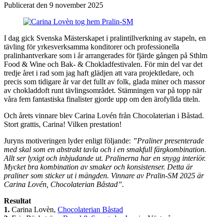
Publicerat den 9 november 2025
I dag gick Svenska Mästerskapet i pralintillverkning av stapeln, en
tävling för yrkesverksamma konditorer och professionella
pralinhantverkare som i år arrangerades för fjärde gången på Sthlm
Food & Wine och Bak- & Chokladfestivalen. För min del var det
tredje året i rad som jag haft glädjen att vara projektledare, och
precis som tidigare år var det fullt av folk, glada miner och massor
av chokladdoft runt tävlingsområdet. Stämningen var på topp när
våra fem fantastiska finalister gjorde upp om den ärofyllda titeln.
Och årets vinnare blev Carina Lovén från Chocolaterian i Båstad.
Stort grattis, Carina! Vilken prestation!
Juryns motiveringen lyder enligt följande:
”Praliner presenterade
med skal som en abstrakt tavla och i en smakfull färgkombination.
Allt ser lyxigt och inbjudande ut. Pralinerna har en snygg interiör.
Mycket bra kombination av smaker och konsistenser. Detta är
praliner som sticker ut i mängden. Vinnare av Pralin-SM 2025 är
Carina Lovén, Chocolaterian Båstad”.
Resultat
1.
Carina Lovèn,
Chocolaterian Båstad