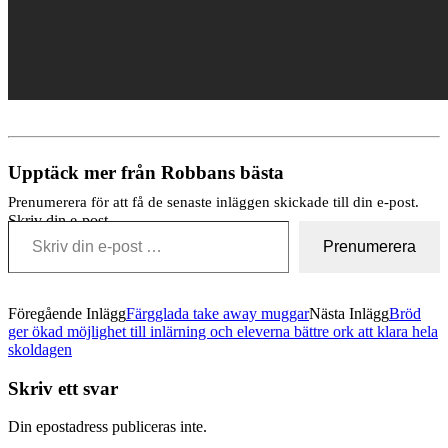
Upptäck mer från Robbans bästa
Prenumerera för att få de senaste inläggen skickade till din e-post.
Skriv din e-post …
Prenumerera
Föregående Inlägg
Färgglada take away muggar
Nästa Inlägg
Bröd
ger ökad möjlighet till inlärning och eleverna bättre ork att klara hela
skoldagen
Skriv ett svar
Din epostadress publiceras inte.