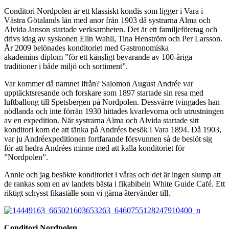
Conditori Nordpolen är ett klassiskt kondis som ligger i Vara i
Västra Götalands län med anor från 1903 då systrarna Alma och
Alvida Janson startade verksamheten. Det är ett familjeföretag och
drivs idag av syskonen Elin Wahll, Tina Henström och Per Larsson.
År 2009 belönades konditoriet med Gastronomiska
akademins diplom ”för ett känsligt bevarande av 100-åriga
traditioner i både miljö och sortiment”.
Var kommer då namnet ifrån? Salomon August Andrée var
upptäcktsresande och forskare som 1897 startade sin resa med
luftballong till Spetsbergen på Nordpolen. Dessvärre tvingades han
nödlanda och inte förrän 1930 hittades kvarlevorna och utrustningen
av en expedition. När systrarna Alma och Alvida startade sitt
konditori kom de att tänka på Andrées besök i Vara 1894. Då 1903,
var ju Andréexpeditionen fortfarande försvunnen så de beslöt sig
för att hedra Andrées minne med att kalla konditoriet för
”Nordpolen”.
Annie och jag besökte konditoriet i våras och det är ingen slump att
de rankas som en av landets bästa i fikabibeln White Guide Café. Ett
riktigt schysst fikaställe som vi gärna återvänder till.
Conditori Nordpolen