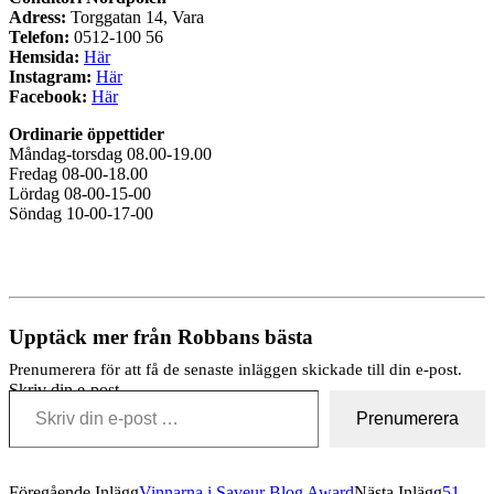
Adress:
Torggatan 14, Vara
Telefon:
0512-100 56
Hemsida:
Här
Instagram:
Här
Facebook:
Här
Ordinarie öppettider
Måndag-torsdag 08.00-19.00
Fredag 08-00-18.00
Lördag 08-00-15-00
Söndag 10-00-17-00
Upptäck mer från Robbans bästa
Prenumerera för att få de senaste inläggen skickade till din e-post.
Skriv din e-post …
Prenumerera
Föregående Inlägg
Vinnarna i Saveur Blog Award
Nästa Inlägg
51