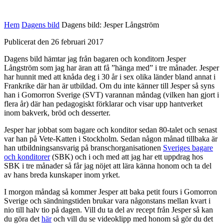
Hem
Dagens bild
Dagens bild: Jesper Långström
Publicerat den 26 februari 2017
Dagens bild hämtar jag från bagaren och konditorn Jesper
Långström som jag har äran att få ”hänga med” i tre månader. Jesper
har hunnit med att knåda deg i 30 år i sex olika länder bland annat i
Frankrike där han är utbildad. Om du inte känner till Jesper så syns
han i Gomorron Sverige (SVT) varannan måndag (vilken han gjort i
flera år) där han pedagogiskt förklarar och visar upp hantverket
inom bakverk, bröd och desserter.
Jesper har jobbat som bagare och konditor sedan 80-talet och senast
var han på Vete-Katten i Stockholm. Sedan någon månad tillbaka är
han utbildningsansvarig på branschorganisationen
Sveriges bagare
och konditorer
(SBK) och i och med att jag har ett uppdrag hos
SBK i tre månader så får jag nöjet att lära känna honom och ta del
av hans breda kunskaper inom yrket.
I morgon måndag så kommer Jesper att baka petit fours i Gomorron
Sverige och sändningstiden brukar vara någonstans mellan kvart i
nio till halv tio på dagen. Vill du ta del av recept från Jesper så kan
du göra det
här
och vill du se videoklipp med honom så gör du det