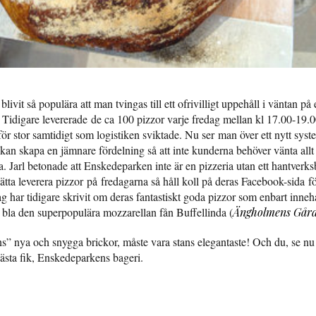
livit så populära att man tvingas till ett ofrivilligt uppehåll i väntan på 
Tidigare levererade de ca 100 pizzor varje fredag mellan kl 17.00-19.
för stor samtidigt som logistiken sviktade. Nu ser man över ett nytt syst
kan skapa en jämnare fördelning så att inte kunderna behöver vänta allt
. Jarl betonade att Enskedeparken inte är en pizzeria utan ett hantverks
tta leverera pizzor på fredagarna så håll koll på deras Facebook-sida f
g har tidigare skrivit om deras fantastiskt goda pizzor som enbart inneh
 bla den superpopulära mozzarellan fån Buffellinda (
Ängholmens Gård
” nya och snygga brickor, måste vara stans elegantaste! Och du, se nu ti
sta fik, Enskedeparkens bageri.