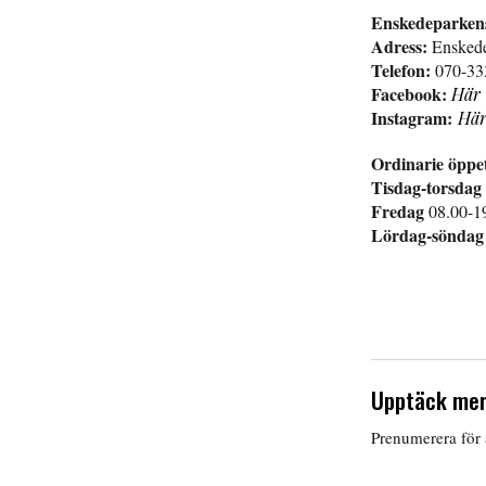
Enskedeparkens
Adress:
Ensked
Telefon:
070-33
Facebook:
Här
Instagram:
Hä
Ordinarie öppet
Tisdag-torsdag
Fredag
08.00-1
Lördag-söndag
Upptäck mer
Prenumerera för a