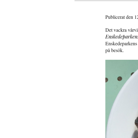
Publicerat den 1
Det vackra vårväd
Enskedeparkens
Enskedeparkens b
på besök.