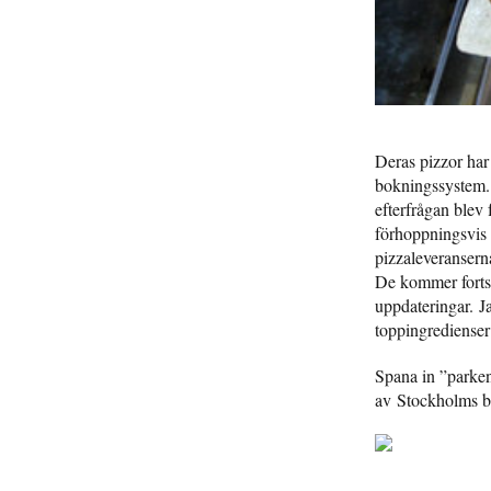
Deras pizzor har b
bokningssystem. 
efterfrågan blev 
förhoppningsvis 
pizzaleveranserna
De kommer fortsä
uppdateringar. Ja
toppingredienser
Spana in ”parkens
av Stockholms bä