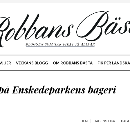
VJUER
VECKANS BLOGG
OM ROBBANS BÄSTA
FIK PER LANDSK
 på Enskedeparkens bageri
HEM
DAGENS FIKA
DAGE