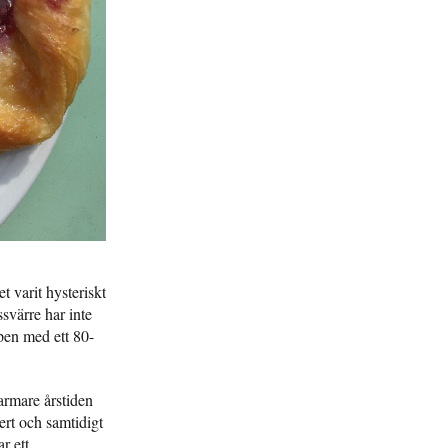
 varit hysteriskt
ssvärre har inte
ppen med ett 80-
armare årstiden
ert och samtidigt
r ett