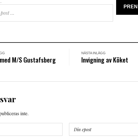
…
PREN
ÄGG
NÄSTA INLÄGG
 med M/S Gustafsberg
Invigning av Köket
 svar
ubliceras inte.