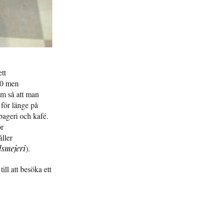
ett
00 men
em så att man
 för länge på
bageri och kafé.
ör
åller
smejeri
).
ll att besöka ett