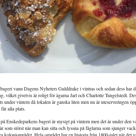
ageri vann Dagens Nyheters Gulddrake i vintras och sedan dess har det
g, vilket givetvis är roligt för ägarna Jarl och Charlotte Tungelstedt. De
plats under vintern då lokalen är ganska liten men nu är uteserveringen ö
 får alla plats.
ka på Enskedeparkens bageri är mysigt på vintern men det är under den v
r som störst när man kan sitta och lyssna på fåglarna som sjunger vack
ora koloniområdet. Hela området har en historia från 1800-talet när det va