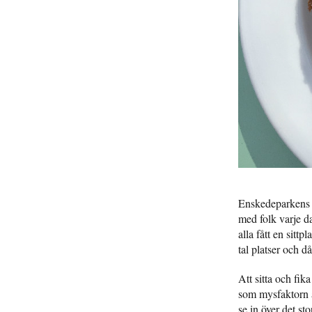
Enskedeparkens b
med folk varje da
alla fått en sitt
tal platser och då
Att sitta och fi
som mysfaktorn ä
se in över det st