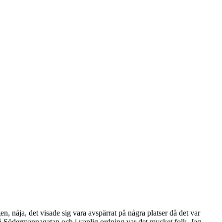
n, nåja, det visade sig vara avspärrat på några platser då det var
é på Södermannagatan och i vanlig ordning var det mycket folk. Jag