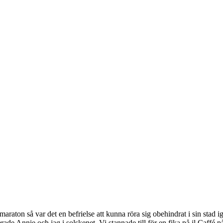
aton så var det en befrielse att kunna röra sig obehindrat i sin stad ige
nerade Annie och jag i solskenet. Vi stannade till för en fika på il Caff