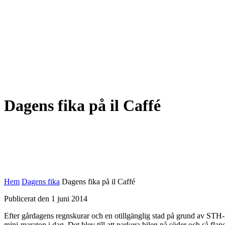
Dagens fika på il Caffé
Hem
Dagens fika
Dagens fika på il Caffé
Publicerat den 1 juni 2014
Efter gårdagens regnskurar och en otillgänglig stad på grund av STH-mar
mini-maraton i dag. Det blev till att parkera bilen på söder och så fla