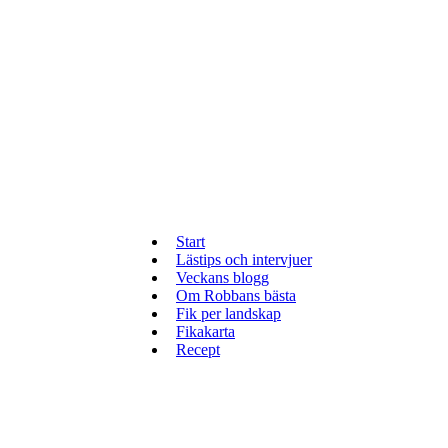
Start
Lästips och intervjuer
Veckans blogg
Om Robbans bästa
Fik per landskap
Fikakarta
Recept