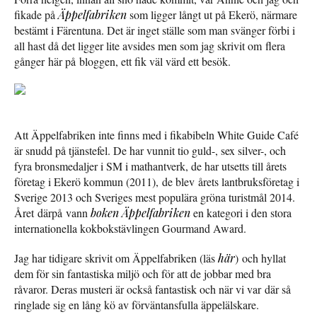
fikade på
Äppelfabriken
som ligger långt ut på Ekerö, närmare
bestämt i Färentuna. Det är inget ställe som man svänger förbi i
all hast då det ligger lite avsides men som jag skrivit om flera
gånger här på bloggen, ett fik väl värd ett besök.
Att Äppelfabriken inte finns med i fikabibeln White Guide Café
är snudd på tjänstefel. De har vunnit tio guld-, sex silver-, och
fyra bronsmedaljer i SM i mathantverk, de har utsetts till årets
företag i Ekerö kommun (2011), de blev årets lantbruksföretag i
Sverige 2013 och Sveriges mest populära gröna turistmål 2014.
Året därpå vann
boken Äppelfabriken
en kategori i den stora
internationella kokbokstävlingen Gourmand Award.
Jag har tidigare skrivit om Äppelfabriken (läs
här
) och hyllat
dem för sin fantastiska miljö och för att de jobbar med bra
råvaror. Deras musteri är också fantastisk och när vi var där så
ringlade sig en lång kö av förväntansfulla äppelälskare.