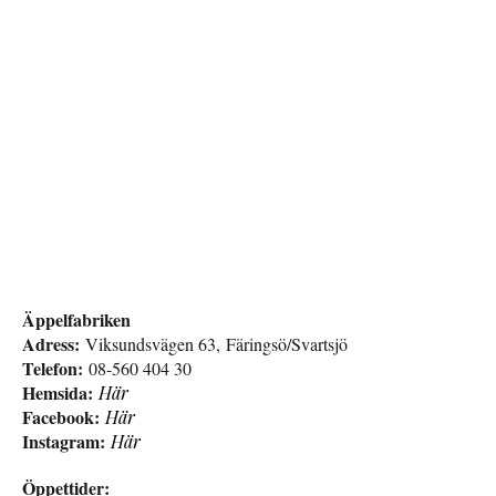
Äppelfabriken
Adress:
Viksundsvägen 63, Färingsö/Svartsjö
Telefon:
08-560 404 30
Hemsida:
Här
Facebook:
Här
Instagram:
Här
Öppettider: