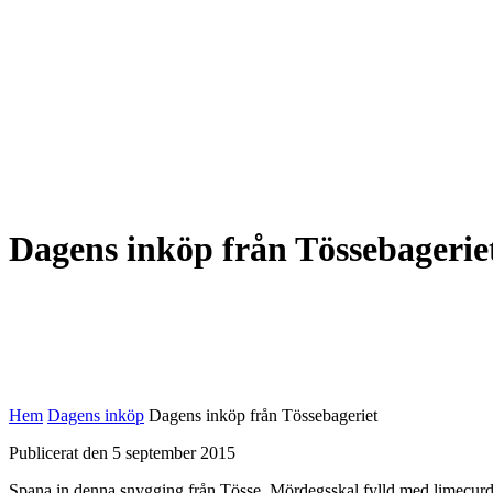
Dagens inköp från Tössebagerie
Hem
Dagens inköp
Dagens inköp från Tössebageriet
Publicerat den 5 september 2015
Spana in denna snygging från Tösse. Mördegsskal fylld med limecurd