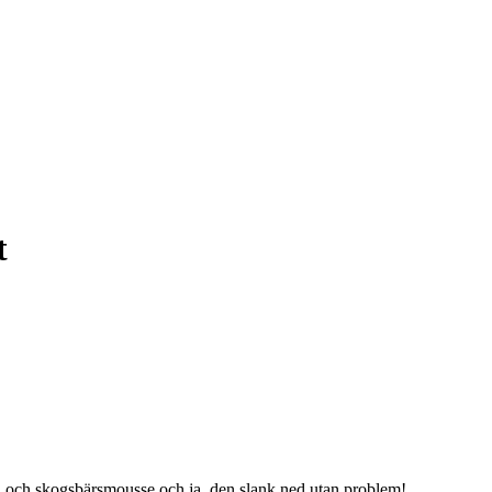
t
 och skogsbärsmousse och ja, den slank ned utan problem!