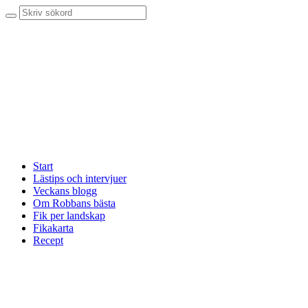
Start
Lästips och intervjuer
Veckans blogg
Om Robbans bästa
Fik per landskap
Fikakarta
Recept