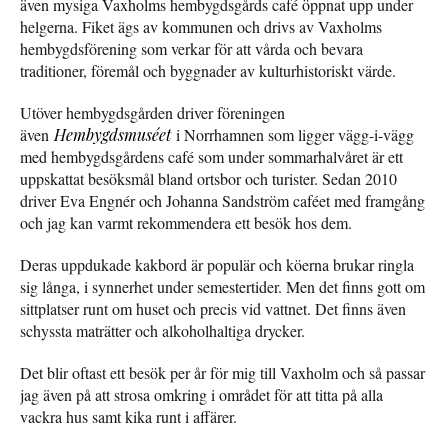
även mysiga Vaxholms hembygdsgårds café öppnat upp under
helgerna. Fiket ägs av kommunen och drivs av Vaxholms
hembygdsförening som verkar för att vårda och bevara
traditioner, föremål och byggnader av kulturhistoriskt värde.
Utöver hembygdsgården driver föreningen
även
Hembygdsmuséet
i Norrhamnen som ligger vägg-i-vägg
med hembygdsgårdens café som under sommarhalvåret är ett
uppskattat besöksmål bland ortsbor och turister. Sedan 2010
driver Eva Engnér och Johanna Sandström caféet med framgång
och jag kan varmt rekommendera ett besök hos dem.
Deras uppdukade kakbord är populär och köerna brukar ringla
sig långa, i synnerhet under semestertider. Men det finns gott om
sittplatser runt om huset och precis vid vattnet. Det finns även
schyssta maträtter och alkoholhaltiga drycker.
Det blir oftast ett besök per år för mig till Vaxholm och så passar
jag även på att strosa omkring i området för att titta på alla
vackra hus samt kika runt i affärer.