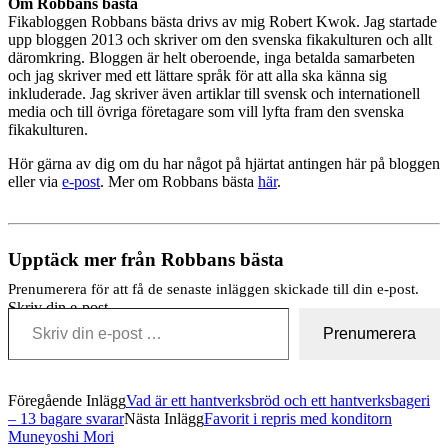
Om Robbans bästa
Fikabloggen Robbans bästa drivs av mig Robert Kwok. Jag startade
upp bloggen 2013 och skriver om den svenska fikakulturen och allt
däromkring. Bloggen är helt oberoende, inga betalda samarbeten
och jag skriver med ett lättare språk för att alla ska känna sig
inkluderade. Jag skriver även artiklar till svensk och internationell
media och till övriga företagare som vill lyfta fram den svenska
fikakulturen.
Hör gärna av dig om du har något på hjärtat antingen här på bloggen
eller via
e-post
. Mer om Robbans bästa
här
.
Upptäck mer från Robbans bästa
Prenumerera för att få de senaste inläggen skickade till din e-post.
Skriv din e-post …
Prenumerera
Föregående Inlägg
Vad är ett hantverksbröd och ett hantverksbageri
– 13 bagare svarar
Nästa Inlägg
Favorit i repris med konditorn
Muneyoshi Mori