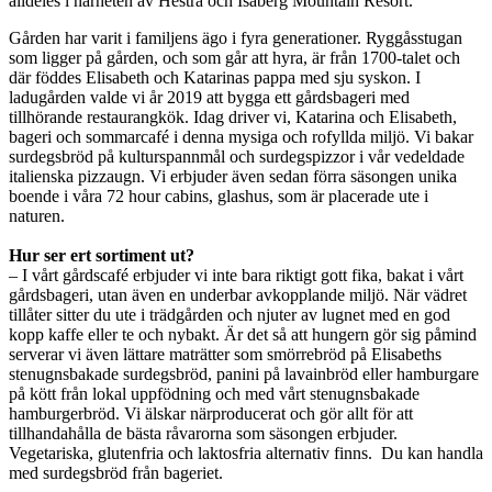
alldeles i närheten av Hestra och Isaberg Mountain Resort.
Gården har varit i familjens ägo i fyra generationer. Ryggåsstugan
som ligger på gården, och som går att hyra, är från 1700-talet och
där föddes Elisabeth och Katarinas pappa med sju syskon. I
ladugården valde vi år 2019 att bygga ett gårdsbageri med
tillhörande restaurangkök. Idag driver vi, Katarina och Elisabeth,
bageri och sommarcafé i denna mysiga och rofyllda miljö. Vi bakar
surdegsbröd på kulturspannmål och surdegspizzor i vår vedeldade
italienska pizzaugn. Vi erbjuder även sedan förra säsongen unika
boende i våra 72 hour cabins, glashus, som är placerade ute i
naturen.
Hur ser ert sortiment ut?
– I vårt gårdscafé erbjuder vi inte bara riktigt gott fika, bakat i vårt
gårdsbageri, utan även en underbar avkopplande miljö. När vädret
tillåter sitter du ute i trädgården och njuter av lugnet med en god
kopp kaffe eller te och nybakt. Är det så att hungern gör sig påmind
serverar vi även lättare maträtter som smörrebröd på Elisabeths
stenugnsbakade surdegsbröd, panini på lavainbröd eller hamburgare
på kött från lokal uppfödning och med vårt stenugnsbakade
hamburgerbröd. Vi älskar närproducerat och gör allt för att
tillhandahålla de bästa råvarorna som säsongen erbjuder.
Vegetariska, glutenfria och laktosfria alternativ finns. Du kan handla
med surdegsbröd från bageriet.