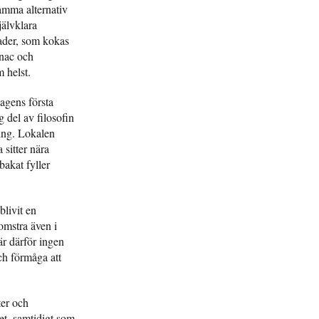
amma alternativ
jälvklara
ader, som kokas
gnac och
 helst.
agens första
g del av filosofin
ning. Lokalen
 sitter nära
akat fyller
blivit en
omstra även i
r därför ingen
ch förmåga att
ter och
et, samtidigt som