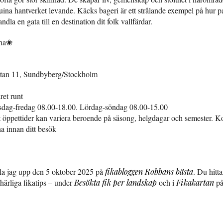
nuina hantverket levande. Käcks bageri är ett strålande exempel på hur 
ndla en gata till en destination dit folk vallfärdar.
mna❀
tan 11, Sundbyberg/Stockholm
ret runt
dag-fredag 08.00-18.00. Lördag-söndag 08.00-15.00
 öppettider kan variera beroende på säsong, helgdagar och semester. Kon
na innan ditt besök
 la jag upp den 5 oktober 2025 på
fikabloggen Robbans bästa
. Du hitta
härliga fikatips – under
Besökta fik per landskap
och i
Fikakartan
på