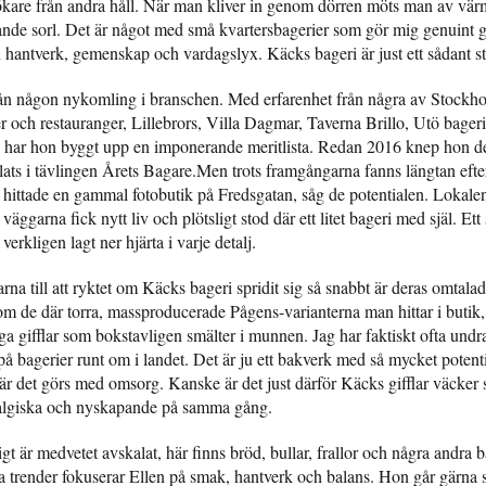
kare från andra håll. När man kliver in genom dörren möts man av vär
nde sorl. Det är något med små kvartersbagerier som gör mig genuint g
 hantverk, gemenskap och vardagslyx. Käcks bageri är just ett sådant st
från någon nykomling i branschen. Med erfarenhet från några av Stockh
r och restauranger, Lillebrors, Villa Dagmar, Taverna Brillo, Utö bager
, har hon byggt upp en imponerande meritlista. Redan 2016 knep hon 
lats i tävlingen Årets Bagare.Men trots framgångarna fanns längtan efte
hittade en gammal fotobutik på Fredsgatan, såg de potentialen. Lokale
väggarna fick nytt liv och plötsligt stod där ett litet bageri med själ. Ett
verkligen lagt ner hjärta i varje detalj.
na till att ryktet om Käcks bageri spridit sig så snabbt är deras omtalade
 om de där torra, massproducerade Pågens-varianterna man hittar i butik
a gifflar som bokstavligen smälter i munnen. Jag har faktiskt ofta undr
r på bagerier runt om i landet. Det är ju ett bakverk med så mycket potent
när det görs med omsorg. Kanske är det just därför Käcks gifflar väcker 
algiska och nyskapande på samma gång.
igt är medvetet avskalat, här finns bröd, bullar, frallor och några andra
jaga trender fokuserar Ellen på smak, hantverk och balans. Hon går gärna 