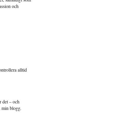
passion och
trollera alltid
r det – och
 min blogg
.