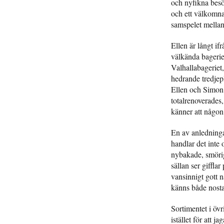
och nyfikna besö
och ett välkomna
samspelet mellan
Ellen är långt i
välkända bagerie
Valhallabageriet
hedrande tredjep
Ellen och Simon 
totalrenoverades, 
känner att någon 
En av anledningar
handlar det inte
nybakade, smörig
sällan ser giffla
vansinnigt gott 
känns både nost
Sortimentet i övr
istället för att 