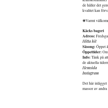
de håller det ge
kvalitet kan förva
❀Varmt välko
Käcks bageri
Adress:
Fredsga
Hitta hit
Säsong:
Öppet å
Öppettider:
Ons
Info:
Tänk på att
de aktuella tider
Hemsida
Instagram
Det här inlägget
massor av andra 