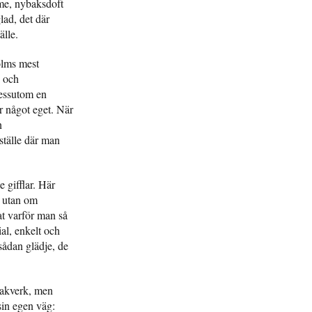
me, nybaksdoft
lad, det där
älle.
olms mest
i och
dessutom en
r något eget. När
n
 ställe där man
 gifflar. Här
, utan om
at varför man så
ial, enkelt och
sådan glädje, de
 bakverk, men
sin egen väg: