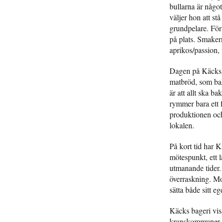
bullarna är någo
väljer hon att st
grundpelare. Fö
på plats. Smaker
aprikos/passion,
Dagen på Käcks b
matbröd, som baka
är att allt ska b
rymmer bara ett f
produktionen oc
lokalen.
På kort tid har K
mötespunkt, ett l
utmanande tider.
överraskning. Mo
sätta både sitt 
Käcks bageri visa
kranskommuner of