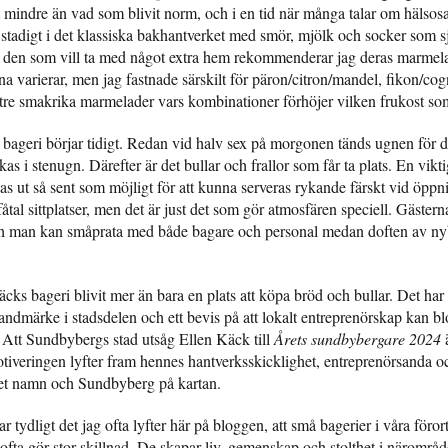
t mindre än vad som blivit norm, och i en tid när många talar om hälsos
å stadigt i det klassiska bakhantverket med smör, mjölk och socker som s
r den som vill ta med något extra hem rekommenderar jag deras marmel
na varierar, men jag fastnade särskilt för päron/citron/mandel, fikon/co
 tre smakrika marmelader vars kombinationer förhöjer vilken frukost som
ageri börjar tidigt. Redan vid halv sex på morgonen tänds ugnen för d
s i stenugn. Därefter är det bullar och frallor som får ta plats. En vikti
akas ut så sent som möjligt för att kunna serveras rykande färskt vid öpp
åtal sittplatser, men det är just det som gör atmosfären speciell. Gästerna
h man kan småprata med både bagare och personal medan doften av nyb
äcks bageri blivit mer än bara en plats att köpa bröd och bullar. Det har 
andmärke i stadsdelen och ett bevis på att lokalt entreprenörskap kan bl
 Att Sundbybergs stad utsåg Ellen Käck till
Årets sundbybergare 2024
ä
tiveringen lyfter fram hennes hantverksskicklighet, entreprenörsanda o
eget namn och Sundbyberg på kartan.
r tydligt det jag ofta lyfter här på bloggen, att små bagerier i våra föror
ta gör stor skillnad. De skapar liv, gemenskap och stolthet i närområd