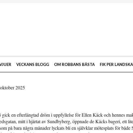
VJUER
VECKANS BLOGG
OM ROBBANS BÄSTA
FIK PER LANDSK
 oktober 2025
 gick en efterlängtad dröm i uppfyllelse för Ellen Käck och hennes m
dsgatan, mitt i hjärtat av Sundbyberg, öppnade de Käcks bageri, ett lite
som på bara några månader lyckats bli en självklar mötesplats för båd