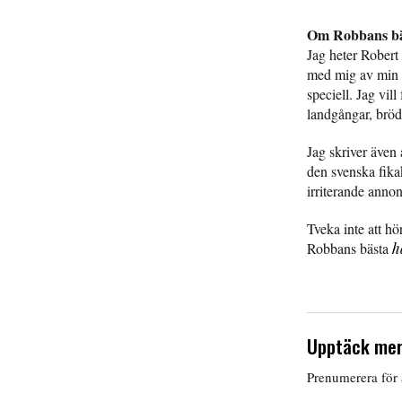
Om Robbans bä
Jag heter Robert
med mig av min p
speciell. Jag vil
landgångar, bröd
Jag skriver även 
den svenska fika
irriterande anno
Tveka inte att hö
Robbans bästa
h
Upptäck mer
Prenumerera för a