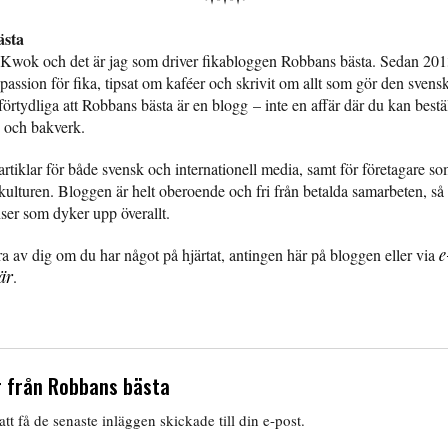
sta
 Kwok och det är jag som driver fikabloggen Robbans bästa. Sedan 2013
assion för fika, tipsat om kaféer och skrivit om allt som gör den svensk
l förtydliga att Robbans bästa är en blogg – inte en affär där du kan bestäl
 och bakverk.
artiklar för både svensk och internationell media, samt för företagare som
kulturen. Bloggen är helt oberoende och fri från betalda samarbeten, så 
nser som dyker upp överallt.
ra av dig om du har något på hjärtat, antingen här på bloggen eller via
e
är
.
 från Robbans bästa
tt få de senaste inläggen skickade till din e-post.