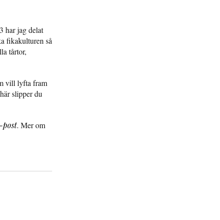
 har jag delat
a fikakulturen så
la tårtor,
 vill lyfta fram
här slipper du
-post
. Mer om