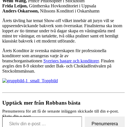
Weilu Wang,
Prince Philosopher i Stockholm
Frida Leijon,
Güntherska Hovkonditoriet i Uppsala
Anders Oskarsson,
Nilssons Konditori i Oskarshamn
Årets tävling har temat Show-off vilket innebär att juryn vill se
uppseendeväckande bakverk som överraskar. Finalisterna ska inom
loppet av tio timmar under två dagar skapa en våningstårta med
minst tre våningar, en tartalette, två olika praliner samt ett hemligt
klassiskt bakverk i ett modernt utförande.
Årets Konditor är svenska mästerskapen för professionella
konditorer som arrangeras varje år av
branschorganisationen
Sveriges bagare och konditorer
. Finalen
avgörs den 8-9 oktober under Bak- och Chokladfestivalen på
Stockolmsmässan.
Upptäck mer från Robbans bästa
Prenumerera för att få de senaste inläggen skickade till din e-post.
Skriv din e-post …
Prenumerera