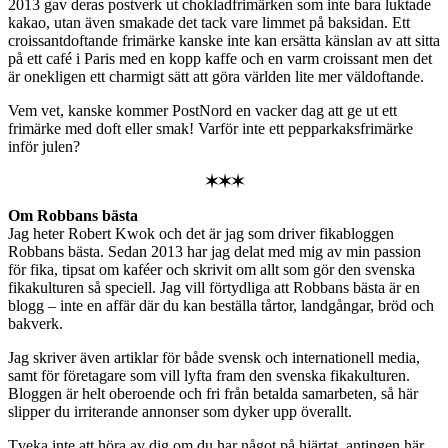
2013 gav deras postverk ut chokladfrimärken som inte bara luktade
kakao, utan även smakade det tack vare limmet på baksidan. Ett
croissantdoftande frimärke kanske inte kan ersätta känslan av att sitta
på ett café i Paris med en kopp kaffe och en varm croissant men det
är onekligen ett charmigt sätt att göra världen lite mer väldoftande.
Vem vet, kanske kommer PostNord en vacker dag att ge ut ett
frimärke med doft eller smak! Varför inte ett pepparkaksfrimärke
inför julen?
✶✶✶
Om Robbans bästa
Jag heter Robert Kwok och det är jag som driver fikabloggen
Robbans bästa. Sedan 2013 har jag delat med mig av min passion
för fika, tipsat om kaféer och skrivit om allt som gör den svenska
fikakulturen så speciell. Jag vill förtydliga att Robbans bästa är en
blogg – inte en affär där du kan beställa tårtor, landgångar, bröd och
bakverk.
Jag skriver även artiklar för både svensk och internationell media,
samt för företagare som vill lyfta fram den svenska fikakulturen.
Bloggen är helt oberoende och fri från betalda samarbeten, så här
slipper du irriterande annonser som dyker upp överallt.
Tveka inte att höra av dig om du har något på hjärtat, antingen här