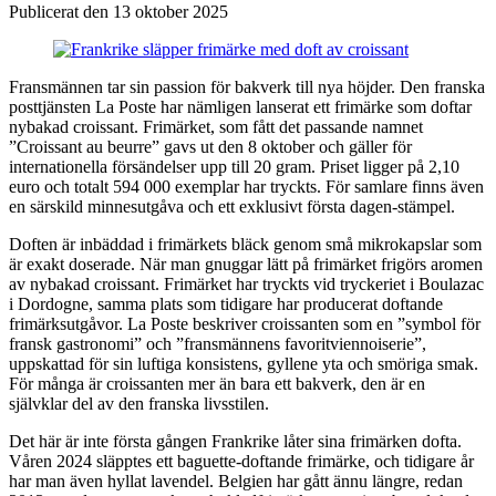
Publicerat den 13 oktober 2025
Fransmännen tar sin passion för bakverk till nya höjder. Den franska
posttjänsten La Poste har nämligen lanserat ett frimärke som doftar
nybakad croissant. Frimärket, som fått det passande namnet
”Croissant au beurre” gavs ut den 8 oktober och gäller för
internationella försändelser upp till 20 gram. Priset ligger på 2,10
euro och totalt 594 000 exemplar har tryckts. För samlare finns även
en särskild minnesutgåva och ett exklusivt första dagen-stämpel.
Doften är inbäddad i frimärkets bläck genom små mikrokapslar som
är exakt doserade. När man gnuggar lätt på frimärket frigörs aromen
av nybakad croissant. Frimärket har tryckts vid tryckeriet i Boulazac
i Dordogne, samma plats som tidigare har producerat doftande
frimärksutgåvor. La Poste beskriver croissanten som en ”symbol för
fransk gastronomi” och ”fransmännens favoritviennoiserie”,
uppskattad för sin luftiga konsistens, gyllene yta och smöriga smak.
För många är croissanten mer än bara ett bakverk, den är en
självklar del av den franska livsstilen.
Det här är inte första gången Frankrike låter sina frimärken dofta.
Våren 2024 släpptes ett baguette-doftande frimärke, och tidigare år
har man även hyllat lavendel. Belgien har gått ännu längre, redan