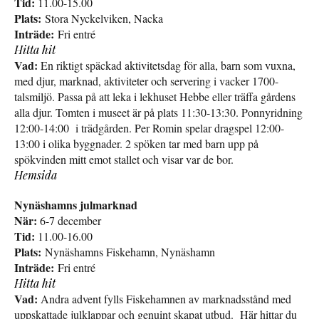
Tid:
11.00-15.00
Plats:
Stora Nyckelviken, Nacka
Inträde:
Fri entré
Hitta hit
Vad:
En riktigt späckad aktivitetsdag för alla, barn som vuxna,
med djur, marknad, aktiviteter och servering i vacker 1700-
talsmiljö. Passa på att leka i lekhuset Hebbe eller träffa gårdens
alla djur. Tomten i museet är på plats 11:30-13:30. Ponnyridning
12:00-14:00 i trädgården. Per Romin spelar dragspel 12:00-
13:00 i olika byggnader. 2 spöken tar med barn upp på
spökvinden mitt emot stallet och visar var de bor.
Hemsida
Nynäshamns julmarknad
När:
6-7 december
Tid:
11.00-16.00
Plats:
Nynäshamns Fiskehamn, Nynäshamn
Inträde:
Fri entré
Hitta hit
Vad:
Andra advent fylls Fiskehamnen av marknadsstånd med
uppskattade julklappar och genuint skapat utbud. Här hittar du