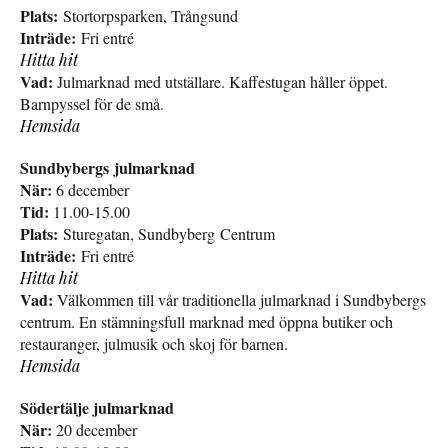
Plats:
Stortorpsparken, Trångsund
Inträde:
Fri entré
Hitta hit
Vad:
Julmarknad med utställare. Kaffestugan håller öppet.
Barnpyssel för de små.
Hemsida
Sundbybergs julmarknad
När:
6 december
Tid:
11.00-15.00
Plats:
Sturegatan, Sundbyberg Centrum
Inträde:
Fri entré
Hitta hit
Vad:
Välkommen till vår traditionella julmarknad i Sundbybergs
centrum. En stämningsfull marknad med öppna butiker och
restauranger, julmusik och skoj för barnen.
Hemsida
Södertälje julmarknad
När:
20 december