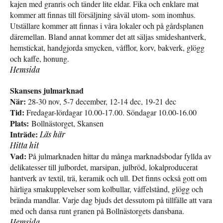
kajen med granris och tänder lite eldar. Fika och enklare mat
kommer att finnas till försäljning såväl utom- som inomhus.
Utställare kommer att finnas i våra lokaler och på gårdsplanen
däremellan. Bland annat kommer det att säljas smideshantverk,
hemstickat, handgjorda smycken, våfflor, korv, bakverk, glögg
och kaffe, honung.
Hemsida
Skansens julmarknad
När:
28-30 nov, 5-7 december, 12-14 dec, 19-21 dec
Tid:
Fredagar-lördagar 10.00-17.00. Söndagar 10.00-16.00
Plats:
Bollnästorget, Skansen
Inträde:
Läs här
Hitta hit
Vad:
På julmarknaden hittar du många marknadsbodar fyllda av
delikatesser till julbordet, marsipan, julbröd, lokalproducerat
hantverk av textil, trä, keramik och ull. Det finns också gott om
härliga smakupplevelser som kolbullar, våffelstånd, glögg och
brända mandlar. Varje dag bjuds det dessutom på tillfälle att vara
med och dansa runt granen på Bollnästorgets dansbana.
Hemsida