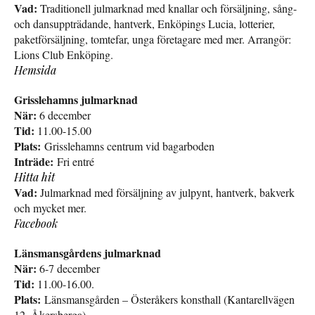
Vad:
Traditionell julmarknad med knallar och försäljning, sång-
och dansuppträdande, hantverk, Enköpings Lucia, lotterier,
paketförsäljning, tomtefar, unga företagare med mer. Arrangör:
Lions Club Enköping.
Hemsida
Grisslehamns julmarknad
När:
6 december
Tid:
11.00-15.00
Plats:
Grisslehamns centrum vid bagarboden
Inträde:
Fri entré
Hitta hit
Vad:
Julmarknad med försäljning av julpynt, hantverk, bakverk
och mycket mer.
Facebook
Länsmansgårdens julmarknad
När:
6-7 december
Tid:
11.00-16.00.
Plats:
Länsmansgården – Österåkers konsthall (Kantarellvägen
12, Åkersberga)