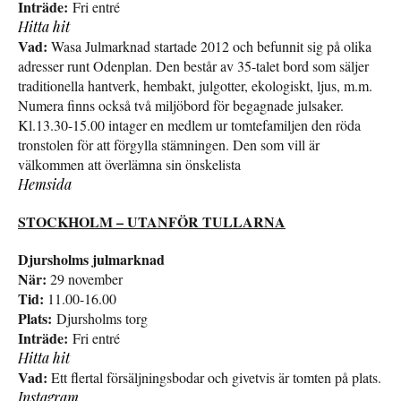
Inträde:
Fri entré
Hitta hit
Vad:
Wasa Julmarknad startade 2012 och befunnit sig på olika
adresser runt Odenplan. Den består av 35-talet bord som säljer
traditionella hantverk, hembakt, julgotter, ekologiskt, ljus, m.m.
Numera finns också två miljöbord för begagnade julsaker.
Kl.13.30-15.00 intager en medlem ur tomtefamiljen den röda
tronstolen för att förgylla stämningen. Den som vill är
välkommen att överlämna sin önskelista
Hemsida
STOCKHOLM – UTANFÖR TULLARNA
Djursholms julmarknad
När:
29 november
Tid:
11.00-16.00
Plats:
Djursholms torg
Inträde:
Fri entré
Hitta hit
Vad:
Ett flertal försäljningsbodar och givetvis är tomten på plats.
Instagram