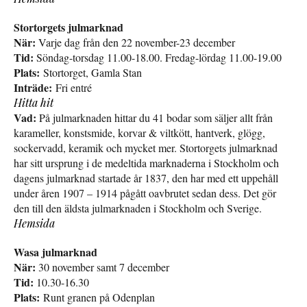
Stortorgets julmarknad
När:
Varje dag från den 22 november-23 december
Tid:
Söndag-torsdag 11.00-18.00. Fredag-lördag 11.00-19.00
Plats:
Stortorget, Gamla Stan
Inträde:
Fri entré
Hitta hit
Vad:
På julmarknaden hittar du 41 bodar som säljer allt från
karameller, konstsmide, korvar & viltkött, hantverk, glögg,
sockervadd, keramik och mycket mer. Stortorgets julmarknad
har sitt ursprung i de medeltida marknaderna i Stockholm och
dagens julmarknad startade år 1837, den har med ett uppehåll
under åren 1907 – 1914 pågått oavbrutet sedan dess. Det gör
den till den äldsta julmarknaden i Stockholm och Sverige.
Hemsida
Wasa julmarknad
När:
30 november samt 7 december
Tid:
10.30-16.30
Plats:
Runt granen på Odenplan