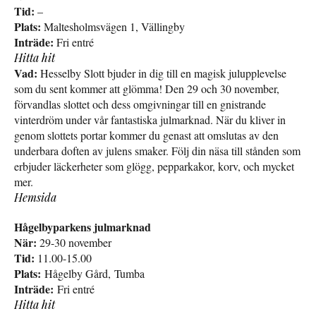
Tid:
–
Plats:
Maltesholmsvägen 1, Vällingby
Inträde:
Fri entré
Hitta hit
Vad:
Hesselby Slott bjuder in dig till en magisk julupplevelse
som du sent kommer att glömma! Den 29 och 30 november,
förvandlas slottet och dess omgivningar till en gnistrande
vinterdröm under vår fantastiska julmarknad. När du kliver in
genom slottets portar kommer du genast att omslutas av den
underbara doften av julens smaker. Följ din näsa till stånden som
erbjuder läckerheter som glögg, pepparkakor, korv, och mycket
mer.
Hemsida
Hågelbyparkens julmarknad
När:
29-30 november
Tid:
11.00-15.00
Plats:
Hågelby Gård, Tumba
Inträde:
Fri entré
Hitta hit