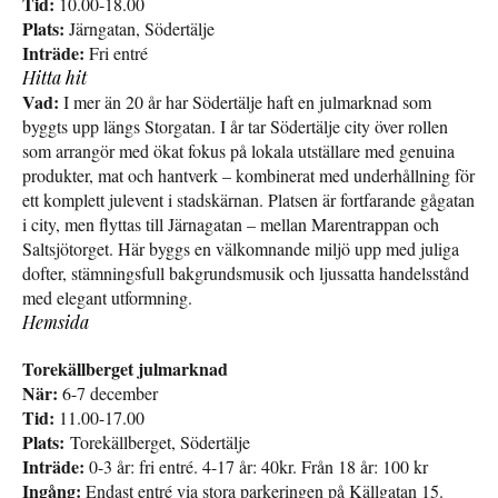
Tid:
10.00-18.00
Plats:
Järngatan, Södertälje
Inträde:
Fri entré
Hitta hit
Vad:
I mer än 20 år har Södertälje haft en julmarknad som
byggts upp längs Storgatan. I år tar Södertälje city över rollen
som arrangör med ökat fokus på lokala utställare med genuina
produkter, mat och hantverk – kombinerat med underhållning för
ett komplett julevent i stadskärnan. Platsen är fortfarande gågatan
i city, men flyttas till Järnagatan – mellan Marentrappan och
Saltsjötorget. Här byggs en välkomnande miljö upp med juliga
dofter, stämningsfull bakgrundsmusik och ljussatta handelsstånd
med elegant utformning.
Hemsida
Torekällberget julmarknad
När:
6-7 december
Tid:
11.00-17.00
Plats:
Torekällberget, Södertälje
Inträde:
0-3 år: fri entré. 4-17 år: 40kr. Från 18 år: 100 kr
Ingång:
Endast entré via stora parkeringen på Källgatan 15.