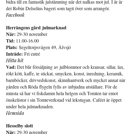
bidra till en fantastik julstämning när det nalkas mot jul. I år är
det Robin Delselius bageri som tagit över som arrangör.
Facebook
Herrängens gård julmarknad
När:
29-30 november
Tid:
11.00-16.00
Plats:
Segeltorpsvägen 49, Älvsjö
Inträde:
Fri entré
Hitta hit
Vad:
Det blir försäljning av julblommor och kransar, sillar, lax,
rökt kött, kaffe, te stickat, smycken, konst, inredning, keramik,
barnböcker, drivvedskonst, skinnhantverk och mycket annat när
gården och Röda flygeln fylls av inbjudna utställare. För de
minsta så har vi fiskdamm hela helgen och Tomten tar emot
önskelistor i sin Tomteverkstad vid lekstugan. Caféet är öppet
under hela julmarknaden.
Hemsida
Hesselby slott
När:
29-30 november