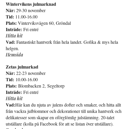
Wintervikens julmarknad
När:
29-30 november
Tid:
11.00-16.00
Plats:
Vinterviksvägen 60, Gröndal
Inträde:
Fri entré
Hitta hit
Vad:
Fantastiskt hantverk från hela landet. Gofika & mys hela
helgen.
Hemsida
Zetas julmarkad
När:
22-23 november
Tid:
10.00-16.00
Plats:
Blombacken 2, Segeltorp
Inträde:
Fri entré
Hitta hit
Vad:
Här kan du njuta av julens dofter och smaker, och hitta allt
från vackra julblommor och dekorationer till unika hantverk och
delikatesser som skapar en oförglömlig julstämning. 20-talet
utställare (kolla på Facebook för att se listan över utställare).