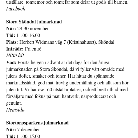
utställare, tomtemor och tomtefar som delar ut godis till barnen.
Facebook
Stora Sköndal julmarknad
När:
29-30 november
Tid:
11.00-16.00
Plats:
Herbert Widmans väg 7 (Kristinahuset), Sköndal
Inträde:
Fri entré
Hitta hit
Vad:
Första helgen i advent är det dags för den årliga
julmarknaden på Stora Sköndal, då vi fyller vårt område med
julens dofter, smaker och toner. Här hittar du spännande
marknadsstånd, god mat, trevlig underhållning och allt som hör
julen till. Vi har över 60 utställarplatser, och ett brett utbud med
försäljare med fokus på mat, hantverk, närproducerat och
genuint.
Hemsida
Stortorpsparkens julmarknad
När:
7 december
Tid:
11.00-15.00