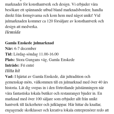
marknader för konsthantverk och design. Vi erbjuder våra
besökare ett spännande utbud bland marknadsborden; handla
direkt från formgivarna och kom hem med något unikt! Vid
julmarknaden kommer ca 120 försäljare av konsthantverk och
design att medverka.
Hemsida
Gamla Enskede julmarknad
När:
6-7 december
Tid:
Lördag-söndag 11.00-16.00
Plats:
Stora Gungans väg, Gamla Enskede
Inträde:
Fri entré
Hitta hit
Vad:
I hjärtat av Gamla Enskede, där jultradition och
gemenskap möts, välkommen till en julmarknad med över 40 års
historia. Låt dig svepas in i den förtrollande julstämningen när
våra fantastiska lokala butiker och restauranger bjuder in. En
marknad med över 100 säljare som erbjuder allt från unikt
hantverk till läckerheter och julklappar. Här hittar du knallar,
engagerade skolklasser och kreativa lokala entreprenörer redo att