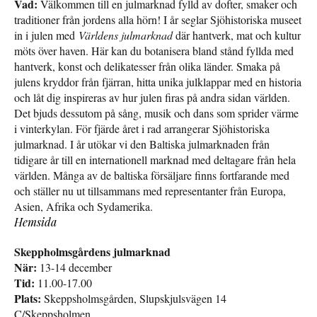
Vad:
Välkommen till en julmarknad fylld av dofter, smaker och
traditioner från jordens alla hörn! I år seglar Sjöhistoriska museet
in i julen med
Världens julmarknad
där hantverk, mat och kultur
möts över haven. Här kan du botanisera bland stånd fyllda med
hantverk, konst och delikatesser från olika länder. Smaka på
julens kryddor från fjärran, hitta unika julklappar med en historia
och låt dig inspireras av hur julen firas på andra sidan världen.
Det bjuds dessutom på sång, musik och dans som sprider värme
i vinterkylan. För fjärde året i rad arrangerar Sjöhistoriska
julmarknad. I år utökar vi den Baltiska julmarknaden från
tidigare år till en internationell marknad med deltagare från hela
världen. Många av de baltiska försäljare finns fortfarande med
och ställer nu ut tillsammans med representanter från Europa,
Asien, Afrika och Sydamerika.
Hemsida
Skeppholmsgårdens julmarknad
När:
13-14 december
Tid:
11.00-17.00
Plats:
Skeppsholmsgården, Slupskjulsvägen 14
C/Skeppsholmen