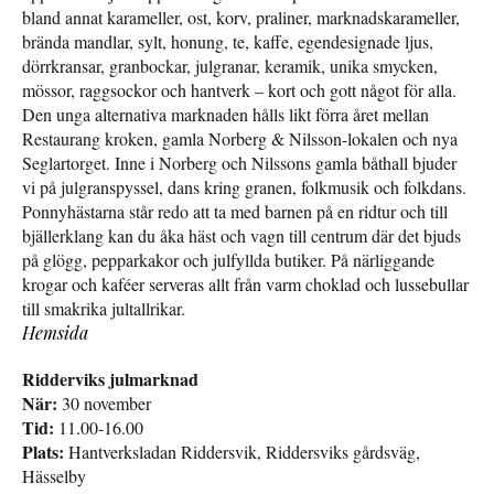
bland annat karameller, ost, korv, praliner, marknadskarameller,
brända mandlar, sylt, honung, te, kaffe, egendesignade ljus,
dörrkransar, granbockar, julgranar, keramik, unika smycken,
mössor, raggsockor och hantverk – kort och gott något för alla.
Den unga alternativa marknaden hålls likt förra året mellan
Restaurang kroken, gamla Norberg & Nilsson-lokalen och nya
Seglartorget. Inne i Norberg och Nilssons gamla båthall bjuder
vi på julgranspyssel, dans kring granen, folkmusik och folkdans.
Ponnyhästarna står redo att ta med barnen på en ridtur och till
bjällerklang kan du åka häst och vagn till centrum där det bjuds
på glögg, pepparkakor och julfyllda butiker. På närliggande
krogar och kaféer serveras allt från varm choklad och lussebullar
till smakrika jultallrikar.
Hemsida
Ridderviks julmarknad
När:
30 november
Tid:
11.00-16.00
Plats:
Hantverksladan Riddersvik, Riddersviks gårdsväg,
Hässelby