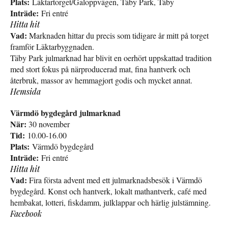
Plats:
Läktartorget/Galoppvägen, Täby Park, Täby
Inträde:
Fri entré
Hitta hit
Vad:
Marknaden hittar du precis som tidigare år mitt på torget
framför Läktarbyggnaden.
Täby Park julmarknad har blivit en oerhört uppskattad tradition
med stort fokus på närproducerad mat, fina hantverk och
återbruk, massor av hemmagjort godis och mycket annat.
Hemsida
Värmdö bygdegård julmarknad
När:
30 november
Tid:
10.00-16.00
Plats:
Värmdö bygdegård
Inträde:
Fri entré
Hitta hit
Vad:
Fira första advent med ett julmarknadsbesök i Värmdö
bygdegård. Konst och hantverk, lokalt mathantverk, café med
hembakat, lotteri, fiskdamm, julklappar och härlig julstämning.
Facebook