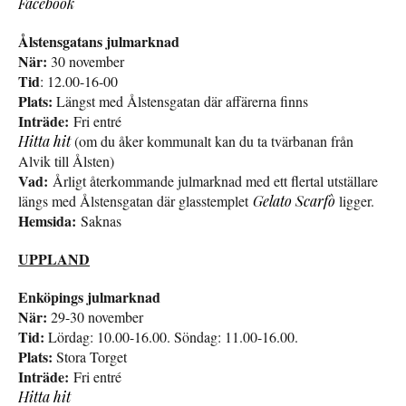
Facebook
Ålstensgatans julmarknad
När:
30 november
Tid
: 12.00-16-00
Plats:
Längst med Ålstensgatan där affärerna finns
Inträde:
Fri entré
Hitta hit
(om du åker kommunalt kan du ta tvärbanan från
Alvik till Ålsten)
Vad:
Årligt återkommande julmarknad med ett flertal utställare
längs med Ålstensgatan där glasstemplet
Gelato Scarfò
ligger.
Hemsida:
Saknas
UPPLAND
Enköpings julmarknad
När:
29-30 november
Tid:
Lördag: 10.00-16.00. Söndag: 11.00-16.00.
Plats:
Stora Torget
Inträde:
Fri entré
Hitta hit