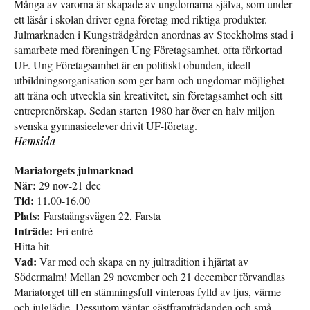
Många av varorna är skapade av ungdomarna själva, som under
ett läsår i skolan driver egna företag med riktiga produkter.
Julmarknaden i Kungsträdgården anordnas av Stockholms stad i
samarbete med föreningen Ung Företagsamhet, ofta förkortad
UF. Ung Företagsamhet är en politiskt obunden, ideell
utbildningsorganisation som ger barn och ungdomar möjlighet
att träna och utveckla sin kreativitet, sin företagsamhet och sitt
entreprenörskap. Sedan starten 1980 har över en halv miljon
svenska gymnasieelever drivit UF-företag.
Hemsida
Mariatorgets julmarknad
När:
29 nov-21 dec
Tid:
11.00-16.00
Plats:
Farstaängsvägen 22, Farsta
Inträde:
Fri entré
Hitta hit
Vad:
Var med och skapa en ny jultradition i hjärtat av
Södermalm! Mellan 29 november och 21 december förvandlas
Mariatorget till en stämningsfull vinteroas fylld av ljus, värme
och julglädje. Dessutom väntar gästframträdanden och små