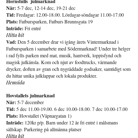
Hornstulls julmarknad
När:
5-7 dec, 12-14 dec, 19-21 dec
Tid:
Fredagar: 12.00-18.00. Lördagar-söndagar 11.00-17.00
Plats:
Fatbursparken, Fatburs Brunnsgata 19
Inträde:
Fri entré
Hitta hit
Vad:
Den 5 december drar vi igång årets Vintermarknad i
Fatbursparken i samarbete med Södermarknad! Under tre helger
i rad fylls parken med mat, musik, hantverk, loppisfynd och
magisk julkänsla. Kom och njut av foodtrucks, värmande
drycker, doften av gran och nygräddade godsaker, samtidigt som
du hittar unika julklappar och lokala produkter.
Hemsida
Hovstallets julmarknad
När:
5-7 december
Tid:
5 dec 11.00-19.00. 6 dec 10.00-18.00. 7 dec 10.00-17.00
Plats:
Hovstallet (Väpnargatan 1)
Inträde:
120kr p/p. Barn under 12 år fri entré i målsmans
sällskap. Parkering på allmänna platser
Hitta hit