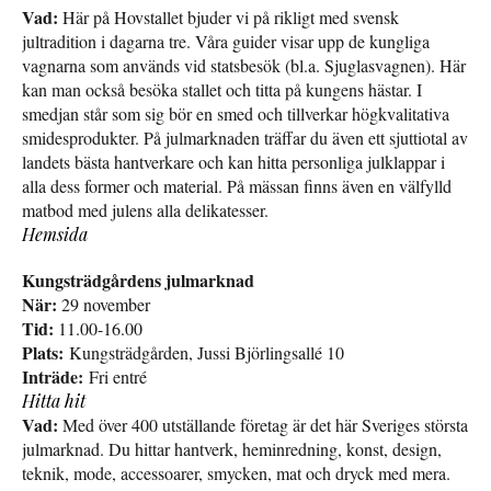
Vad:
Här på Hovstallet bjuder vi på rikligt med svensk
jultradition i dagarna tre. Våra guider visar upp de kungliga
vagnarna som används vid statsbesök (bl.a. Sjuglasvagnen). Här
kan man också besöka stallet och titta på kungens hästar. I
smedjan står som sig bör en smed och tillverkar högkvalitativa
smidesprodukter. På julmarknaden träffar du även ett sjuttiotal av
landets bästa hantverkare och kan hitta personliga julklappar i
alla dess former och material. På mässan finns även en välfylld
matbod med julens alla delikatesser.
Hemsida
Kungsträdgårdens julmarknad
När:
29 november
Tid:
11.00-16.00
Plats:
Kungsträdgården, Jussi Björlingsallé 10
Inträde:
Fri entré
Hitta hit
Vad:
Med över 400 utställande företag är det här Sveriges största
julmarknad. Du hittar hantverk, heminredning, konst, design,
teknik, mode, accessoarer, smycken, mat och dryck med mera.