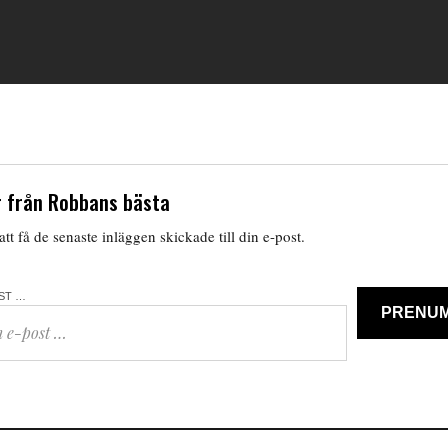
 från Robbans bästa
tt få de senaste inläggen skickade till din e-post.
OST …
PRENU