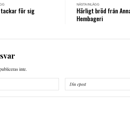
ÄGG
NÄSTA INLÄGG
tackar för sig
Härligt bröd från Ann
Hembageri
 svar
ubliceras inte.