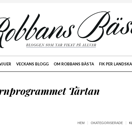
VJUER
VECKANS BLOGG
OM ROBBANS BÄSTA
FIK PER LANDSK
arnprogrammet Tårtan
HEM
OKATEGORISERADE
K