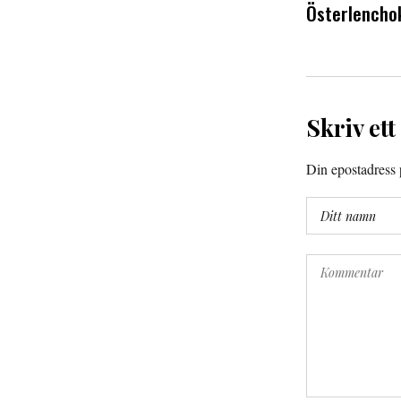
Österlencho
Skriv ett
Din epostadress p