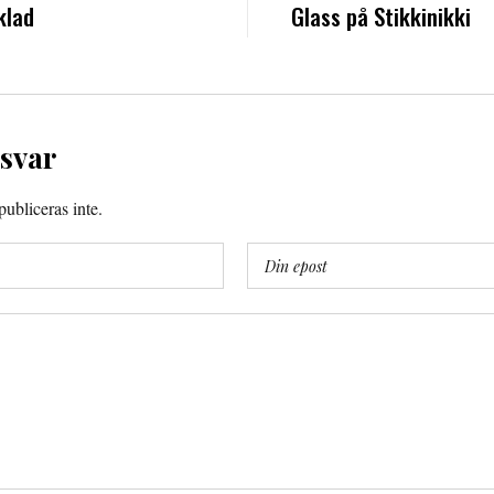
klad
Glass på Stikkinikki
 svar
ubliceras inte.