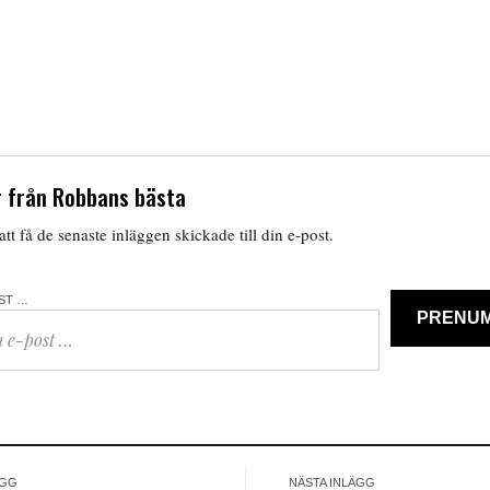
 från Robbans bästa
tt få de senaste inläggen skickade till din e-post.
OST …
PRENU
ÄGG
NÄSTA INLÄGG