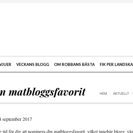
VJUER
VECKANS BLOGG
OM ROBBANS BÄSTA
FIK PER LANDSK
n matbloggsfavorit
HEM
AKTUELLT
24 september 2017
g tid för dig att nominera din matbloggsfavorit, vilket innebär blogg, v