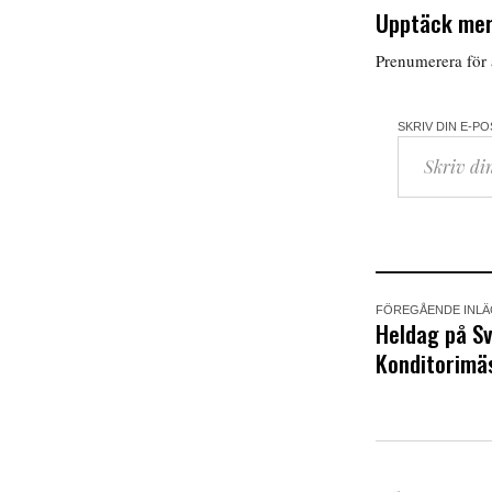
Upptäck mer
Prenumerera för a
SKRIV DIN E-P
FÖREGÅENDE INL
Heldag på Sv
Konditorimä