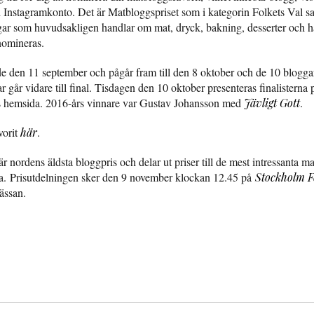
Instagramkonto. Det är Matbloggspriset som i kategorin Folkets Val sam
ggar som huvudsakligen handlar om mat, dryck, bakning, desserter och ha
 nomineras.
de den 11 september och pågår fram till den 8 oktober och de 10 bloggar
r går vidare till final. Tisdagen den 10 oktober presenteras finalisterna 
s hemsida. 2016-års vinnare var Gustav Johansson med
Jävligt Gott
.
vorit
här
.
är nordens äldsta bloggpris och delar ut priser till de mest intressanta m
a. Prisutdelningen sker den 9 november klockan 12.45 på
Stockholm 
ässan.