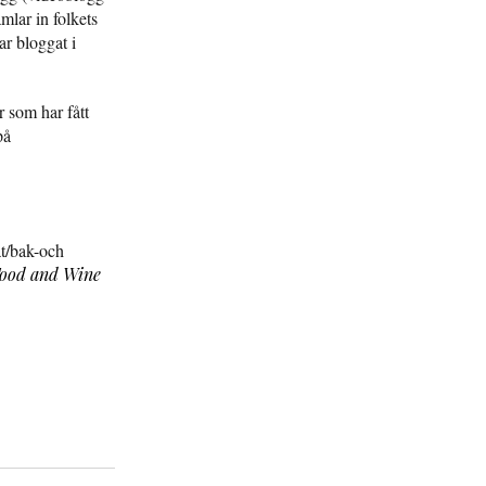
lar in folkets
r bloggat i
 som har fått
på
at/bak-och
Food and Wine