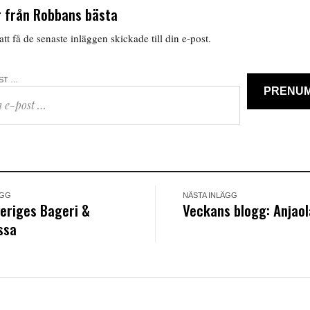
 från Robbans bästa
tt få de senaste inläggen skickade till din e-post.
OST …
PRENU
ÄGG
NÄSTA INLÄGG
eriges Bageri &
Veckans blogg: Anjao
ssa