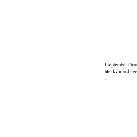
I september förr
litet kvartersba
.