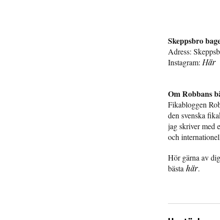
Skeppsbro bage
Adress: Skeppsbr
Instagram:
Här
Om Robbans bä
Fikabloggen Rob
den svenska fika
jag skriver med et
och internationel
Hör gärna av dig
bästa
här
.