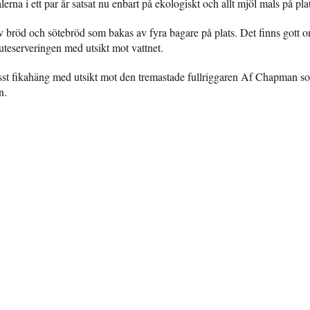
lerna i ett par år satsat nu enbart på ekologiskt och allt mjöl mals på pla
v bröd och sötebröd som bakas av fyra bagare på plats. Det finns gott om
teserveringen med utsikt mot vattnet.
t fikahäng med utsikt mot den tremastade fullriggaren Af Chapman som
n.