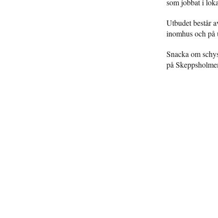
som jobbat i loka
Utbudet består a
inomhus och på u
Snacka om schyss
på Skeppsholme