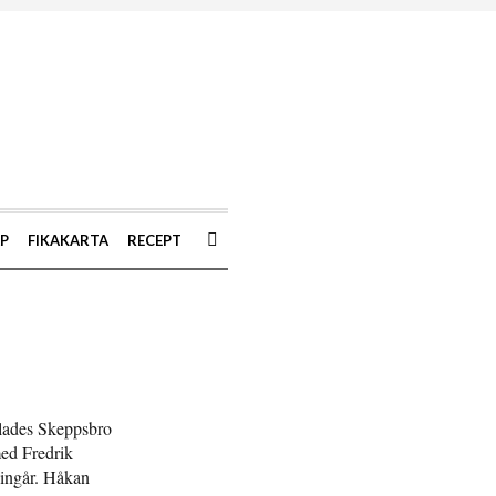
AP
FIKAKARTA
RECEPT
aglades Skeppsbro
med Fredrik
 ingår. Håkan