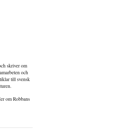
och skriver om
 samarbeten och
iklar till svensk
lturen.
Mer om Robbans