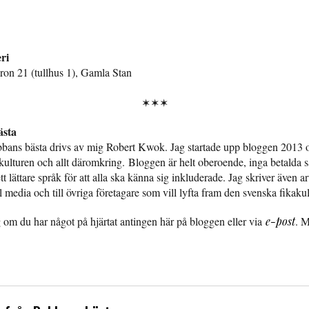
ri
on 21 (tullhus 1), Gamla Stan
✶✶✶
sta
bans bästa drivs av mig Robert Kwok. Jag startade upp bloggen 2013 
kulturen och allt däromkring. Bloggen är helt oberoende, inga betalda
t lättare språk för att alla ska känna sig inkluderade. Jag skriver även art
l media och till övriga företagare som vill lyfta fram den svenska fikaku
 om du har något på hjärtat antingen här på bloggen eller via
e-post
. 