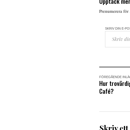
Upptäck mer
Prenumerera för a
SKRIV DIN E-P
FÖREGÅENDE INL
Hur trovärdi
Café?
Skriv ett