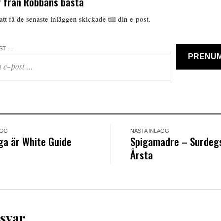
 från Robbans bästa
tt få de senaste inläggen skickade till din e-post.
OST …
PRENU
ÄGG
NÄSTA INLÄGG
ga är White Guide
Spigamadre – Surdegs
Årsta
 svar