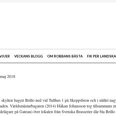
VJUER
VECKANS BLOGG
OM ROBBANS BÄSTA
FIK PER LANDSK
 maj 2018
gs skylten bageri Brillo ned vid Tullhus 1 på Skeppsbron och i stället n
asaden. Världsmästarbagaren (2014) Håkan Johansson tog tillsammans 
delägare på Gateau) över lokalen från Svenska Brasserier där bla Brillo