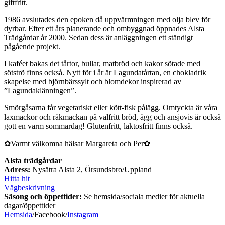
giftfritt.
1986 avslutades den epoken då uppvärmningen med olja blev för
dyrbar. Efter ett års planerande och ombyggnad öppnades Alsta
Trädgårdar år 2000. Sedan dess är anläggningen ett ständigt
pågående projekt.
I kaféet bakas det tårtor, bullar, matbröd och kakor sötade med
sötströ finns också. Nytt för i år är Lagundatårtan, en chokladrik
skapelse med björnbärssylt och blomdekor inspirerad av
”Lagundaklänningen”.
Smörgåsarna får vegetariskt eller kött-fisk pålägg. Omtyckta är våra
laxmackor och räkmackan på valfritt bröd, ägg och ansjovis är också
gott en varm sommardag! Glutenfritt, laktosfritt finns också.
✿Varmt välkomna hälsar Margareta och Per✿
Alsta trädgårdar
Adress:
Nysätra Alsta 2, Örsundsbro/Uppland
Hitta hit
Vägbeskrivning
Säsong och öppettider:
Se hemsida/sociala medier för aktuella
dagar/öppettider
Hemsida
/Facebook/
Instagram