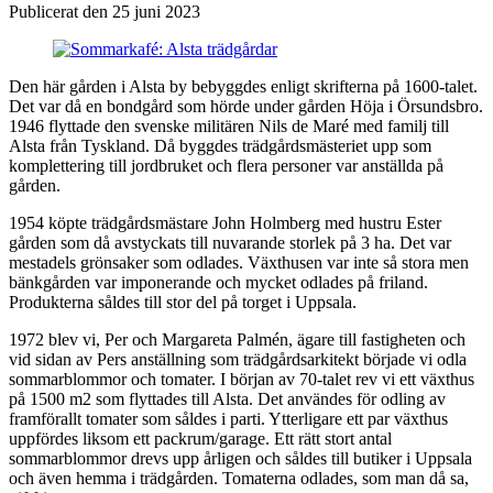
Publicerat den 25 juni 2023
Den här gården i Alsta by bebyggdes enligt skrifterna på 1600-talet.
Det var då en bondgård som hörde under gården Höja i Örsundsbro.
1946 flyttade den svenske militären Nils de Maré med familj till
Alsta från Tyskland. Då byggdes trädgårdsmästeriet upp som
komplettering till jordbruket och flera personer var anställda på
gården.
1954 köpte trädgårdsmästare John Holmberg med hustru Ester
gården som då avstyckats till nuvarande storlek på 3 ha. Det var
mestadels grönsaker som odlades. Växthusen var inte så stora men
bänkgården var imponerande och mycket odlades på friland.
Produkterna såldes till stor del på torget i Uppsala.
1972 blev vi, Per och Margareta Palmén, ägare till fastigheten och
vid sidan av Pers anställning som trädgårdsarkitekt började vi odla
sommarblommor och tomater. I början av 70-talet rev vi ett växthus
på 1500 m2 som flyttades till Alsta. Det användes för odling av
framförallt tomater som såldes i parti. Ytterligare ett par växthus
uppfördes liksom ett packrum/garage. Ett rätt stort antal
sommarblommor drevs upp årligen och såldes till butiker i Uppsala
och även hemma i trädgården. Tomaterna odlades, som man då sa,