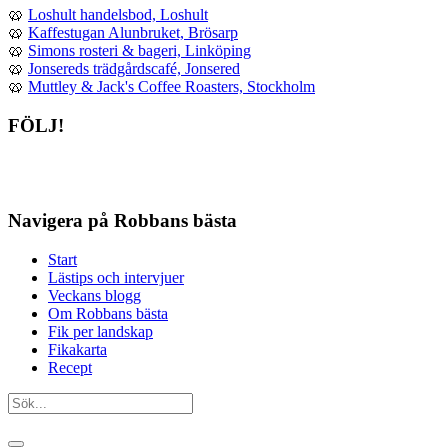
🥨
Loshult handelsbod, Loshult
🥨
Kaffestugan Alunbruket, Brösarp
🥨
Simons rosteri & bageri, Linköping
🥨
Jonsereds trädgårdscafé, Jonsered
🥨
Muttley & Jack's Coffee Roasters, Stockholm
FÖLJ!
Navigera på Robbans bästa
Start
Lästips och intervjuer
Veckans blogg
Om Robbans bästa
Fik per landskap
Fikakarta
Recept