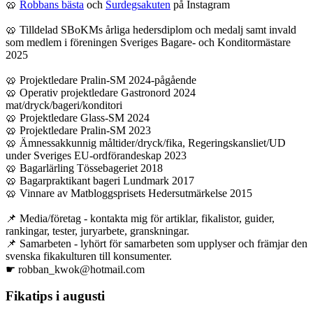
🥨
Robbans bästa
och
Surdegsakuten
på Instagram
🥨 Tilldelad SBoKMs årliga hedersdiplom och medalj samt invald
som medlem i föreningen Sveriges Bagare- och Konditormästare
2025
🥨 Projektledare Pralin-SM 2024-pågående
🥨 Operativ projektledare Gastronord 2024
mat/dryck/bageri/konditori
🥨 Projektledare Glass-SM 2024
🥨 Projektledare Pralin-SM 2023
🥨 Ämnessakkunnig måltider/dryck/fika, Regeringskansliet/UD
under Sveriges EU-ordförandeskap 2023
🥨 Bagarlärling Tössebageriet 2018
🥨 Bagarpraktikant bageri Lundmark 2017
🥨 Vinnare av Matbloggsprisets Hedersutmärkelse 2015
📌 Media/företag - kontakta mig för artiklar, fikalistor, guider,
rankingar, tester, juryarbete, granskningar.
📌 Samarbeten - lyhört för samarbeten som upplyser och främjar den
svenska fikakulturen till konsumenter.
☛ robban_kwok@hotmail.com
Fikatips i augusti