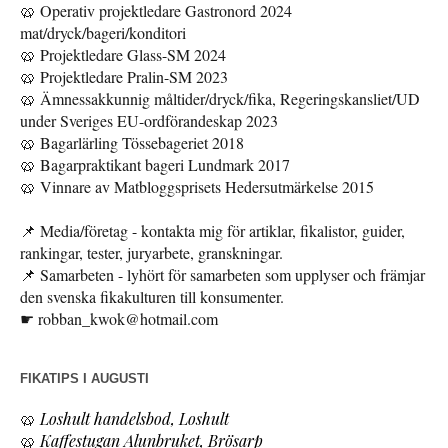
🥨 Operativ projektledare Gastronord 2024
mat/dryck/bageri/konditori
🥨 Projektledare Glass-SM 2024
🥨 Projektledare Pralin-SM 2023
🥨 Ämnessakkunnig måltider/dryck/fika, Regeringskansliet/UD
under Sveriges EU-ordförandeskap 2023
🥨 Bagarlärling Tössebageriet 2018
🥨 Bagarpraktikant bageri Lundmark 2017
🥨 Vinnare av Matbloggsprisets Hedersutmärkelse 2015
📌 Media/företag - kontakta mig för artiklar, fikalistor, guider,
rankingar, tester, juryarbete, granskningar.
📌 Samarbeten - lyhört för samarbeten som upplyser och främjar
den svenska fikakulturen till konsumenter.
☛ robban_kwok@hotmail.com
FIKATIPS I AUGUSTI
🥨
Loshult handelsbod, Loshult
🥨
Kaffestugan Alunbruket, Brösarp