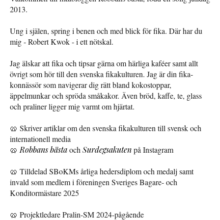
2013.
Ung i själen, spring i benen och med blick för fika. Där har du
mig - Robert Kwok - i ett nötskal.
Jag älskar att fika och tipsar gärna om härliga kaféer samt allt
övrigt som hör till den svenska fikakulturen. Jag är din fika-
konnässör som navigerar dig rätt bland kokostoppar,
äppelmunkar och spröda småkakor. Även bröd, kaffe, te, glass
och praliner ligger mig varmt om hjärtat.
🥨 Skriver artiklar om den svenska fikakulturen till svensk och
internationell media
🥨
Robbans bästa
och
Surdegsakuten
på Instagram
🥨 Tilldelad SBoKMs årliga hedersdiplom och medalj samt
invald som medlem i föreningen Sveriges Bagare- och
Konditormästare 2025
🥨 Projektledare Pralin-SM 2024-pågående