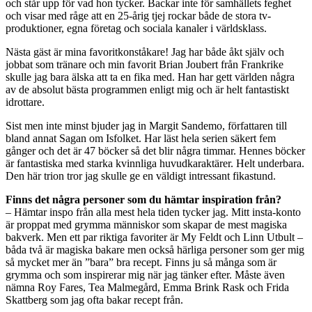
och står upp för vad hon tycker. Backar inte för samhällets feghet
och visar med råge att en 25-årig tjej rockar både de stora tv-
produktioner, egna företag och sociala kanaler i världsklass.
Nästa gäst är mina favoritkonståkare! Jag har både åkt själv och
jobbat som tränare och min favorit Brian Joubert från Frankrike
skulle jag bara älska att ta en fika med. Han har gett världen några
av de absolut bästa programmen enligt mig och är helt fantastiskt
idrottare.
Sist men inte minst bjuder jag in Margit Sandemo, författaren till
bland annat Sagan om Isfolket. Har läst hela serien säkert fem
gånger och det är 47 böcker så det blir några timmar. Hennes böcker
är fantastiska med starka kvinnliga huvudkaraktärer. Helt underbara.
Den här trion tror jag skulle ge en väldigt intressant fikastund.
Finns det några personer som du hämtar inspiration från?
– Hämtar inspo från alla mest hela tiden tycker jag. Mitt insta-konto
är proppat med grymma människor som skapar de mest magiska
bakverk. Men ett par riktiga favoriter är My Feldt och Linn Utbult –
båda två är magiska bakare men också härliga personer som ger mig
så mycket mer än ”bara” bra recept. Finns ju så många som är
grymma och som inspirerar mig när jag tänker efter. Måste även
nämna Roy Fares, Tea Malmegård, Emma Brink Rask och Frida
Skattberg som jag ofta bakar recept från.