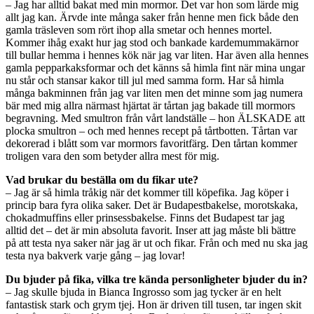
– Jag har alltid bakat med min mormor. Det var hon som lärde mig
allt jag kan. Ärvde inte många saker från henne men fick både den
gamla träsleven som rört ihop alla smetar och hennes mortel.
Kommer ihåg exakt hur jag stod och bankade kardemummakärnor
till bullar hemma i hennes kök när jag var liten. Har även alla hennes
gamla pepparkaksformar och det känns så himla fint när mina ungar
nu står och stansar kakor till jul med samma form. Har så himla
många bakminnen från jag var liten men det minne som jag numera
bär med mig allra närmast hjärtat är tårtan jag bakade till mormors
begravning. Med smultron från vårt landställe – hon ÄLSKADE att
plocka smultron – och med hennes recept på tårtbotten. Tårtan var
dekorerad i blått som var mormors favoritfärg. Den tårtan kommer
troligen vara den som betyder allra mest för mig.
Vad brukar du beställa om du fikar ute?
– Jag är så himla tråkig när det kommer till köpefika. Jag köper i
princip bara fyra olika saker. Det är Budapestbakelse, morotskaka,
chokadmuffins eller prinsessbakelse. Finns det Budapest tar jag
alltid det – det är min absoluta favorit. Inser att jag måste bli bättre
på att testa nya saker när jag är ut och fikar. Från och med nu ska jag
testa nya bakverk varje gång – jag lovar!
Du bjuder på fika, vilka tre kända personligheter bjuder du in?
– Jag skulle bjuda in Bianca Ingrosso som jag tycker är en helt
fantastisk stark och grym tjej. Hon är driven till tusen, tar ingen skit