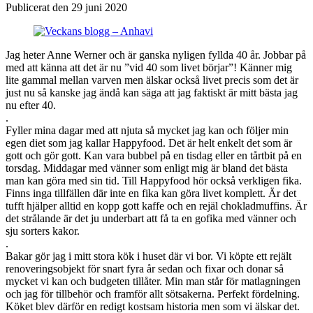
Publicerat den 29 juni 2020
Jag heter Anne Werner och är ganska nyligen fyllda 40 år. Jobbar på
med att känna att det är nu ”vid 40 som livet börjar”! Känner mig
lite gammal mellan varven men älskar också livet precis som det är
just nu så kanske jag ändå kan säga att jag faktiskt är mitt bästa jag
nu efter 40.
.
Fyller mina dagar med att njuta så mycket jag kan och följer min
egen diet som jag kallar Happyfood. Det är helt enkelt det som är
gott och gör gott. Kan vara bubbel på en tisdag eller en tårtbit på en
torsdag. Middagar med vänner som enligt mig är bland det bästa
man kan göra med sin tid. Till Happyfood hör också verkligen fika.
Finns inga tillfällen där inte en fika kan göra livet komplett. Är det
tufft hjälper alltid en kopp gott kaffe och en rejäl chokladmuffins. Är
det strålande är det ju underbart att få ta en gofika med vänner och
sju sorters kakor.
.
Bakar gör jag i mitt stora kök i huset där vi bor. Vi köpte ett rejält
renoveringsobjekt för snart fyra år sedan och fixar och donar så
mycket vi kan och budgeten tillåter. Min man står för matlagningen
och jag för tillbehör och framför allt sötsakerna. Perfekt fördelning.
Köket blev därför en redigt kostsam historia men som vi älskar det.