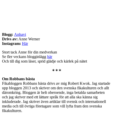
Blogg:
Anhavi
Drivs av:
Anne Werner
Instagram:
Här
Stort tack Anne för din medverkan
Se fler veckans blogginlägg
här
Och till dig som läser, sprid glädje och kärlek på nätet
✶✶✶
Om Robbans bästa
Fikabloggen Robbans bästa drivs av mig Robert Kwok. Jag startade
upp bloggen 2013 och skriver om den svenska fikakulturen och allt
däromkring. Bloggen är helt oberoende, inga betalda samarbeten
och jag skriver med ett lättare språk för att alla ska känna sig
inkluderade. Jag skriver även artiklar till svensk och internationell
media och till övriga företagare som vill lyfta fram den svenska
fikakulturen.