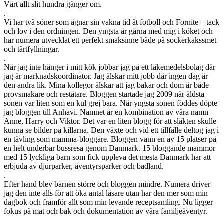
Värt allt slit hundra gånger om.
.
Vi har två söner som ägnar sin vakna tid åt fotboll och Fornite – tack
och lov i den ordningen. Den yngsta är gärna med mig i köket och
har numera utvecklat ett perfekt smaksinne både på sockerkakssmet
och tårtfyllningar.
.
När jag inte hänger i mitt kök jobbar jag på ett läkemedelsbolag där
jag är marknadskoordinator. Jag älskar mitt jobb där ingen dag är
den andra lik. Mina kollegor älskar att jag bakar och dom är både
provsmakare och restätare. Bloggen startade jag 2009 när äldsta
sonen var liten som en kul grej bara. När yngsta sonen föddes döpte
jag bloggen till Anhavi. Namnet är en kombination av våra namn –
Anne, Harry och Viktor. Det var en liten blogg för att släkten skulle
kunna se bilder på killarna. Den växte och vid ett tillfälle deltog jag i
en tävling som mamma-bloggare. Bloggen vann en av 15 platser på
en helt underbar bussresa genom Danmark. 15 bloggande mammor
med 15 lyckliga barn som fick uppleva det mesta Danmark har att
erbjuda av djurparker, äventyrsparker och badland.
.
Efter hand blev barnen större och bloggen mindre. Numera driver
jag den inte alls för att öka antal läsare utan har den mer som min
dagbok och framför allt som min levande receptsamling. Nu ligger
fokus på mat och bak och dokumentation av våra familjeäventyr.