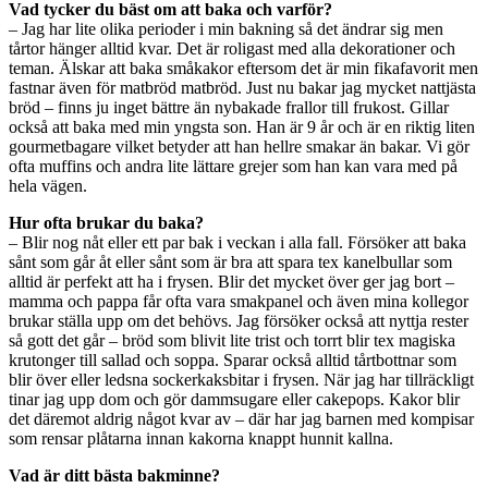
Vad tycker du bäst om att baka och varför?
– Jag har lite olika perioder i min bakning så det ändrar sig men
tårtor hänger alltid kvar. Det är roligast med alla dekorationer och
teman. Älskar att baka småkakor eftersom det är min fikafavorit men
fastnar även för matbröd matbröd. Just nu bakar jag mycket nattjästa
bröd – finns ju inget bättre än nybakade frallor till frukost. Gillar
också att baka med min yngsta son. Han är 9 år och är en riktig liten
gourmetbagare vilket betyder att han hellre smakar än bakar. Vi gör
ofta muffins och andra lite lättare grejer som han kan vara med på
hela vägen.
Hur ofta brukar du baka?
– Blir nog nåt eller ett par bak i veckan i alla fall. Försöker att baka
sånt som går åt eller sånt som är bra att spara tex kanelbullar som
alltid är perfekt att ha i frysen. Blir det mycket över ger jag bort –
mamma och pappa får ofta vara smakpanel och även mina kollegor
brukar ställa upp om det behövs. Jag försöker också att nyttja rester
så gott det går – bröd som blivit lite trist och torrt blir tex magiska
krutonger till sallad och soppa. Sparar också alltid tårtbottnar som
blir över eller ledsna sockerkaksbitar i frysen. När jag har tillräckligt
tinar jag upp dom och gör dammsugare eller cakepops. Kakor blir
det däremot aldrig något kvar av – där har jag barnen med kompisar
som rensar plåtarna innan kakorna knappt hunnit kallna.
Vad är ditt bästa bakminne?