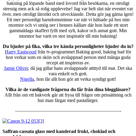
bakning på löpande band med lovord från besökarna, en otroligt
stressig men ack så rolig upplevelse! Jag var helt slut när eventet var
över, men otroligt lärorikt och utvecklande. Detta gör jag gärna igen!
Ett mer personligt barndomsminne var när vi hälsade på hos min
mormor och vi smög ner i hennes källare där hon hade ett stort
gammaldags skafferi fyllt med sylt, kakor och annat gott. Min
mormor har varit en stor inspiratör till min bakning!
Du bjuder på fika, vilka tre kända personligheter bjuder du in?
Harry Eastwood
från tv-programmet Baking good, baking bad för
hon verkar som en skön och avslappnad person med många goda
recept att inspireras av.
Jamie Oliver
, då jag gillar hans avslappnade attityd till mat. Det ska
vara enkelt och gott.
Nigella
, hon får allt hon gör att verka syndigt gott!
Vilka är de vanligaste frågorna du får från dina bloggläsare?
Allt från om ett bakverk går att frysa till frågor om prissättning och
hur man färgar med pastafärger.
—————————————————————–-
Saffran-cassata glass med kanderad frukt, choklad och