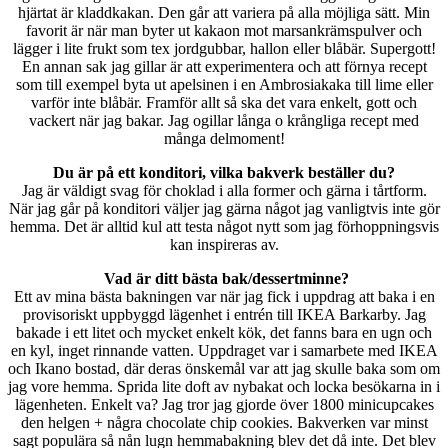
hjärtat är kladdkakan. Den går att variera på alla möjliga sätt. Min
favorit är när man byter ut kakaon mot marsankrämspulver och
lägger i lite frukt som tex jordgubbar, hallon eller blåbär. Supergott!
En annan sak jag gillar är att experimentera och att förnya recept
som till exempel byta ut apelsinen i en Ambrosiakaka till lime eller
varför inte blåbär. Framför allt så ska det vara enkelt, gott och
vackert när jag bakar. Jag ogillar långa o krångliga recept med
många delmoment!
Du är på ett konditori, vilka bakverk beställer du?
Jag är väldigt svag för choklad i alla former och gärna i tårtform.
När jag går på konditori väljer jag gärna något jag vanligtvis inte gör
hemma. Det är alltid kul att testa något nytt som jag förhoppningsvis
kan inspireras av.
Vad är ditt bästa bak/dessertminne?
Ett av mina bästa bakningen var när jag fick i uppdrag att baka i en
provisoriskt uppbyggd lägenhet i entrén till IKEA Barkarby. Jag
bakade i ett litet och mycket enkelt kök, det fanns bara en ugn och
en kyl, inget rinnande vatten. Uppdraget var i samarbete med IKEA
och Ikano bostad, där deras önskemål var att jag skulle baka som om
jag vore hemma. Sprida lite doft av nybakat och locka besökarna in i
lägenheten. Enkelt va? Jag tror jag gjorde över 1800 minicupcakes
den helgen + några chocolate chip cookies. Bakverken var minst
sagt populära så nån lugn hemmabakning blev det då inte. Det blev