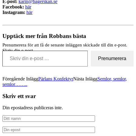
E-post:
karin@bagerskan.se
Facebook:
här
Instagram:
här
Upptäck mer från Robbans bästa
Prenumerera för att få de senaste inläggen skickade till din e-post.
Skriv din e-post …
Prenumerera
Föregående Inlägg
Pärlans Konfektyr
Nästa Inlägg
Semlor, semlor,
semlor……..
Skriv ett svar
Din epostadress publiceras inte.