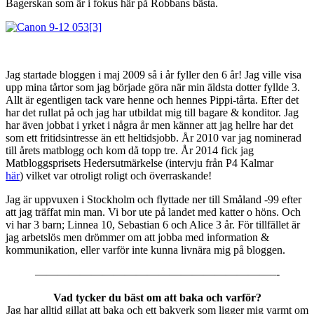
Bagerskan som är i fokus här på Robbans bästa.
Jag startade bloggen i maj 2009 så i år fyller den 6 år! Jag ville visa
upp mina tårtor som jag började göra när min äldsta dotter fyllde 3.
Allt är egentligen tack vare henne och hennes Pippi-tårta. Efter det
har det rullat på och jag har utbildat mig till bagare & konditor. Jag
har även jobbat i yrket i några år men känner att jag hellre har det
som ett fritidsintresse än ett heltidsjobb. År 2010 var jag nominerad
till årets matblogg och kom då topp tre. År 2014 fick jag
Matbloggsprisets Hedersutmärkelse (intervju från P4 Kalmar
här
) vilket var otroligt roligt och överraskande!
Jag är uppvuxen i Stockholm och flyttade ner till Småland -99 efter
att jag träffat min man. Vi bor ute på landet med katter o höns. Och
vi har 3 barn; Linnea 10, Sebastian 6 och Alice 3 år. För tillfället är
jag arbetslös men drömmer om att jobba med information &
kommunikation, eller varför inte kunna livnära mig på bloggen.
—————————————————————–-
Vad tycker du bäst om att baka och varför?
Jag har alltid gillat att baka och ett bakverk som ligger mig varmt om