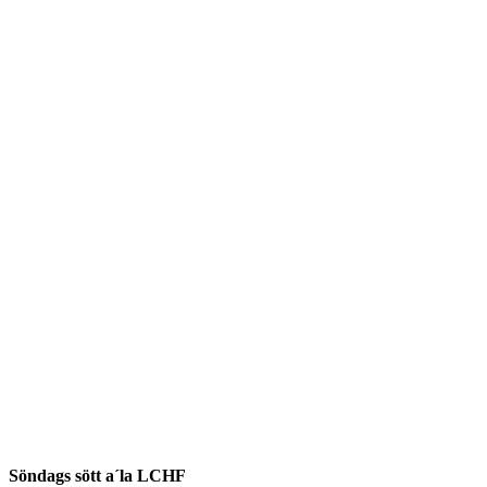
Söndags sött a´la LCHF