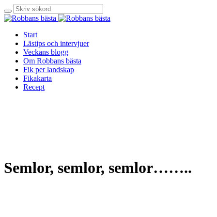
Start
Lästips och intervjuer
Veckans blogg
Om Robbans bästa
Fik per landskap
Fikakarta
Recept
Semlor, semlor, semlor……..