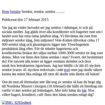
Hem
Semlor
Semlor, semlor, semlor……..
Publicerat den 17 februari 2015
Var jag än vrider huvudet ser jag semlor, i tidningar, tv och på
sociala medier. Jag gläds över alla konditorier och bagerier runt om i
landet som har rena rama julafton idag. Vi förväntas äta runt fem
miljoner semlor idag, fem miljoner! Vete-Katten tillverkar cirka 17
000 semlor idag och gissningsvis ligger inte Tössebageriets
produktion lång efter. För de mindre bagerierna och
konditorierna brukar det säljas mellan 1000-3000 semlor en dag som
denna. Men var finns den bästa semlan i stan? Svaret, det bestämmer
du! För oavsett alla tester så ligger semlans skönhet och dess
smak hos betraktarens ögon/mun. Jag har hittills i år ätit 45 stycken
semlor (varav 41 stycken redovisats i mitt
test
) men jag skulle säkert
kunna äta minst lika många till men då skulle min dietist slå bakut!
Om du mot all förmodan inte fått nog av semlor så kan du bege dig
till Nordiska Museet i morgon (18 februari) där hålls ett föredrag om
varför vi äter semlor på fettisdagen. Mer info hittar du
här
. Hos
vilket bageri, konditori, café finns den bästa semlan enligt dig?