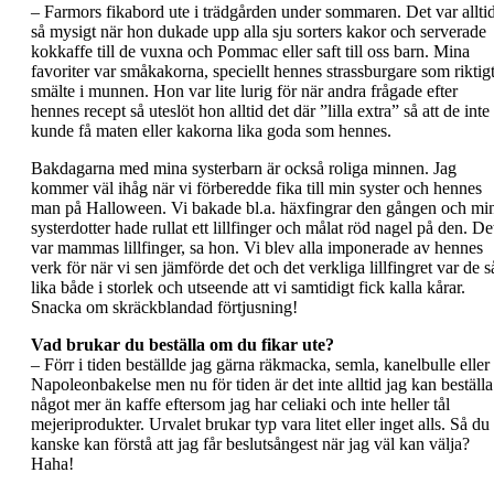
– Farmors fikabord ute i trädgården under sommaren. Det var allti
så mysigt när hon dukade upp alla sju sorters kakor och serverade
kokkaffe till de vuxna och Pommac eller saft till oss barn. Mina
favoriter var småkakorna, speciellt hennes strassburgare som riktig
smälte i munnen. Hon var lite lurig för när andra frågade efter
hennes recept så uteslöt hon alltid det där ”lilla extra” så att de inte
kunde få maten eller kakorna lika goda som hennes.
Bakdagarna med mina systerbarn är också roliga minnen. Jag
kommer väl ihåg när vi förberedde fika till min syster och hennes
man på Halloween. Vi bakade bl.a. häxfingrar den gången och mi
systerdotter hade rullat ett lillfinger och målat röd nagel på den. De
var mammas lillfinger, sa hon. Vi blev alla imponerade av hennes
verk för när vi sen jämförde det och det verkliga lillfingret var de s
lika både i storlek och utseende att vi samtidigt fick kalla kårar.
Snacka om skräckblandad förtjusning!
Vad brukar du beställa om du fikar ute?
– Förr i tiden beställde jag gärna räkmacka, semla, kanelbulle eller
Napoleonbakelse men nu för tiden är det inte alltid jag kan beställa
något mer än kaffe eftersom jag har celiaki och inte heller tål
mejeriprodukter. Urvalet brukar typ vara litet eller inget alls. Så du
kanske kan förstå att jag får beslutsångest när jag väl kan välja?
Haha!