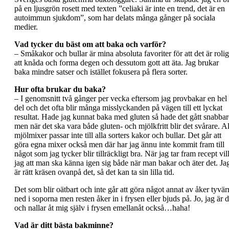
på en ljusgrön rosett med texten ”celiaki är inte en trend, det är en
autoimmun sjukdom”, som har delats många gånger på sociala
medier.
Vad tycker du bäst om att baka och varför?
– Småkakor och bullar är mina absoluta favoriter för att det är rolig
att knåda och forma degen och dessutom gott att äta. Jag brukar
baka mindre satser och istället fokusera på flera sorter.
Hur ofta brukar du baka?
– I genomsnitt två gånger per vecka eftersom jag provbakar en hel
del och det ofta blir många misslyckanden på vägen till ett lyckat
resultat. Hade jag kunnat baka med gluten så hade det gått snabbar
men när det ska vara både gluten- och mjölkfritt blir det svårare. Al
mjölmixer passar inte till alla sorters kakor och bullar. Det går att
göra egna mixer också men där har jag ännu inte kommit fram till
något som jag tycker blir tillräckligt bra. När jag tar fram recept vil
jag att man ska känna igen sig både när man bakar och äter det. Ja
är rätt kräsen ovanpå det, så det kan ta sin lilla tid.
Det som blir oätbart och inte går att göra något annat av åker tyvär
ned i soporna men resten åker in i frysen eller bjuds på. Jo, jag är d
och nallar åt mig själv i frysen emellanåt också…haha!
Vad är ditt bästa bakminne?