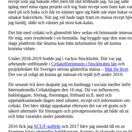
recept som jag bakade efter men till slut tröttnade jag. Så jag satte
igång med mina egna projekt och tog fram recept som barn kan va
med på och baka och där en känner igen sig både när man bakar o
smakar bakverken. När jag väl hade tagit fram en massa recept bjö
jag familj, släkt och vänner på stora kak-kalas.
Det här med celiaki och glutenfritt blev sedan ett brinnande intress
för mig, som resulterade i en hemsida. Jag byggde upp den som en
slags plattform där läsarna kan hitta information för att kunna
komma vidare.
Under 2018-2019 bodde jag i vackra Stockholm. Där var jag
arbetande ordförande i
Celiakiföreningen i Stockholms län
och
projektledare för Sveriges största glutenfria mässa –
Mat för livet
.
Det var så roligt att kunna ge mässan ett rejält lyft under 2019.
De senaste två åren skapade jag en hashtagg i sociala medier inför
Internationella Celiakidagen den 16 maj. Då var influencers,
bakbloggare, företag, föreningar, förbund m.fl. med och
uppmärksammade dagen med rabatter, recept och information om
celiaki. Det blev riktigt uppskattat eftersom det var ett gratis och
säkert alternativ för företagen och privatpersonerna att både nå ut
och hitta varandra under pandemin.
2016 fick jag
SCUF-gaffeln
och 2017 blev jag utsedd till en av
Sveriges bästa glutenfria bakbloggare. Samma år skapade jag en bi