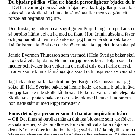
Du bjuder på fika, vilka tre kända personligheter bjuder du i
– Det här var nog den svåraste frågan av alla. Jag gillar ju stora ka
kalas så jag skulle vilja bjuda in så många fler men ska göra ett
försök att begränsa mig lite.
Den första jag tänker på är sagofiguren Pippi Långstrump. Tänk e
så otroligt härlig tjej att ha med på fikat! Hon är min absoluta favor
och jag har alltid henne i åtanke när jag bjuder på stora kak-kalas.
Då får barnen ta först och de behöver inte äta upp det de smakat på
Jennie Everman Thuresson som var med i Hela Sverige bakar skul
jag också vilja bjuda in. Henne har jag precis börjat följa i sociala
medier och tycker hon verkar ha ett riktigt driv och härlig energi.
Tror vi skulle kunna få många goa skratt och inspireras av varandr
Jag fick aldrig träffat kakdrottningen Birgitta Rasmusson när jag
sökte till Hela Sverige bakar, så henne hade jag gärna bjudit in äve
om jag kanske inte skulle fått höra att kakorna var rasande eleganta
Skulle velat prata småkakor och bakverk med henne. Undrar om
hon hade stått ut med Pippi förresten?
Finns det några personer som du hämtar inspiration från?
– Oj! Det finns så otroligt många duktiga bloggare som jag följer i
sociala medier, så det är alldeles för svårt att välja bara några av
dem. När jag söker inspiration har jag svårt att hålla mig till samma