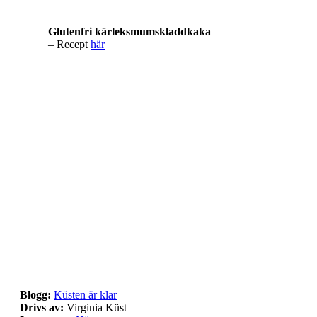
Glutenfri kärleksmumskladdkaka
– Recept
här
Blogg:
Küsten är klar
Drivs av:
Virginia Küst