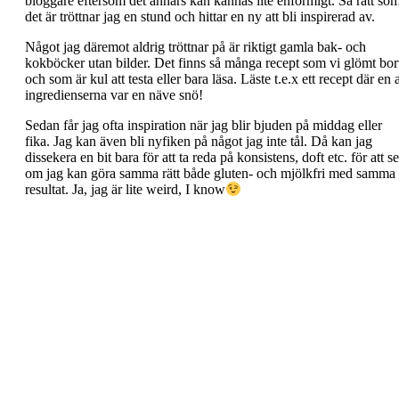
bloggare eftersom det annars kan kännas lite enformigt. Så rätt so
det är tröttnar jag en stund och hittar en ny att bli inspirerad av.
Något jag däremot aldrig tröttnar på är riktigt gamla bak- och
kokböcker utan bilder. Det finns så många recept som vi glömt bor
och som är kul att testa eller bara läsa. Läste t.e.x ett recept där en 
ingredienserna var en näve snö!
Sedan får jag ofta inspiration när jag blir bjuden på middag eller
fika. Jag kan även bli nyfiken på något jag inte tål. Då kan jag
dissekera en bit bara för att ta reda på konsistens, doft etc. för att se
om jag kan göra samma rätt både gluten- och mjölkfri med samma
resultat. Ja, jag är lite weird, I know