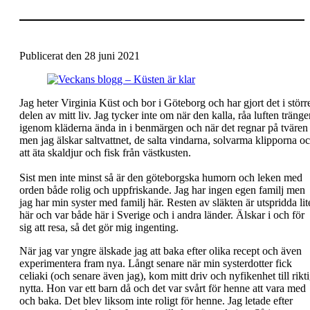
Publicerat den 28 juni 2021
Jag heter Virginia Küst och bor i Göteborg och har gjort det i störr
delen av mitt liv. Jag tycker inte om när den kalla, råa luften tränge
igenom kläderna ända in i benmärgen och när det regnar på tvären
men jag älskar saltvattnet, de salta vindarna, solvarma klipporna o
att äta skaldjur och fisk från västkusten.
Sist men inte minst så är den göteborgska humorn och leken med
orden både rolig och uppfriskande. Jag har ingen egen familj men
jag har min syster med familj här. Resten av släkten är utspridda lit
här och var både här i Sverige och i andra länder. Älskar i och för
sig att resa, så det gör mig ingenting.
När jag var yngre älskade jag att baka efter olika recept och även
experimentera fram nya. Långt senare när min systerdotter fick
celiaki (och senare även jag), kom mitt driv och nyfikenhet till rikt
nytta. Hon var ett barn då och det var svårt för henne att vara med
och baka. Det blev liksom inte roligt för henne. Jag letade efter