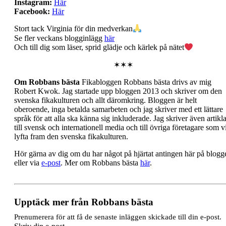
Instagram:
Här
Facebook:
Här
Stort tack Virginia för din medverkan
Se fler veckans blogginlägg
här
Och till dig som läser, sprid glädje och kärlek på nätet
✶✶✶
Om Robbans bästa
Fikabloggen Robbans bästa drivs av mig
Robert Kwok. Jag startade upp bloggen 2013 och skriver om den
svenska fikakulturen och allt däromkring. Bloggen är helt
oberoende, inga betalda samarbeten och jag skriver med ett lättare
språk för att alla ska känna sig inkluderade. Jag skriver även artikla
till svensk och internationell media och till övriga företagare som vi
lyfta fram den svenska fikakulturen.
Hör gärna av dig om du har något på hjärtat antingen här på blogg
eller via
e-post
. Mer om Robbans bästa
här
.
Upptäck mer från Robbans bästa
Prenumerera för att få de senaste inläggen skickade till din e-post.