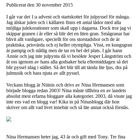
Publicerat den 30 november 2015
I går var det 1:a advent och startskottet för julpyssel för många.
Jag älskar julen och i källaren finns ett antal lådor med alla
möjliga julekorationer som skall upp i dagarna. Dock tror jag vi
skippar granen i år eller så blir det en liten gran. Smågranar har
blivit allt vanligare, speciellt för oss storstadsbor och de är
praktiska, prisvärda och ej heller otympliga. Visst, en kungsgran
är pampig och ståtlig men de tar en hel del plats. I går hann
Annie och jag inte julpynta då vi besökte Jesper Långström och
åt oss igenom av hans alla godsaker hela eftermiddagen så det
blir pyssel idag i stället. Så det blir till att tända lite ljus, dra på
julmusik och bara njuta av allt pyssel.
Veckans blogg är Niiinis och drivs av Nina Hermansen som
började blogga redan 2003! Nina måste tillhöra en av landets
absolut mest erfarna bloggare alla kategorier. 2003, då visste jag
inte ens vad en blogg var! Kika in på Ninasblogg där hon
skriver om allt vad livet innebär och så lite annat också förstås.
Nina Hermansen heter jag, 43 år och gift med Tony. Tre fina