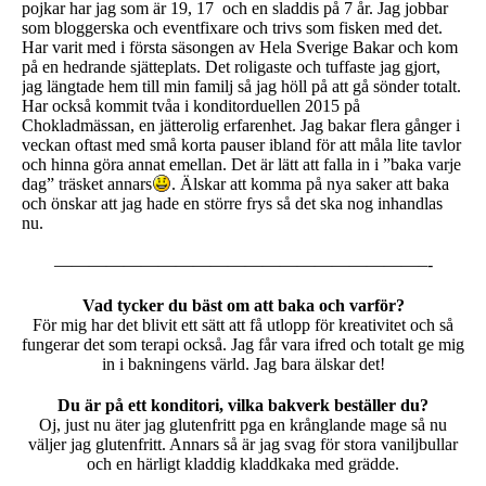
pojkar har jag som är 19, 17 och en sladdis på 7 år. Jag jobbar
som bloggerska och eventfixare och trivs som fisken med det.
Har varit med i första säsongen av Hela Sverige Bakar och kom
på en hedrande sjätteplats. Det roligaste och tuffaste jag gjort,
jag längtade hem till min familj så jag höll på att gå sönder totalt.
Har också kommit tvåa i konditorduellen 2015 på
Chokladmässan, en jätterolig erfarenhet. Jag bakar flera gånger i
veckan oftast med små korta pauser ibland för att måla lite tavlor
och hinna göra annat emellan. Det är lätt att falla in i ”baka varje
dag” träsket annars
. Älskar att komma på nya saker att baka
och önskar att jag hade en större frys så det ska nog inhandlas
nu.
—————————————————————–-
Vad tycker du bäst om att baka och varför?
För mig har det blivit ett sätt att få utlopp för kreativitet och så
fungerar det som terapi också. Jag får vara ifred och totalt ge mig
in i bakningens värld. Jag bara älskar det!
Du är på ett konditori, vilka bakverk beställer du?
Oj, just nu äter jag glutenfritt pga en krånglande mage så nu
väljer jag glutenfritt. Annars så är jag svag för stora vaniljbullar
och en härligt kladdig kladdkaka med grädde.