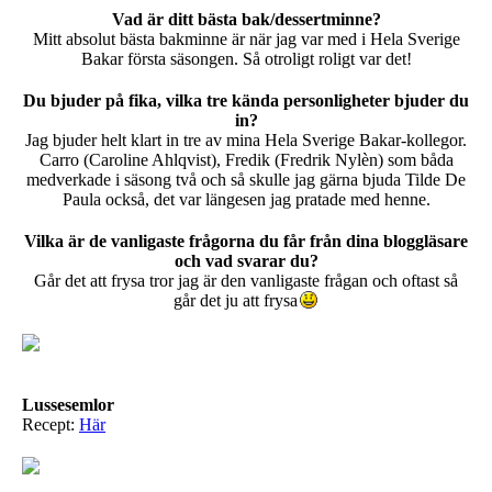
Vad är ditt bästa bak/dessertminne?
Mitt absolut bästa bakminne är när jag var med i Hela Sverige
Bakar första säsongen. Så otroligt roligt var det!
Du bjuder på fika, vilka tre kända personligheter bjuder du
in?
Jag bjuder helt klart in tre av mina Hela Sverige Bakar-kollegor.
Carro (Caroline Ahlqvist), Fredik (Fredrik Nylèn) som båda
medverkade i säsong två och så skulle jag gärna bjuda Tilde De
Paula också, det var längesen jag pratade med henne.
Vilka är de vanligaste frågorna du får från dina bloggläsare
och vad svarar du?
Går det att frysa tror jag är den vanligaste frågan och oftast så
går det ju att frysa
Lussesemlor
Recept:
Här