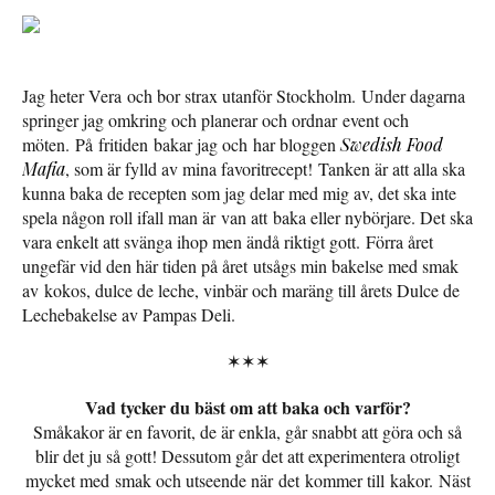
Jag heter Vera och bor strax utanför Stockholm. Under dagarna
springer jag omkring och planerar och ordnar event och
möten. På fritiden bakar jag och har bloggen
Swedish Food
Mafia
, som är fylld av mina favoritrecept! Tanken är att alla ska
kunna baka de recepten som jag delar med mig av, det ska inte
spela någon roll ifall man är van att baka eller nybörjare. Det ska
vara enkelt att svänga ihop men ändå riktigt gott. Förra året
ungefär vid den här tiden på året utsågs min bakelse med smak
av kokos, dulce de leche, vinbär och maräng till årets Dulce de
Lechebakelse av Pampas Deli.
✶✶✶
Vad tycker du bäst om att baka och varför?
Småkakor är en favorit, de är enkla, går snabbt att göra och så
blir det ju så gott! Dessutom går det att experimentera otroligt
mycket med smak och utseende när det kommer till kakor. Näst