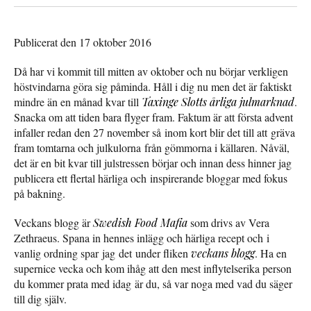
Publicerat den 17 oktober 2016
Då har vi kommit till mitten av oktober och nu börjar verkligen
höstvindarna göra sig påminda. Håll i dig nu men det är faktiskt
mindre än en månad kvar till
Taxinge Slotts årliga julmarknad
.
Snacka om att tiden bara flyger fram. Faktum är att första advent
infaller redan den 27 november så inom kort blir det till att gräva
fram tomtarna och julkulorna från gömmorna i källaren. Nåväl,
det är en bit kvar till julstressen börjar och innan dess hinner jag
publicera ett flertal härliga och inspirerande bloggar med fokus
på bakning.
Veckans blogg är
Swedish Food Mafia
som drivs av Vera
Zethraeus. Spana in hennes inlägg och härliga recept och i
vanlig ordning spar jag det under fliken
veckans blogg
. Ha en
supernice vecka och kom ihåg att den mest inflytelserika person
du kommer prata med idag är du, så var noga med vad du säger
till dig själv.