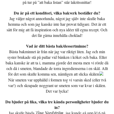
på tur på ”att baka listan” står lakritssnittar!
Du är på ett konditori, vilka bakverk beställer du?
Jag väljer något annorlunda, något jag själv inte skulle baka
hemma och som jag kanske inte har provat tidigare. Det är ett
sätt för mig att få inspiration och nya idéer till egna recept. Och
det får gärna innehålla choklad!
Vad är ditt bästa bak/dessertminne?
Bästa bakminnet är från när jag var riktigt liten. Jag och min
syster brukade stå på pallar vid bänken i köket och baka. Eller
baka kanske är att ta i, mamma gjorde det mesta men vi rörde då
och då i smeten, blandade de torra ingredienserna i en skål. Allt
för det som skulle komma sen, nämligen att slicka skålen
När smeten var upphälld i formen tog vi varsin sked (eller två
var!) och skrapade noggrant ur smeten som var kvar i skålen.
Det var lycka!
Du bjuder på fika, vilka tre kända personligheter bjuder du
in?
Jag skulle bjuda
Tina Nordström
, jag kunde gå upp kl 6 på