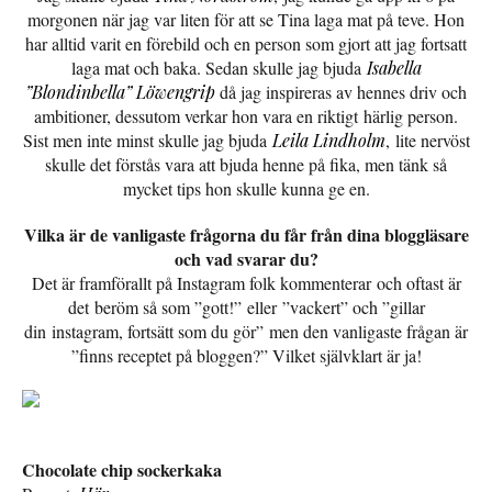
morgonen när jag var liten för att se Tina laga mat på teve. Hon
har alltid varit en förebild och en person som gjort att jag fortsatt
laga mat och baka. Sedan skulle jag bjuda
Isabella
”Blondinbella” Löwengrip
då jag inspireras av hennes driv och
ambitioner, dessutom verkar hon vara en riktigt härlig person.
Sist men inte minst skulle jag bjuda
Leila Lindholm
, lite nervöst
skulle det förstås vara att bjuda henne på fika, men tänk så
mycket tips hon skulle kunna ge en.
Vilka är de vanligaste frågorna du får från dina bloggläsare
och vad svarar du?
Det är framförallt på Instagram folk kommenterar och oftast är
det beröm så som ”gott!” eller ”vackert” och ”gillar
din instagram, fortsätt som du gör” men den vanligaste frågan är
”finns receptet på bloggen?” Vilket självklart är ja!
Chocolate chip sockerkaka