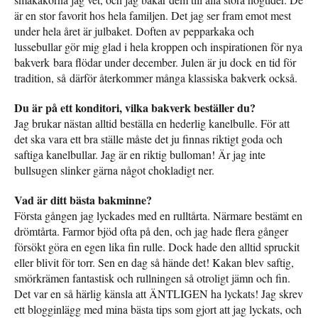
är en stor favorit hos hela familjen. Det jag ser fram emot mest
under hela året är julbaket. Doften av pepparkaka och
lussebullar gör mig glad i hela kroppen och inspirationen för nya
bakverk bara flödar under december. Julen är ju dock en tid för
tradition, så därför återkommer många klassiska bakverk också.
Du är på ett konditori, vilka bakverk beställer du?
Jag brukar nästan alltid beställa en hederlig kanelbulle. För att
det ska vara ett bra ställe måste det ju finnas riktigt goda och
saftiga kanelbullar. Jag är en riktig bulloman! Är jag inte
bullsugen slinker gärna något chokladigt ner.
Vad är ditt bästa bakminne?
Första gången jag lyckades med en rulltårta. Närmare bestämt en
drömtårta. Farmor bjöd ofta på den, och jag hade flera gånger
försökt göra en egen lika fin rulle. Dock hade den alltid spruckit
eller blivit för torr. Sen en dag så hände det! Kakan blev saftig,
smörkrämen fantastisk och rullningen så otroligt jämn och fin.
Det var en så härlig känsla att ÄNTLIGEN ha lyckats! Jag skrev
ett blogginlägg med mina bästa tips som gjort att jag lyckats, och