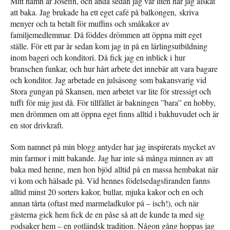
Mitt namn är Josefin, och ända sedan jag var liten har jag älskat
att baka. Jag brukade ha ett eget café på balkongen, skriva
menyer och ta betalt för muffins och småkakor av
familjemedlemmar. Då föddes drömmen att öppna mitt eget
ställe. För ett par år sedan kom jag in på en lärlingsutbildning
inom bageri och konditori. Då fick jag en inblick i hur
branschen funkar, och hur hårt arbete det innebär att vara bagare
och konditor. Jag arbetade en julsäsong som bakansvarig vid
Stora gungan på Skansen, men arbetet var lite för stressigt och
tufft för mig just då. För tillfället är bakningen ”bara” en hobby,
men drömmen om att öppna eget finns alltid i bakhuvudet och är
en stor drivkraft.
Som namnet på min blogg antyder har jag inspirerats mycket av
min farmor i mitt bakande. Jag har inte så många minnen av att
baka med henne, men hon bjöd alltid på en massa hembakat när
vi kom och hälsade på. Vid hennes födelsedagsfiranden fanns
alltid minst 20 sorters kakor, bullar, mjuka kakor och en och
annan tårta (oftast med marmeladkulor på – isch!), och när
gästerna gick hem fick de en påse så att de kunde ta med sig
godsaker hem – en gotländsk tradition. Någon gång hoppas jag