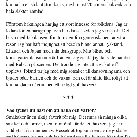
kunna ha ett sådant stort kalas, med minst 20 sorters bakverk och
hela släkten samlad.
Förutom bakningen har jag ett stort intresse för folkdans. Jag är
ledare för en barngrupp, och har dansat sedan jag var sju år. Det
bästa med folkdansen, förutom den fina gemenskapen, är våra
resor. Jag har haft möjlighet att besöka bland annat Tyskland,
Litauen och Japan med min dansgrupp. Mitt bästa, och
konstigaste, dansminne är från en torgfest då jag dansade hambo
med Babsan på scenen. Det trodde jag inte att jag skulle få
uppleva. Ibland tar jag med mig sötsaker till dansövningarna och
bjuder både barnen och de vuxna, och det är alltid lika roligt att
kunna glädja någon med ett riktigt gott bakverk.
✶✶✶
Vad tycker du bäst om att baka och varför?
Småkakor är en riktig favorit för mig. Det finns så många olika
smaker och former, men framförallt är det ett bakverk jag har
väldigt starka minnen av. Hasselnötstoppar är en av de godaste
småkakorna jag vet, och jag bakar dem till alla stora högtider. De