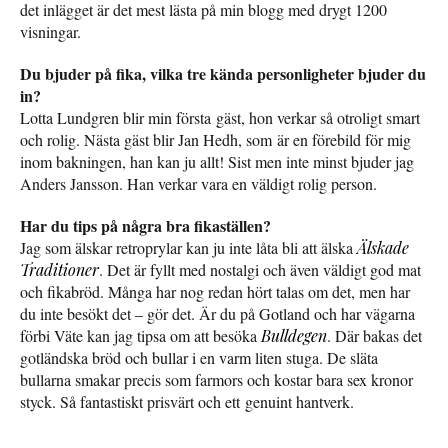
det inlägget är det mest lästa på min blogg med drygt 1200
visningar.
Du bjuder på fika, vilka tre kända personligheter bjuder du
in?
Lotta Lundgren blir min första gäst, hon verkar så otroligt smart
och rolig. Nästa gäst blir Jan Hedh, som är en förebild för mig
inom bakningen, han kan ju allt! Sist men inte minst bjuder jag
Anders Jansson. Han verkar vara en väldigt rolig person.
Har du tips på några bra fikaställen?
Jag som älskar retroprylar kan ju inte låta bli att älska
Älskade
Traditioner
. Det är fyllt med nostalgi och även väldigt god mat
och fikabröd. Många har nog redan hört talas om det, men har
du inte besökt det – gör det. Är du på Gotland och har vägarna
förbi Väte kan jag tipsa om att besöka
Bulldegen
. Där bakas det
gotländska bröd och bullar i en varm liten stuga. De släta
bullarna smakar precis som farmors och kostar bara sex kronor
styck. Så fantastiskt prisvärt och ett genuint hantverk.