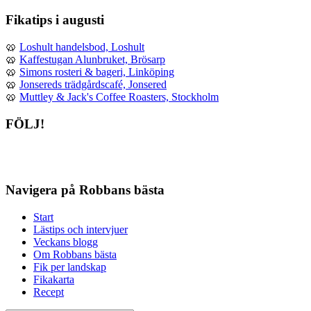
Fikatips i augusti
🥨
Loshult handelsbod, Loshult
🥨
Kaffestugan Alunbruket, Brösarp
🥨
Simons rosteri & bageri, Linköping
🥨
Jonsereds trädgårdscafé, Jonsered
🥨
Muttley & Jack's Coffee Roasters, Stockholm
FÖLJ!
Navigera på Robbans bästa
Start
Lästips och intervjuer
Veckans blogg
Om Robbans bästa
Fik per landskap
Fikakarta
Recept