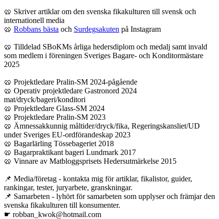
🥨 Skriver artiklar om den svenska fikakulturen till svensk och
internationell media
🥨
Robbans bästa
och
Surdegsakuten
på Instagram
🥨 Tilldelad SBoKMs årliga hedersdiplom och medalj samt invald
som medlem i föreningen Sveriges Bagare- och Konditormästare
2025
🥨 Projektledare Pralin-SM 2024-pågående
🥨 Operativ projektledare Gastronord 2024
mat/dryck/bageri/konditori
🥨 Projektledare Glass-SM 2024
🥨 Projektledare Pralin-SM 2023
🥨 Ämnessakkunnig måltider/dryck/fika, Regeringskansliet/UD
under Sveriges EU-ordförandeskap 2023
🥨 Bagarlärling Tössebageriet 2018
🥨 Bagarpraktikant bageri Lundmark 2017
🥨 Vinnare av Matbloggsprisets Hedersutmärkelse 2015
📌 Media/företag - kontakta mig för artiklar, fikalistor, guider,
rankingar, tester, juryarbete, granskningar.
📌 Samarbeten - lyhört för samarbeten som upplyser och främjar den
svenska fikakulturen till konsumenter.
☛ robban_kwok@hotmail.com