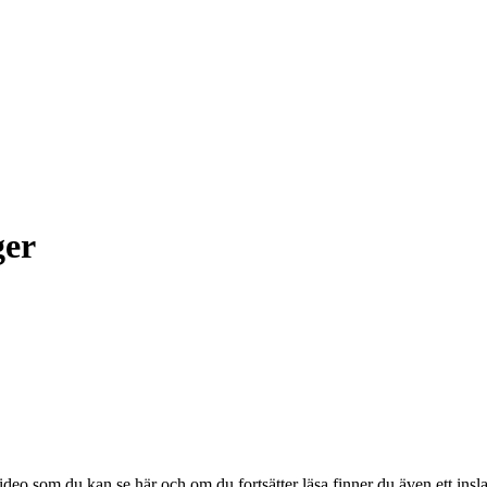
ger
video som du kan se här och om du fortsätter läsa finner du även ett i