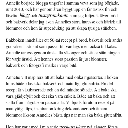
Annelie började blogga ungefär i samma veva som jag började,
runt 2013, och har genom åren byggt upp en fantastisk fin och
läsvärd
blogg
och
Instagramkonto
som jag följer. Utöver bröd
och bakverk delar jag även Annelies stora intresse och kärlek till
blommor och hon är superduktig på att skapa tjusiga stilleben.
Bakboken innehåller ett 50-tal recept på bröd, bakverk och andra
godsaker – sådant som passar till vardags men också till kalas.
Annelie tar oss genom årets alla säsonger och sätter stämningen
för varje årstid. Att hennes stora passion är just blomster,
bakverk och fotografi märks i varje bild.
Annelie vill inspirera till att baka med olika mjölsorter. I boken
finns både klassiska bakverk och naturligt glutenfria. En del
recept är växtbaserade och en del mindre sötade. Att baka ska
vara glädjefyllt och det ska vara enkelt. Både att baka och att
ställa fram något som passar alla. Vi bjuds förutom recept på
matnyttiga tips, inspiration kring dekorationer och ätbara
blommor liksom Annelies bästa tips när man ska baka glutenfritt.
Hon har varit med i min serie
veckans blogg
två gånger, första