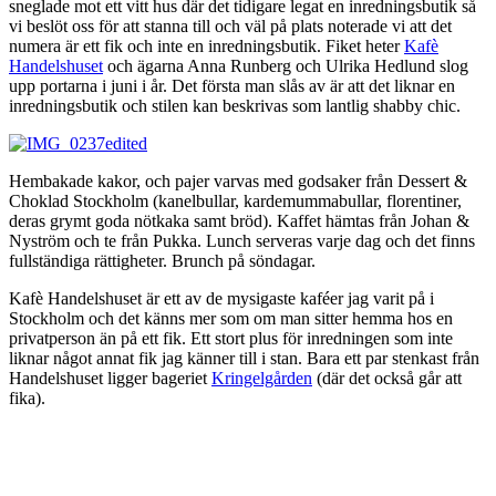
sneglade mot ett vitt hus där det tidigare legat en inredningsbutik så
vi beslöt oss för att stanna till och väl på plats noterade vi att det
numera är ett fik och inte en inredningsbutik. Fiket heter
Kafè
Handelshuset
och ägarna Anna Runberg och Ulrika Hedlund slog
upp portarna i juni i år. Det första man slås av är att det liknar en
inredningsbutik och stilen kan beskrivas som lantlig shabby chic.
Hembakade kakor, och pajer varvas med godsaker från Dessert &
Choklad Stockholm (kanelbullar, kardemummabullar, florentiner,
deras grymt goda nötkaka samt bröd). Kaffet hämtas från Johan &
Nyström och te från Pukka. Lunch serveras varje dag och det finns
fullständiga rättigheter. Brunch på söndagar.
Kafè Handelshuset är ett av de mysigaste kaféer jag varit på i
Stockholm och det känns mer som om man sitter hemma hos en
privatperson än på ett fik. Ett stort plus för inredningen som inte
liknar något annat fik jag känner till i stan. Bara ett par stenkast från
Handelshuset ligger bageriet
Kringelgården
(där det också går att
fika).