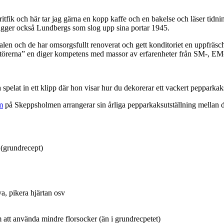
oritfik och här tar jag gärna en kopp kaffe och en bakelse och läser tid
r ligger också Lundbergs som slog upp sina portar 1945.
len och de har omsorgsfullt renoverat och gett konditoriet en uppfräs
etörerna” en diger kompetens med massor av erfarenheter från SM-, EM
pelat in ett klipp där hon visar hur du dekorerar ett vackert pepparkak
m
på Skeppsholmen arrangerar sin årliga pepparkaksutställning mellan d
.
 (grundrecept)
va, pikera hjärtan osv
 att använda mindre florsocker (än i grundrecpetet)