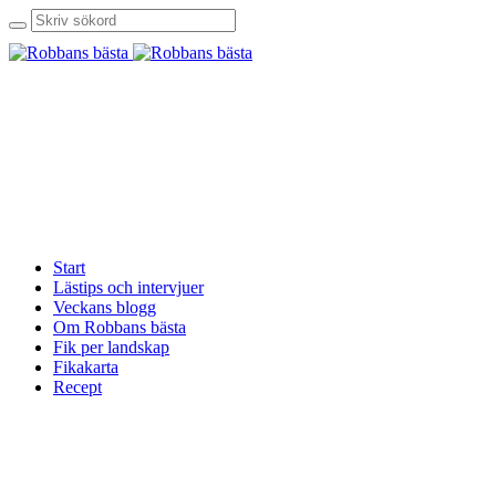
Start
Lästips och intervjuer
Veckans blogg
Om Robbans bästa
Fik per landskap
Fikakarta
Recept