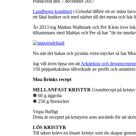
Publicerat den 7 december 2017
Lundbergs konditori
i Gröndal tillhör ett av mina fav
ett fåtal butiker och med närhet till det mesta och hä
År 2013 tog Mattias Wallmark och Per Klein över loka
tillsammans med Mattias och Per så har ”de tre musk
Nu när det bakas och pysslas extra mycket så har Moa s
Jag vill även tipsa om att
Arkitektur och designcentru
150 pepparkakshus tillverkade av proffs och amatörer
Moa Brinks recept
MELLANFAST KRISTYR
Grundrecept på kristyr
✽ 60 g äggvita
✽ 250 g florsocker
Vispa fluffigt
Detta är receptet på kristyren som används för att skri
LÖS KRISTYR
Till taken krävs en lösare kristyr som du skapar genom