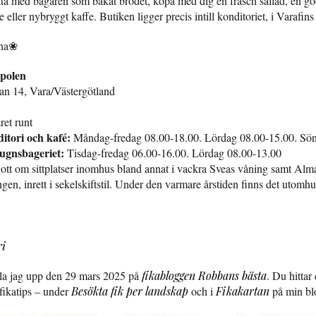
ta med bagaren som bakat brödet, köpa med dig en fräsch sallad, en g
e eller nybryggt kaffe. Butiken ligger precis intill konditoriet, i Varafins
mna❀
polen
an 14, Vara/Västergötland
ret runt
itori och kafé:
Måndag-fredag 08.00-18.00. Lördag 08.00-15.00. Sö
ugnsbageriet:
Tisdag-fredag 06.00-16.00. Lördag 08.00-13.00
gott om sittplatser inomhus bland annat i vackra Sveas våning samt Al
en, inrett i sekelskiftstil. Under den varmare årstiden finns det utomhu
ri
 la jag upp den 29 mars 2025 på
fikabloggen Robbans bästa
. Du hittar
 fikatips – under
Besökta fik per landskap
och i
Fikakartan
på min b