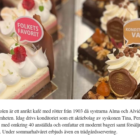
len är ett anrikt kafé med rötter från 1903 då systrarna Alma och Alvi
heten. Idag drivs konditoriet som ett aktiebolag av syskonen Tina, Per
ag med omkring 40 anställda och omfattar ett modernt bageri samt försälj
r. Under sommarhalvåret erbjuds även en trädgårdsservering.