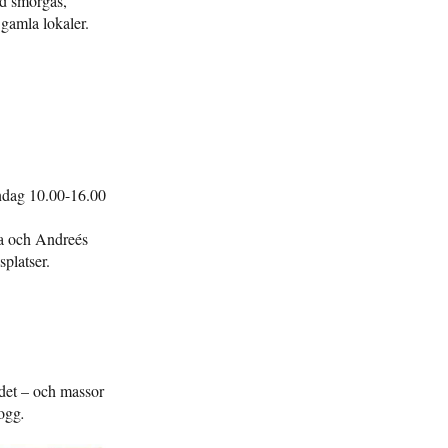
od smörgås,
 gamla lokaler.
ndag 10.00-16.00
ma och Andreés
splatser.
 det – och massor
logg
.