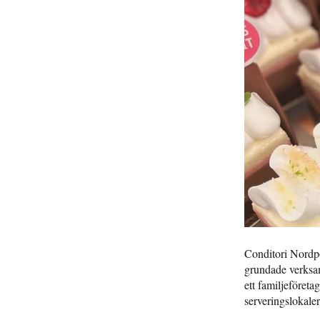
Conditori Nordpo
grundade verksam
ett familjeföret
serveringslokale