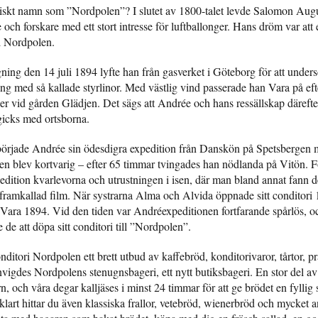
ktiskt namn som ”Nordpolen”? I slutet av 1800-talet levde Salomon Aug
och forskare med ett stort intresse för luftballonger. Hans dröm var att
ll Nordpolen.
gning den 14 juli 1894 lyfte han från gasverket i Göteborg för att under
llong med så kallade styrlinor. Med västlig vind passerade han Vara på e
r vid gården Glädjen. Det sägs att Andrée och hans ressällskap därefter 
gicks med ortsborna.
började Andrée sin ödesdigra expedition från Danskön på Spetsbergen m
n blev kortvarig – efter 65 timmar tvingades han nödlanda på Vitön. F
edition kvarlevorna och utrustningen i isen, där man bland annat fann d
ramkallad film. När systrarna Alma och Alvida öppnade sitt conditori
Vara 1894. Vid den tiden var Andréexpeditionen fortfarande spårlös, oc
de att döpa sitt conditori till ”Nordpolen”.
ditori Nordpolen ett brett utbud av kaffebröd, konditorivaror, tårtor, pr
nvigdes Nordpolens stenugnsbageri, ett nytt butiksbageri. En stor del 
, och våra degar kalljäses i minst 24 timmar för att ge brödet en fyllig
klart hittar du även klassiska frallor, vetebröd, wienerbröd och mycket a