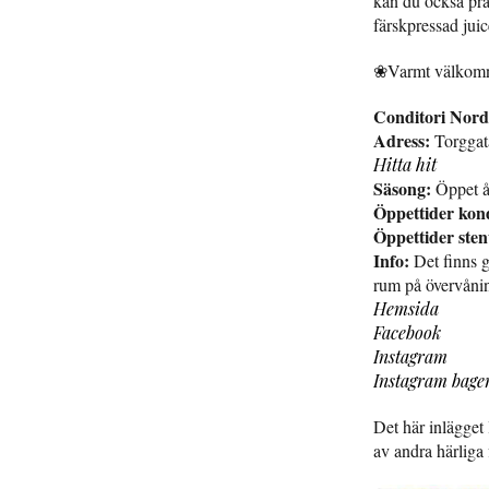
kan du också pra
färskpressad juic
❀Varmt välko
Conditori Nord
Adress:
Torggat
Hitta hit
Säsong:
Öppet å
Öppettider
kond
Öppettider
sten
Info:
Det finns 
rum på övervåning
Hemsida
Facebook
Instagram
Instagram bage
Det här inlägget
av andra härliga