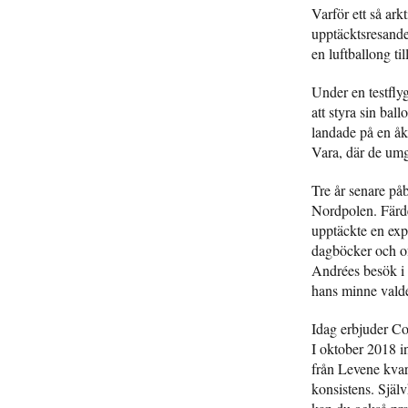
Varför ett så ar
upptäcktsresande 
en luftballong ti
Under en testfly
att styra sin ba
landade på en åke
Vara, där de um
Tre år senare på
Nordpolen. Färde
upptäckte en exp
dagböcker och of
Andrées besök i 
hans minne valde 
Idag erbjuder Con
I oktober 2018 i
från Levene kvarn
konsistens. Själv