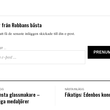
 från Robbans bästa
tt få de senaste inläggen skickade till din e-post.
OST …
PRENU
ÄGG
NÄSTA INLÄGG
msta glassmakare –
Fikatips: Edenbos kond
iga medaljörer