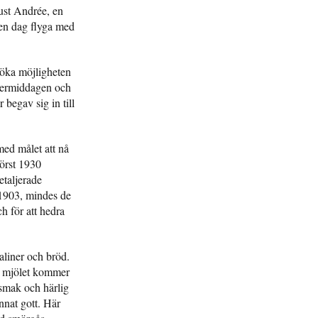
ust Andrée, en
 en dag flyga med
söka möjligheten
ftermiddagen och
begav sig in till
ed målet att nå
örst 1930
etaljerade
 1903, mindes de
h för att hedra
aliner och bröd.
av mjölet kommer
 smak och härlig
nnat gott. Här