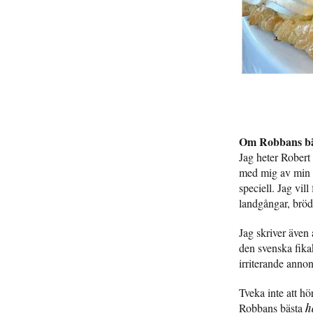
Om Robbans bä
Jag heter Robert
med mig av min p
speciell. Jag vil
landgångar, bröd
Jag skriver även 
den svenska fika
irriterande anno
Tveka inte att hö
Robbans bästa
h