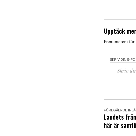
Upptäck mer
Prenumerera för a
SKRIV DIN E-P
FÖREGÅENDE INL
Landets frä
här är samtl