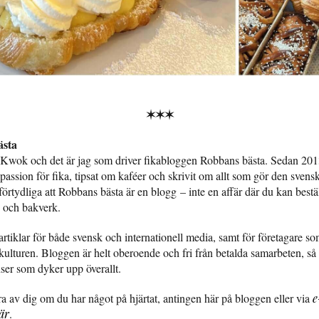
✶✶✶
sta
 Kwok och det är jag som driver fikabloggen Robbans bästa. Sedan 2013
assion för fika, tipsat om kaféer och skrivit om allt som gör den svensk
l förtydliga att Robbans bästa är en blogg – inte en affär där du kan bestäl
 och bakverk.
artiklar för både svensk och internationell media, samt för företagare som
kulturen. Bloggen är helt oberoende och fri från betalda samarbeten, så 
nser som dyker upp överallt.
ra av dig om du har något på hjärtat, antingen här på bloggen eller via
e
är
.