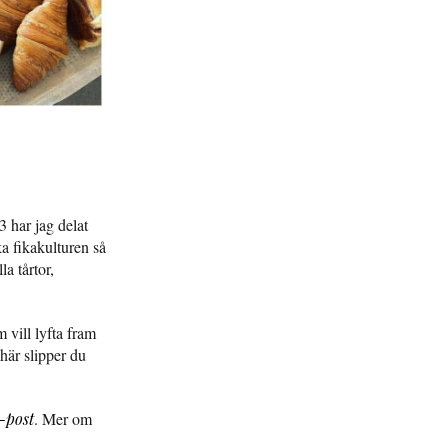
 har jag delat
a fikakulturen så
la tårtor,
 vill lyfta fram
här slipper du
-post
. Mer om