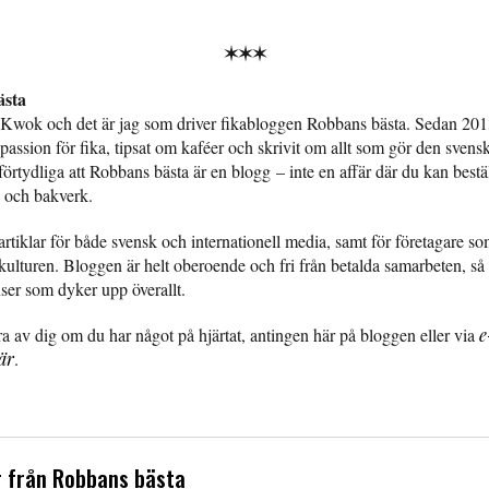
✶✶✶
sta
 Kwok och det är jag som driver fikabloggen Robbans bästa. Sedan 2013
assion för fika, tipsat om kaféer och skrivit om allt som gör den svensk
l förtydliga att Robbans bästa är en blogg – inte en affär där du kan bestäl
 och bakverk.
artiklar för både svensk och internationell media, samt för företagare som
kulturen. Bloggen är helt oberoende och fri från betalda samarbeten, så 
nser som dyker upp överallt.
ra av dig om du har något på hjärtat, antingen här på bloggen eller via
e
är
.
 från Robbans bästa