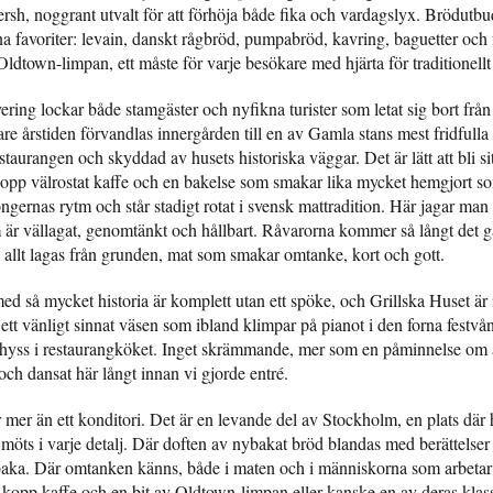
ersh, noggrant utvalt för att förhöja både fika och vardagslyx. Brödut
na favoriter: levain, danskt rågbröd, pumpabröd, kavring, baguetter och 
ldtown-limpan, ett måste för varje besökare med hjärta för traditionell
ering lockar både stamgäster och nyfikna turister som letat sig bort från 
 årstiden förvandlas innergården till en av Gamla stans mest fridfulla 
staurangen och skyddad av husets historiska väggar. Det är lätt att bli si
pp välrostat kaffe och en bakelse som smakar lika mycket hemgjort som
ngernas rytm och står stadigt rotat i svensk mattradition. Här jagar man 
m är vällagat, genomtänkt och hållbart. Råvarorna kommer så långt det g
allt lagas från grunden, mat som smakar omtanke, kort och gott.
d så mycket historia är komplett utan ett spöke, och Grillska Huset är
ett vänligt sinnat väsen som ibland klimpar på pianot i den forna festvån
 hyss i restaurangköket. Inget skrämmande, mer som en påminnelse om 
t och dansat här långt innan vi gjorde entré.
 mer än ett konditori. Det är en levande del av Stockholm, en plats där 
möts i varje detalj. Där doften av nybakat bröd blandas med berättelser
baka. Där omtanken känns, både i maten och i människorna som arbetar
n kopp kaffe och en bit av Oldtown-limpan eller kanske en av deras klass