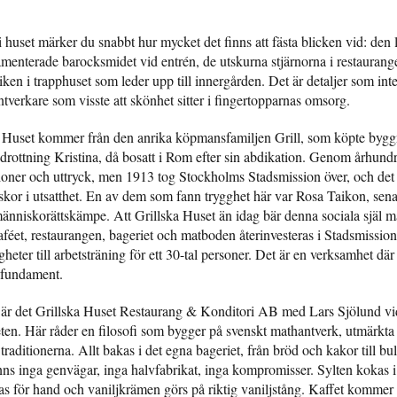
 huset märker du snabbt hur mycket det finns att fästa blicken vid: den 
amenterade barocksmidet vid entrén, de utskurna stjärnorna i restaurang
en i trapphuset som leder upp till innergården. Det är detaljer som int
ntverkare som visste att skönhet sitter i fingertopparnas omsorg.
 Huset kommer från den anrika köpmansfamiljen Grill, som köpte byg
drottning Kristina, då bosatt i Rom efter sin abdikation. Genom århund
tioner och uttryck, men 1913 tog Stockholms Stadsmission över, och det
iskor i utsatthet. En av dem som fann trygghet här var Rosa Taikon, sen
änniskorättskämpe. Att Grillska Huset än idag bär denna sociala själ mä
caféet, restaurangen, bageriet och matboden återinvesteras i Stadsmissi
heter till arbetsträning för ett 30-tal personer. Det är en verksamhet dä
tt fundament.
 är det Grillska Huset Restaurang & Konditori AB med Lars Sjölund vi
ten. Här råder en filosofi som bygger på svenskt mathantverk, utmärkta
traditionerna. Allt bakas i det egna bageriet, från bröd och kakor till bu
nns inga genvägar, inga halvfabrikat, inga kompromisser. Sylten kokas i
s för hand och vaniljkrämen görs på riktig vaniljstång. Kaffet kommer 