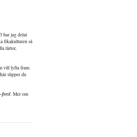
 har jag delat
a fikakulturen så
la tårtor,
 vill lyfta fram
här slipper du
-post
. Mer om