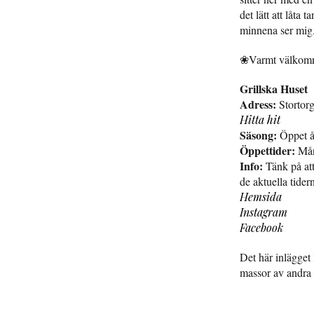
det lätt att låta
minnena ser mig
❀Varmt välko
Grillska Huset
Adress:
Stortor
Hitta hit
Säsong:
Öppet å
Öppettider:
Mån
Info:
Tänk på att
de aktuella tider
Hemsida
Instagram
Facebook
Det här inlägget
massor av andra 