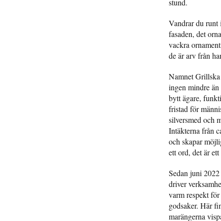
stund.
Vandrar du runt i
fasaden, det orn
vackra ornamentik
de är arv från ha
Namnet Grillska
ingen mindre än 
bytt ägare, funk
fristad för männ
silversmed och m
Intäkterna från 
och skapar möjlig
ett ord, det är e
Sedan juni 2022
driver verksamhe
varm respekt för 
godsaker. Här fi
marängerna vispa