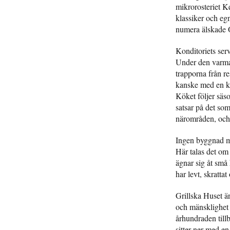
mikrorosteriet K
klassiker och eg
numera älskade O
Konditoriets serv
Under den varmare
trapporna från re
kanske med en ko
Köket följer säso
satsar på det so
närområden, och 
Ingen byggnad me
Här talas det om 
ägnar sig åt små
har levt, skratta
Grillska Huset är
och mänsklighet 
århundraden till
sitter ner med e