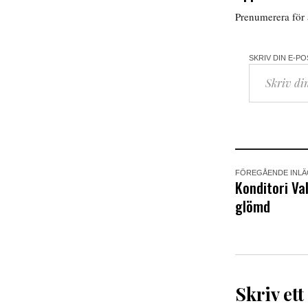
Prenumerera för a
SKRIV DIN E-P
FÖREGÅENDE INL
Konditori Va
glömd
Skriv ett