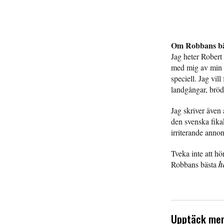
Om Robbans bä
Jag heter Robert
med mig av min p
speciell. Jag vil
landgångar, bröd
Jag skriver även 
den svenska fika
irriterande anno
Tveka inte att hö
Robbans bästa
h
Upptäck mer