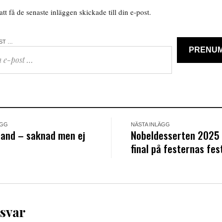
tt få de senaste inläggen skickade till din e-post.
OST …
PRENU
ÄGG
NÄSTA INLÄGG
land – saknad men ej
Nobeldesserten 2025 
final på festernas fes
 svar