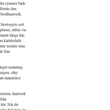
budet rymmer både
förstås den
t brödhantverk.
Stortorgets sorl.
platser, nåbar via
ttande länge här,
 kärleksfullt.
inte trender utan
år från
 inget undantag.
ingen, eller
att människor
historia, hantverk
 från
 här. När du
iska bakelser, är