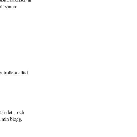
ilt sanna:
trollera alltid
ttar det – och
 min blogg
.