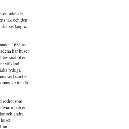
lisenindelade
ens tak och den
e skapas längre,
gnaden 1681 av
radena har huset
 blev snabbt en
are välkänd
rks tydligt.
onens verksamhet
r omtanke inte är
d rodret som
 råvaror och en
llar och andra
 huset,
från