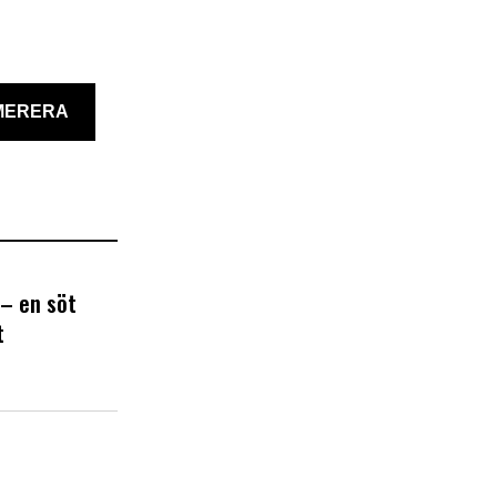
MERERA
– en söt
t