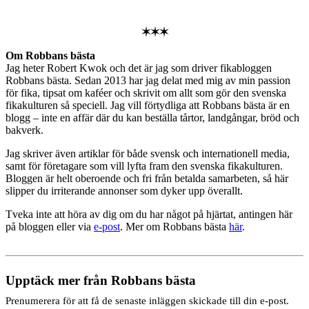
✶✶✶
Om Robbans bästa
Jag heter Robert Kwok och det är jag som driver fikabloggen
Robbans bästa. Sedan 2013 har jag delat med mig av min passion
för fika, tipsat om kaféer och skrivit om allt som gör den svenska
fikakulturen så speciell. Jag vill förtydliga att Robbans bästa är en
blogg – inte en affär där du kan beställa tårtor, landgångar, bröd och
bakverk.
Jag skriver även artiklar för både svensk och internationell media,
samt för företagare som vill lyfta fram den svenska fikakulturen.
Bloggen är helt oberoende och fri från betalda samarbeten, så här
slipper du irriterande annonser som dyker upp överallt.
Tveka inte att höra av dig om du har något på hjärtat, antingen här
på bloggen eller via
e-post
. Mer om Robbans bästa
här
.
Upptäck mer från Robbans bästa
Prenumerera för att få de senaste inläggen skickade till din e-post.