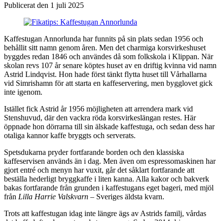
Publicerat den 1 juli 2025
Kaffestugan Annorlunda har funnits på sin plats sedan 1956 och
behållit sitt namn genom åren. Men det charmiga korsvirkeshuset
byggdes redan 1846 och användes då som folkskola i Klippan. När
skolan revs 107 år senare köptes huset av en driftig kvinna vid namn
Astrid Lindqvist. Hon hade först tänkt flytta huset till Vårhallarna
vid Simrishamn för att starta en kaffeservering, men bygglovet gick
inte igenom.
Istället fick Astrid år 1956 möjligheten att arrendera mark vid
Stenshuvud, där den vackra röda korsvirkeslängan restes. Här
öppnade hon dörrarna till sin älskade kaffestuga, och sedan dess har
otaliga kannor kaffe bryggts och serverats.
Spetsdukarna pryder fortfarande borden och den klassiska
kaffeservisen används än i dag. Men även om espressomaskinen har
gjort entré och menyn har vuxit, går det såklart fortfarande att
beställa hederligt bryggkaffe i liten kanna. Alla kakor och bakverk
bakas fortfarande från grunden i kaffestugans eget bageri, med mjöl
från
Lilla Harrie Valskvarn
– Sveriges äldsta kvarn.
Trots att kaffestugan idag inte längre ägs av Astrids familj, vårdas