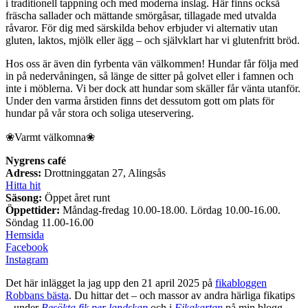
i traditionell tappning och med moderna inslag. Här finns också
fräscha sallader och mättande smörgåsar, tillagade med utvalda
råvaror. För dig med särskilda behov erbjuder vi alternativ utan
gluten, laktos, mjölk eller ägg – och självklart har vi glutenfritt bröd.
Hos oss är även din fyrbenta vän välkommen! Hundar får följa med
in på nedervåningen, så länge de sitter på golvet eller i famnen och
inte i möblerna. Vi ber dock att hundar som skäller får vänta utanför.
Under den varma årstiden finns det dessutom gott om plats för
hundar på vår stora och soliga uteservering.
❀Varmt välkomna❀
Nygrens café
Adress:
Drottninggatan 27, Alingsås
Hitta hit
Säsong:
Öppet året runt
Öppettider:
Måndag-fredag 10.00-18.00. Lördag 10.00-16.00.
Söndag 11.00-16.00
Hemsida
Facebook
Instagram
Det här inlägget la jag upp den 21 april 2025 på
fikabloggen
Robbans bästa
. Du hittar det – och massor av andra härliga fikatips
– under
Besökta fik per landskap
och i
Fikakartan
på min blogg
.