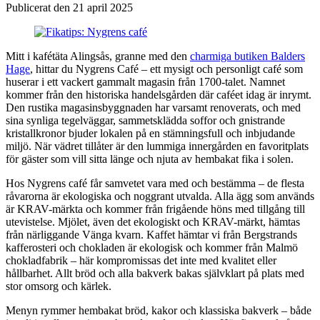
Publicerat den 21 april 2025
Mitt i kafétäta Alingsås, granne med den
charmiga butiken Balders
Hage
, hittar du Nygrens Café – ett mysigt och personligt café som
huserar i ett vackert gammalt magasin från 1700-talet. Namnet
kommer från den historiska handelsgården där caféet idag är inrymt.
Den rustika magasinsbyggnaden har varsamt renoverats, och med
sina synliga tegelväggar, sammetsklädda soffor och gnistrande
kristallkronor bjuder lokalen på en stämningsfull och inbjudande
miljö. När vädret tillåter är den lummiga innergården en favoritplats
för gäster som vill sitta länge och njuta av hembakat fika i solen.
Hos Nygrens café får samvetet vara med och bestämma – de flesta
råvarorna är ekologiska och noggrant utvalda. Alla ägg som används
är KRAV-märkta och kommer från frigående höns med tillgång till
utevistelse. Mjölet, även det ekologiskt och KRAV-märkt, hämtas
från närliggande Vänga kvarn. Kaffet hämtar vi från Bergstrands
kafferosteri och chokladen är ekologisk och kommer från Malmö
chokladfabrik – här kompromissas det inte med kvalitet eller
hållbarhet. Allt bröd och alla bakverk bakas självklart på plats med
stor omsorg och kärlek.
Menyn rymmer hembakat bröd, kakor och klassiska bakverk – både