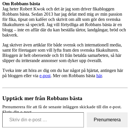
Om Robbans bästa
Jag heter Robert Kwok och det är jag som driver fikabloggen
Robbans bästa. Sedan 2013 har jag delat med mig av min passion
för fika, tipsat om kaféer och skrivit om allt som gör den svenska
fikakulturen så speciell. Jag vill förtydliga att Robbans bästa är en
blogg – inte en affär där du kan beställa tårtor, landgångar, bröd och
bakverk.
Jag skriver även artiklar för både svensk och internationell media,
samt för företagare som vill lyfta fram den svenska fikakulturen.
Bloggen är helt oberoende och fri från betalda samarbeten, så här
slipper du irriterande annonser som dyker upp överallt.
Tveka inte att höra av dig om du har något på hjärtat, antingen här
på bloggen eller via
e-post
. Mer om Robbans bästa
här
.
Upptäck mer från Robbans bästa
Prenumerera för att få de senaste inläggen skickade till din e-post.
Skriv din e-post …
Prenumerera