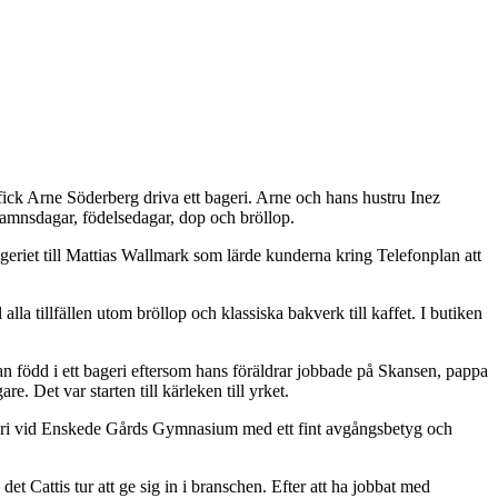
ick Arne Söderberg driva ett bageri. Arne och hans hustru Inez
namnsdagar, födelsedagar, dop och bröllop.
ageriet till Mattias Wallmark som lärde kunderna kring Telefonplan att
 alla tillfällen utom bröllop och klassiska bakverk till kaffet. I butiken
tan född i ett bageri eftersom hans föräldrar jobbade på Skansen, pappa
 Det var starten till kärleken till yrket.
onditori vid Enskede Gårds Gymnasium med ett fint avgångsbetyg och
det Cattis tur att ge sig in i branschen. Efter att ha jobbat med