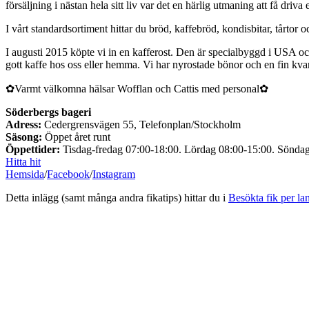
försäljning i nästan hela sitt liv var det en härlig utmaning att få driva
I vårt standardsortiment hittar du bröd, kaffebröd, kondisbitar, tårto
I augusti 2015 köpte vi in en kafferost. Den är specialbyggd i USA och 
gott kaffe hos oss eller hemma. Vi har nyrostade bönor och en fin k
✿Varmt välkomna hälsar Wofflan och Cattis med personal✿
Söderbergs bageri
Adress:
Cedergrensvägen 55, Telefonplan/Stockholm
Säsong:
Öppet året runt
Öppettider:
Tisdag-fredag 07:00-18:00. Lördag 08:00-15:00. Sönda
Hitta hit
Hemsida
/
Facebook
/
Instagram
Detta inlägg (samt många andra fikatips) hittar du i
Besökta fik per la