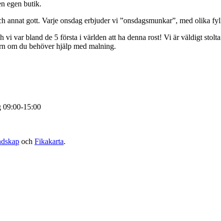
 en egen butik.
r och annat gott. Varje onsdag erbjuder vi ”onsdagsmunkar”, med olika f
vi var bland de 5 första i världen att ha denna rost! Vi är väldigt stolt
varn om du behöver hjälp med malning.
g 09:00-15:00
ndskap
och
Fikakarta
.