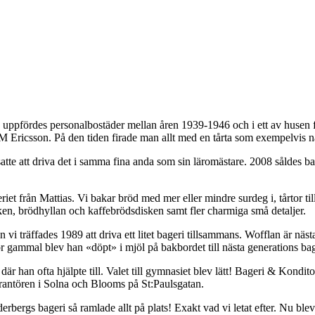
n uppfördes personalbostäder mellan åren 1939-1946 och i ett av husen f
LM Ericsson. På den tiden firade man allt med en tårta som exempelvis 
atte att driva det i samma fina anda som sin läromästare. 2008 såldes b
riet från Mattias. Vi bakar bröd med mer eller mindre surdeg i, tårtor till
ken, brödhyllan och kaffebrödsdisken samt fler charmiga små detaljer.
 vi träffades 1989 att driva ett litet bageri tillsammans. Wofflan är näs
ammal blev han «döpt» i mjöl på bakbordet till nästa generations bagare.
, där han ofta hjälpte till. Valet till gymnasiet blev lätt! Bageri & K
verantören i Solna och Blooms på St:Paulsgatan.
erbergs bageri så ramlade allt på plats! Exakt vad vi letat efter. Nu blev 