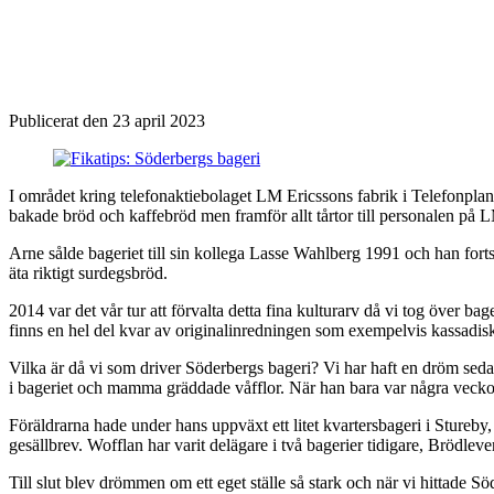
Publicerat den 23 april 2023
I området kring telefonaktiebolaget LM Ericssons fabrik i Telefonpla
bakade bröd och kaffebröd men framför allt tårtor till personalen på 
Arne sålde bageriet till sin kollega Lasse Wahlberg 1991 och han forts
äta riktigt surdegsbröd.
2014 var det vår tur att förvalta detta fina kulturarv då vi tog över bage
finns en hel del kvar av originalinredningen som exempelvis kassadis
Vilka är då vi som driver Söderbergs bageri? Vi har haft en dröm sedan
i bageriet och mamma gräddade våfflor. När han bara var några veckor g
Föräldrarna hade under hans uppväxt ett litet kvartersbageri i Stureby
gesällbrev. Wofflan har varit delägare i två bagerier tidigare, Brödle
Till slut blev drömmen om ett eget ställe så stark och när vi hittade Söd