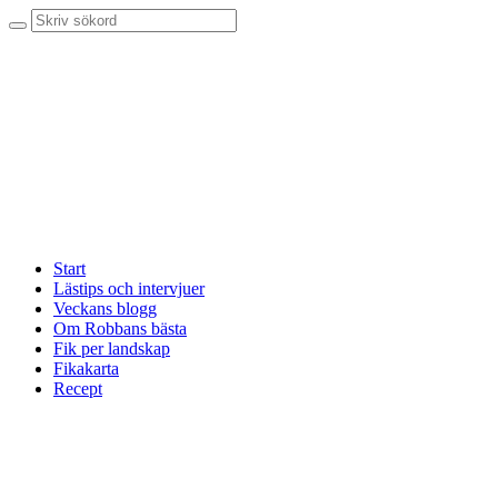
Start
Lästips och intervjuer
Veckans blogg
Om Robbans bästa
Fik per landskap
Fikakarta
Recept